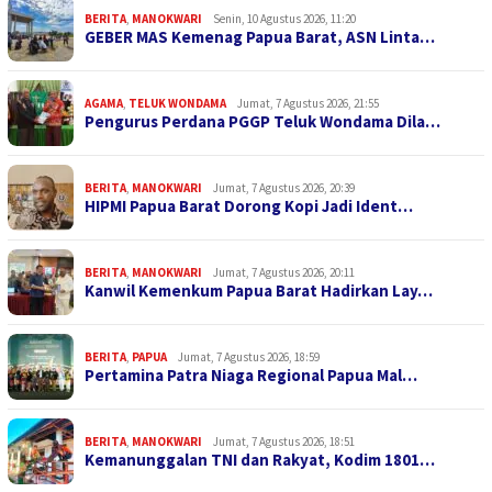
BERITA
,
MANOKWARI
Senin, 10 Agustus 2026, 11:20
GEBER MAS Kemenag Papua Barat, ASN Linta…
AGAMA
,
TELUK WONDAMA
Jumat, 7 Agustus 2026, 21:55
Pengurus Perdana PGGP Teluk Wondama Dila…
BERITA
,
MANOKWARI
Jumat, 7 Agustus 2026, 20:39
HIPMI Papua Barat Dorong Kopi Jadi Ident…
BERITA
,
MANOKWARI
Jumat, 7 Agustus 2026, 20:11
Kanwil Kemenkum Papua Barat Hadirkan Lay…
BERITA
,
PAPUA
Jumat, 7 Agustus 2026, 18:59
Pertamina Patra Niaga Regional Papua Mal…
BERITA
,
MANOKWARI
Jumat, 7 Agustus 2026, 18:51
Kemanunggalan TNI dan Rakyat, Kodim 1801…