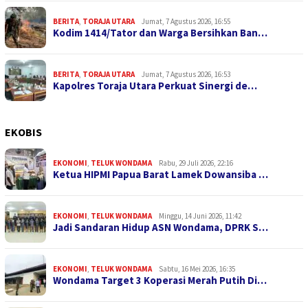
BERITA
,
TORAJA UTARA
Jumat, 7 Agustus 2026, 16:55
Kodim 1414/Tator dan Warga Bersihkan Ban…
BERITA
,
TORAJA UTARA
Jumat, 7 Agustus 2026, 16:53
Kapolres Toraja Utara Perkuat Sinergi de…
EKOBIS
EKONOMI
,
TELUK WONDAMA
Rabu, 29 Juli 2026, 22:16
Ketua HIPMI Papua Barat Lamek Dowansiba …
EKONOMI
,
TELUK WONDAMA
Minggu, 14 Juni 2026, 11:42
Jadi Sandaran Hidup ASN Wondama, DPRK S…
EKONOMI
,
TELUK WONDAMA
Sabtu, 16 Mei 2026, 16:35
Wondama Target 3 Koperasi Merah Putih Di…