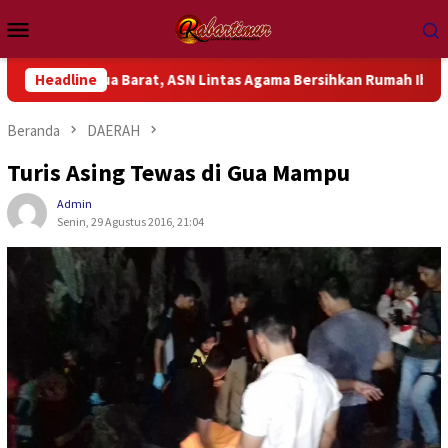
Loncat
Menu
ke
Mobile
konten
g Papua Barat, ASN Lintas Agama Bersihkan Rumah Ibadah
Headline
Beranda
DAERAH
Turis Asing Tewas di Gua Mampu
Admin
Senin, 29 Agustus 2016, 21:04