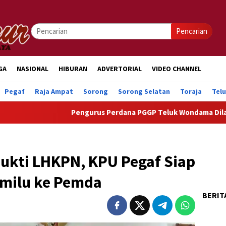
Pencarian
GA
NASIONAL
HIBURAN
ADVERTORIAL
VIDEO CHANNEL
Pegaf
Raja Ampat
Sorong
Sorong Selatan
Toraja
Tel
Pengurus Perdana PGGP Teluk Wondama Dilantik, Doro
ukti LHKPN, KPU Pegaf Siap
emilu ke Pemda
BERIT