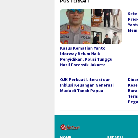
POS TERKAIT
Setel
Pres
Yant
Meni
Kasus Kematian Yanto
Idorway Belum Naik
Penyidikan, Polisi Tunggu
Hasil Forensik Jakarta
OJK Perkuat Literasi dan
Dina
Inklusi Keuangan Generasi
Kese
Muda di Tanah Papua
Bara
Tern
Pega
HOME
REDAKSI