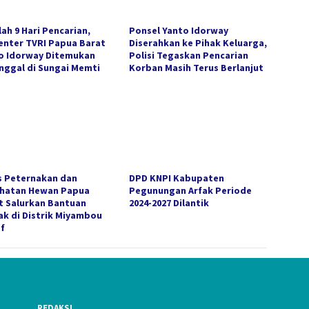
ah 9 Hari Pencarian,
Ponsel Yanto Idorway
enter TVRI Papua Barat
Diserahkan ke Pihak Keluarga,
o Idorway Ditemukan
Polisi Tegaskan Pencarian
nggal di Sungai Memti
Korban Masih Terus Berlanjut
s Peternakan dan
DPD KNPI Kabupaten
hatan Hewan Papua
Pegunungan Arfak Periode
t Salurkan Bantuan
2024-2027 Dilantik
ak di Distrik Miyambou
f
REDAKSI