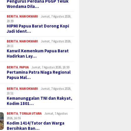
Pengurus Perdana PGGP Teluk
Wondama Dila…
BERITA
,
MANOKWARI
Jumat, 7 Agustus 2026,
20:39
HIPMI Papua Barat Dorong Kopi
Jadi Ident…
BERITA
,
MANOKWARI
Jumat, 7 Agustus 2026,
20:11
Kanwil Kemenkum Papua Barat
Hadirkan Lay…
BERITA
,
PAPUA
Jumat, 7 Agustus 2026, 18:59
Pertamina Patra Niaga Regional
Papua Mal…
BERITA
,
MANOKWARI
Jumat, 7 Agustus 2026,
18:51
Kemanunggalan TNI dan Rakyat,
Kodim 1801…
BERITA
,
TORAJA UTARA
Jumat, 7 Agustus
2026, 16:55
Kodim 1414/Tator dan Warga
Bersihkan Ban…