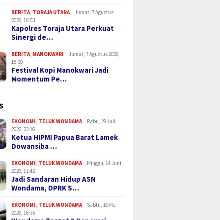
BERITA
,
TORAJA UTARA
Jumat, 7 Agustus
2026, 16:53
Kapolres Toraja Utara Perkuat
Sinergi de…
BERITA
,
MANOKWARI
Jumat, 7 Agustus 2026,
15:00
Festival Kopi Manokwari Jadi
Momentum Pe…
S
EKONOMI
,
TELUK WONDAMA
Rabu, 29 Juli
2026, 22:16
Ketua HIPMI Papua Barat Lamek
Dowansiba …
EKONOMI
,
TELUK WONDAMA
Minggu, 14 Juni
2026, 11:42
Jadi Sandaran Hidup ASN
Wondama, DPRK S…
EKONOMI
,
TELUK WONDAMA
Sabtu, 16 Mei
2026, 16:35