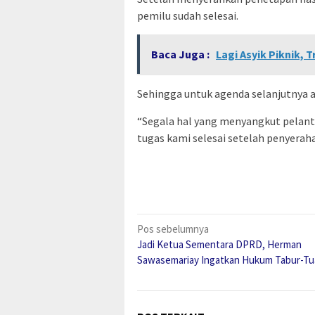
pemilu sudah selesai.
Baca Juga :
Lagi Asyik Piknik, 
Sehingga untuk agenda selanjutnya 
“Segala hal yang menyangkut pelan
tugas kami selesai setelah penyeraha
Navigasi
Pos sebelumnya
Jadi Ketua Sementara DPRD, Herman
pos
Sawasemariay Ingatkan Hukum Tabur-Tu