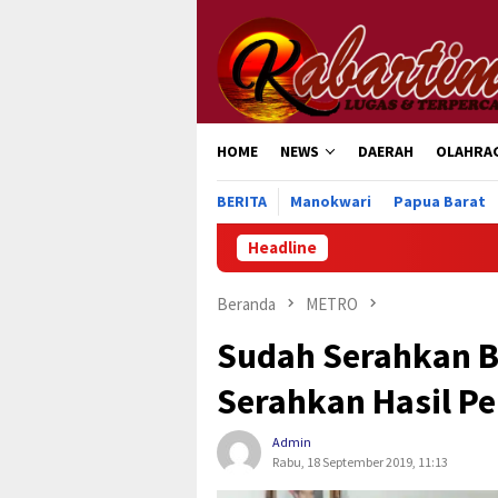
Loncat
ke
konten
HOME
NEWS
DAERAH
OLAHRA
BERITA
Manokwari
Papua Barat
Headline
Beranda
METRO
Sudah Serahkan B
Serahkan Hasil P
Admin
Rabu, 18 September 2019, 11:13