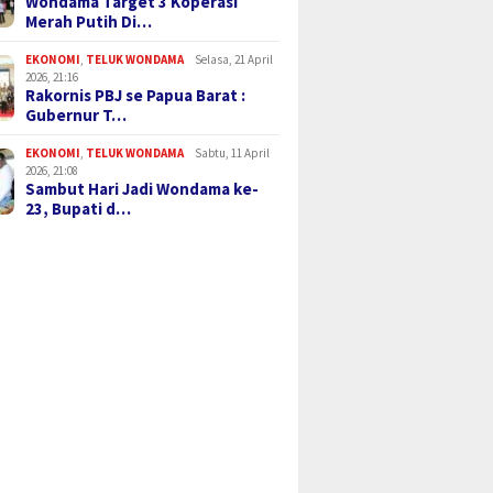
Wondama Target 3 Koperasi
Merah Putih Di…
EKONOMI
,
TELUK WONDAMA
Selasa, 21 April
2026, 21:16
Rakornis PBJ se Papua Barat :
Gubernur T…
EKONOMI
,
TELUK WONDAMA
Sabtu, 11 April
2026, 21:08
Sambut Hari Jadi Wondama ke-
23, Bupati d…