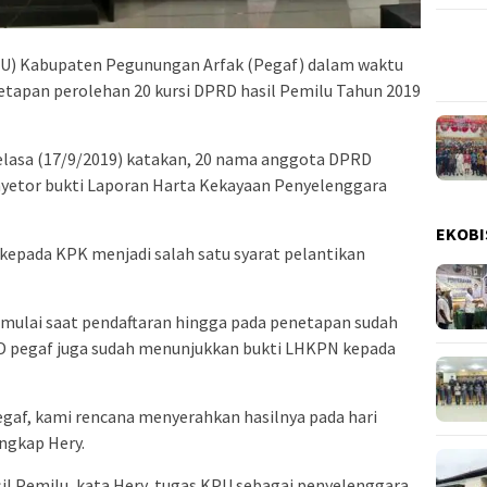
U) Kabupaten Pegunungan Arfak (Pegaf) dalam waktu
tapan perolehan 20 kursi DPRD hasil Pemilu Tahun 2019
elasa (17/9/2019) katakan, 20 nama anggota DPRD
enyetor bukti Laporan Harta Kekayaan Penyelenggara
EKOBI
epada KPK menjadi salah satu syarat pelantikan
 mulai saat pendaftaran hingga pada penetapan sudah
D pegaf juga sudah menunjukkan bukti LHKPN kepada
egaf, kami rencana menyerahkan hasilnya pada hari
ungkap Hery.
l Pemilu, kata Hery, tugas KPU sebagai penyelenggara