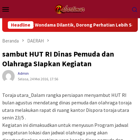
Loncat
Menu
ke
Mobile
konten
luk Wondama Dilantik, Dorong Perhatian Lebih Serius Terhadap 
Headline
Beranda
DAERAH
sambut HUT RI Dinas Pemuda dan
Olahraga SIapkan Kegiatan
Admin
Selasa, 24 Mei 2016, 17:56
Toraja utara_Dalam rangka persiapan menyambut HUT RI
bulan agustus mendatang dinas pemuda dan olahraga toraja
utara melakukan rapat di ruang kantor Dispora toraja utara
senin 23/5 .
Kegiatan ini dimaksudkan untuk menyusun Program jadwal
pengaturan lokasi dan jadwal olahraga yang akan