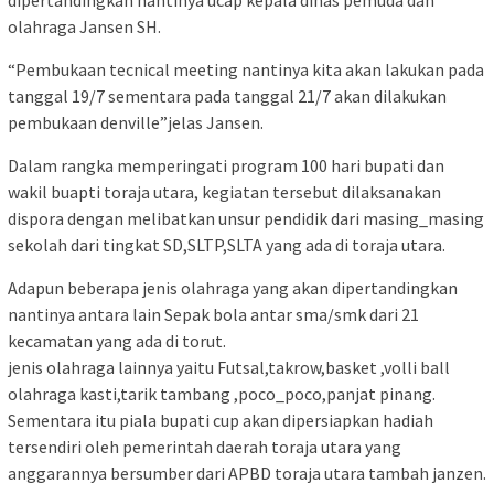
dipertandingkan nantinya ucap kepala dinas pemuda dan
olahraga Jansen SH.
“Pembukaan tecnical meeting nantinya kita akan lakukan pada
tanggal 19/7 sementara pada tanggal 21/7 akan dilakukan
pembukaan denville”jelas Jansen.
Dalam rangka memperingati program 100 hari bupati dan
wakil buapti toraja utara, kegiatan tersebut dilaksanakan
dispora dengan melibatkan unsur pendidik dari masing_masing
sekolah dari tingkat SD,SLTP,SLTA yang ada di toraja utara.
Adapun beberapa jenis olahraga yang akan dipertandingkan
nantinya antara lain Sepak bola antar sma/smk dari 21
kecamatan yang ada di torut.
jenis olahraga lainnya yaitu Futsal,takrow,basket ,volli ball
olahraga kasti,tarik tambang ,poco_poco,panjat pinang.
Sementara itu piala bupati cup akan dipersiapkan hadiah
tersendiri oleh pemerintah daerah toraja utara yang
anggarannya bersumber dari APBD toraja utara tambah janzen.