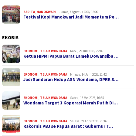
BERITA
,
MANOKWARI
Jumat, 7 Agustus 2026, 15:00
Festival Kopi Manokwari Jadi Momentum Pe…
EKOBIS
EKONOMI
,
TELUK WONDAMA
Rabu, 29 Juli 2026, 22:16
Ketua HIPMI Papua Barat Lamek Dowansiba …
EKONOMI
,
TELUK WONDAMA
Minggu, 14 Juni 2026, 11:42
Jadi Sandaran Hidup ASN Wondama, DPRK S…
EKONOMI
,
TELUK WONDAMA
Sabtu, 16 Mei 2026, 16:35
Wondama Target 3 Koperasi Merah Putih Di…
EKONOMI
,
TELUK WONDAMA
Selasa, 21 April 2026, 21:16
Rakornis PBJ se Papua Barat : Gubernur T…