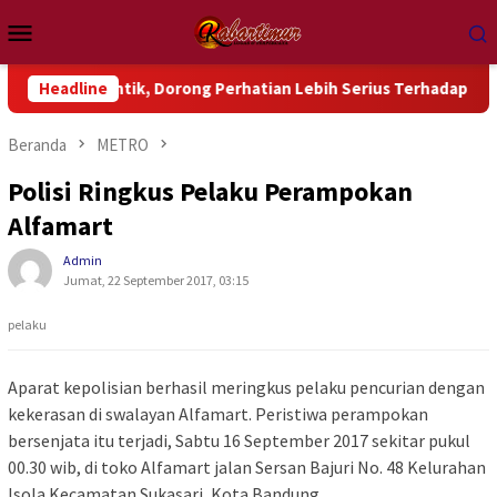
Loncat
Menu
ke
Mobile
konten
lantik, Dorong Perhatian Lebih Serius Terhadap Isu Aktual Pap
Headline
Beranda
METRO
Polisi Ringkus Pelaku Perampokan
Alfamart
Admin
Jumat, 22 September 2017, 03:15
pelaku
Aparat kepolisian berhasil meringkus pelaku pencurian dengan
kekerasan di swalayan Alfamart. Peristiwa perampokan
bersenjata itu terjadi, Sabtu 16 September 2017 sekitar pukul
00.30 wib, di toko Alfamart jalan Sersan Bajuri No. 48 Kelurahan
Isola Kecamatan Sukasari, Kota Bandung.