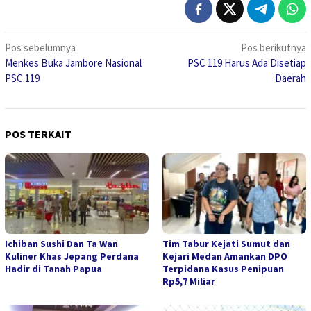
Navigasi
Pos sebelumnya
Pos berikutnya
Menkes Buka Jambore Nasional
PSC 119 Harus Ada Disetiap
pos
PSC 119
Daerah
POS TERKAIT
Ichiban Sushi Dan Ta Wan
Tim Tabur Kejati Sumut dan
Kuliner Khas Jepang Perdana
Kejari Medan Amankan DPO
Hadir di Tanah Papua
Terpidana Kasus Penipuan
Rp5,7 Miliar