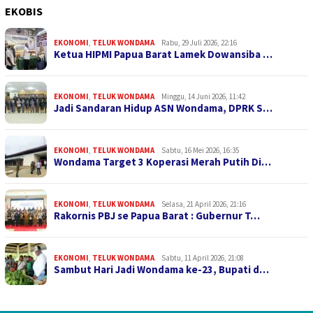
EKOBIS
EKONOMI
,
TELUK WONDAMA
Rabu, 29 Juli 2026, 22:16
Ketua HIPMI Papua Barat Lamek Dowansiba …
EKONOMI
,
TELUK WONDAMA
Minggu, 14 Juni 2026, 11:42
Jadi Sandaran Hidup ASN Wondama, DPRK S…
EKONOMI
,
TELUK WONDAMA
Sabtu, 16 Mei 2026, 16:35
Wondama Target 3 Koperasi Merah Putih Di…
EKONOMI
,
TELUK WONDAMA
Selasa, 21 April 2026, 21:16
Rakornis PBJ se Papua Barat : Gubernur T…
EKONOMI
,
TELUK WONDAMA
Sabtu, 11 April 2026, 21:08
Sambut Hari Jadi Wondama ke-23, Bupati d…