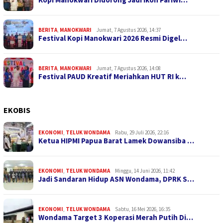
BERITA
,
MANOKWARI
Jumat, 7 Agustus 2026, 14:37
Festival Kopi Manokwari 2026 Resmi Digel…
BERITA
,
MANOKWARI
Jumat, 7 Agustus 2026, 14:08
Festival PAUD Kreatif Meriahkan HUT RI k…
EKOBIS
EKONOMI
,
TELUK WONDAMA
Rabu, 29 Juli 2026, 22:16
Ketua HIPMI Papua Barat Lamek Dowansiba …
EKONOMI
,
TELUK WONDAMA
Minggu, 14 Juni 2026, 11:42
Jadi Sandaran Hidup ASN Wondama, DPRK S…
EKONOMI
,
TELUK WONDAMA
Sabtu, 16 Mei 2026, 16:35
Wondama Target 3 Koperasi Merah Putih Di…