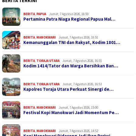
BERITA TERKINI
BERITA
,
PAPUA
Jumat, 7 Agustus 2026, 18:59
Pertamina Patra Niaga Regional Papua Mal…
BERITA
,
MANOKWARI
Jumat, 7 Agustus 2026, 18:51
Kemanunggalan TNI dan Rakyat, Kodim 1801…
BERITA
,
TORAJA UTARA
Jumat, 7 Agustus 2026, 16:55
Kodim 1414/Tator dan Warga Bersihkan Ban…
BERITA
,
TORAJA UTARA
Jumat, 7 Agustus 2026, 16:53
Kapolres Toraja Utara Perkuat Sinergi de…
BERITA
,
MANOKWARI
Jumat, 7 Agustus 2026, 15:00
Festival Kopi Manokwari Jadi Momentum Pe…
BERITA
,
MANOKWARI
Jumat, 7 Agustus 2026, 14:52
Kopi Manokwari Didorong Jadi Ikon Pariwi…