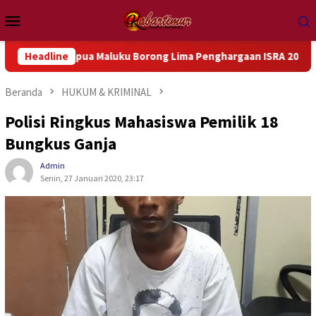
Loncat
Menu
ke
Mobile
konten
al Papua Maluku Borong Lima Penghargaan ISRA 2026
Headline
Kema
Beranda
HUKUM & KRIMINAL
Polisi Ringkus Mahasiswa Pemilik 18
Bungkus Ganja
Admin
Senin, 27 Januari 2020, 23:17