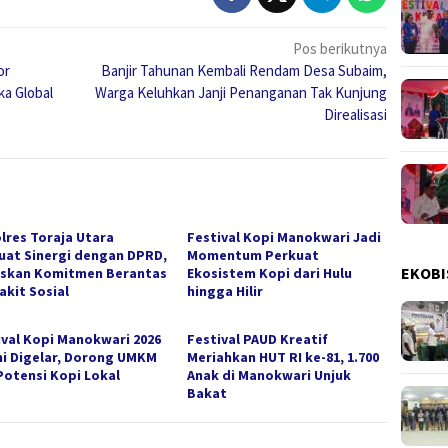
Pos berikutnya
or
Banjir Tahunan Kembali Rendam Desa Subaim,
ka Global
Warga Keluhkan Janji Penanganan Tak Kunjung
Direalisasi
lres Toraja Utara
Festival Kopi Manokwari Jadi
uat Sinergi dengan DPRD,
Momentum Perkuat
EKOBI
skan Komitmen Berantas
Ekosistem Kopi dari Hulu
akit Sosial
hingga Hilir
ival Kopi Manokwari 2026
Festival PAUD Kreatif
i Digelar, Dorong UMKM
Meriahkan HUT RI ke-81, 1.700
Potensi Kopi Lokal
Anak di Manokwari Unjuk
Bakat