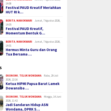
14:08
Festival PAUD Kreatif Meriahkan
HUT RI k…
BERITA
,
MANOKWARI
Jumat, 7 Agustus 2026,
14:05
Festival PAUD Kreatif,
Momentum Bentuk G…
BERITA
,
MANOKWARI
Jumat, 7 Agustus 2026,
14:01
Hermus Minta Guru dan Orang
Tua Bersama …
S
EKONOMI
,
TELUK WONDAMA
Rabu, 29 Juli
2026, 22:16
Ketua HIPMI Papua Barat Lamek
Dowansiba …
EKONOMI
,
TELUK WONDAMA
Minggu, 14 Juni
2026, 11:42
Jadi Sandaran Hidup ASN
Wondama, DPRK S…