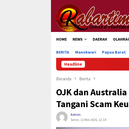
Loncat
ke
konten
HOME
NEWS
DAERAH
OLAHRA
BERITA
Manokwari
Papua Barat
Headline
Beranda
Berita
OJK dan Australia
Tangani Scam Ke
Admin
Senin, 11 Mei 2026, 12:14