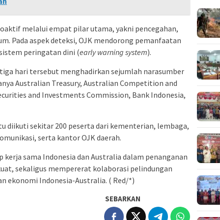
ah
aktif melalui empat pilar utama, yakni pencegahan,
ukum. Pada aspek deteksi, OJK mendorong pemanfaatan
 sistem peringatan dini (
early warning system
).
tiga hari tersebut menghadirkan sejumlah narasumber
ranya Australian Treasury, Australian Competition and
curities and Investments Commission, Bank Indonesia,
tu diikuti sekitar 200 peserta dari kementerian, lembaga,
ekomunikasi, serta kantor OJK daerah.
p kerja sama Indonesia dan Australia dalam penanganan
uat, sekaligus mempererat kolaborasi pelindungan
 ekonomi Indonesia-Australia. ( Red/*)
SEBARKAN