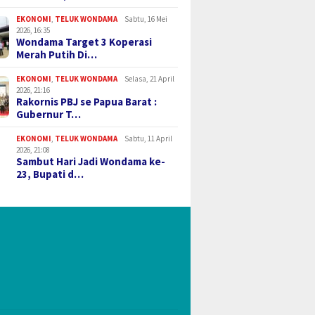
EKONOMI
,
TELUK WONDAMA
Sabtu, 16 Mei
2026, 16:35
Wondama Target 3 Koperasi
Merah Putih Di…
EKONOMI
,
TELUK WONDAMA
Selasa, 21 April
2026, 21:16
Rakornis PBJ se Papua Barat :
Gubernur T…
EKONOMI
,
TELUK WONDAMA
Sabtu, 11 April
2026, 21:08
Sambut Hari Jadi Wondama ke-
23, Bupati d…