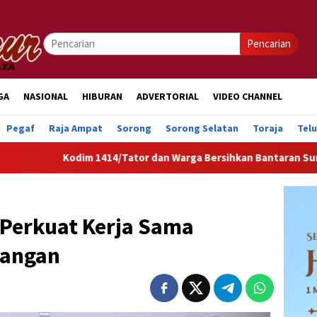
Pencarian
GA
NASIONAL
HIBURAN
ADVERTORIAL
VIDEO CHANNEL
Pegaf
Raja Ampat
Sorong
Sorong Selatan
Toraja
Tel
Kodim 1414/Tator dan Warga Bersihkan Bantaran Sungai Sa’da
 Perkuat Kerja Sama
uangan