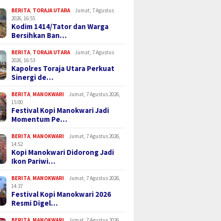
BERITA
,
TORAJA UTARA
Jumat, 7 Agustus
2026, 16:55
Kodim 1414/Tator dan Warga
Bersihkan Ban…
BERITA
,
TORAJA UTARA
Jumat, 7 Agustus
2026, 16:53
Kapolres Toraja Utara Perkuat
Sinergi de…
BERITA
,
MANOKWARI
Jumat, 7 Agustus 2026,
15:00
Festival Kopi Manokwari Jadi
Momentum Pe…
BERITA
,
MANOKWARI
Jumat, 7 Agustus 2026,
14:52
Kopi Manokwari Didorong Jadi
Ikon Pariwi…
BERITA
,
MANOKWARI
Jumat, 7 Agustus 2026,
14:37
Festival Kopi Manokwari 2026
Resmi Digel…
BERITA
,
MANOKWARI
Jumat, 7 Agustus 2026,