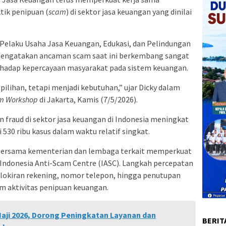
tik penipuan (
scam
) di sektor jasa keuangan yang dinilai
.
 Pelaku Usaha Jasa Keuangan, Edukasi, dan Pelindungan
engatakan ancaman scam saat ini berkembang sangat
erhadap kepercayaan masyarakat pada sistem keuangan.
 pilihan, tetapi menjadi kebutuhan,” ujar Dicky dalam
am Workshop
di Jakarta, Kamis (7/5/2026).
n fraud di sektor jasa keuangan di Indonesia meningkat
 530 ribu kasus dalam waktu relatif singkat.
 bersama kementerian dan lembaga terkait memperkuat
 Indonesia Anti-Scam Centre (IASC). Langkah percepatan
lokiran rekening, nomor telepon, hingga penutupan
am aktivitas penipuan keuangan.
aji 2026, Dorong Peningkatan Layanan dan
BERIT