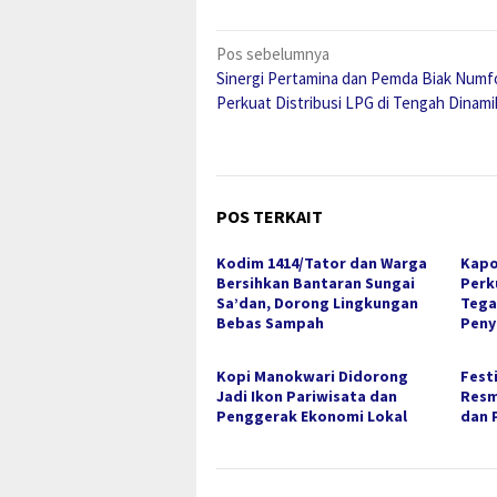
Navigasi
Pos sebelumnya
Sinergi Pertamina dan Pemda Biak Numf
pos
Perkuat Distribusi LPG di Tengah Dinami
POS TERKAIT
Kodim 1414/Tator dan Warga
Kapo
Bersihkan Bantaran Sungai
Perk
Sa’dan, Dorong Lingkungan
Tega
Bebas Sampah
Peny
Kopi Manokwari Didorong
Fest
Jadi Ikon Pariwisata dan
Resm
Penggerak Ekonomi Lokal
dan 