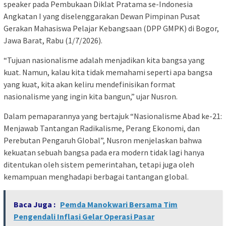
speaker pada Pembukaan Diklat Pratama se-Indonesia
Angkatan I yang diselenggarakan Dewan Pimpinan Pusat
Gerakan Mahasiswa Pelajar Kebangsaan (DPP GMPK) di Bogor,
Jawa Barat, Rabu (1/7/2026).
“Tujuan nasionalisme adalah menjadikan kita bangsa yang
kuat. Namun, kalau kita tidak memahami seperti apa bangsa
yang kuat, kita akan keliru mendefinisikan format
nasionalisme yang ingin kita bangun,” ujar Nusron.
Dalam pemaparannya yang bertajuk “Nasionalisme Abad ke-21:
Menjawab Tantangan Radikalisme, Perang Ekonomi, dan
Perebutan Pengaruh Global”, Nusron menjelaskan bahwa
kekuatan sebuah bangsa pada era modern tidak lagi hanya
ditentukan oleh sistem pemerintahan, tetapi juga oleh
kemampuan menghadapi berbagai tantangan global.
Baca Juga :
Pemda Manokwari Bersama Tim
Pengendali Inflasi Gelar Operasi Pasar