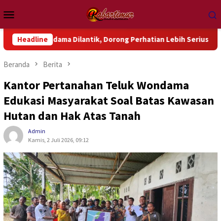
Loncat
Menu
ke
Mobile
konten
ndama Dilantik, Dorong Perhatian Lebih Serius Terhadap Isu A
Headline
Beranda
Berita
Kantor Pertanahan Teluk Wondama
Edukasi Masyarakat Soal Batas Kawasan
Hutan dan Hak Atas Tanah
Admin
Kamis, 2 Juli 2026, 09:12