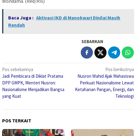
Wondama. (Red/Rls)
Baca Juga :
Aktivasi IKD di Manokwari Dinilai Masih
Rendah
SEBARKAN
Navigasi
Pos sebelumnya
Pos berikutnya
Jadi Pembicara di Diklat Pratama
Nusron Wahid Ajak Mahasiswa
pos
DPP GMPK, Menteri Nusron:
Perkuat Nasionalisme Lewat
Nasionalisme Menjadikan Bangsa
Ketahanan Pangan, Energi, dan
yang Kuat
Teknologi
POS TERKAIT