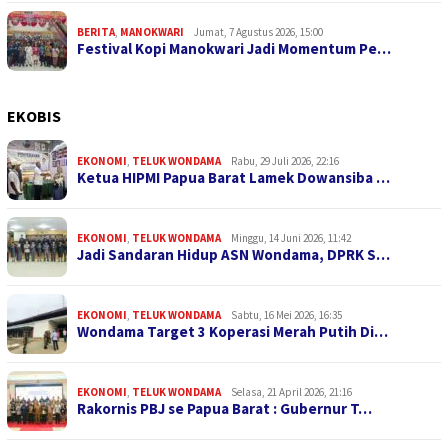
BERITA
,
MANOKWARI
Jumat, 7 Agustus 2026, 15:00
Festival Kopi Manokwari Jadi Momentum Pe…
EKOBIS
EKONOMI
,
TELUK WONDAMA
Rabu, 29 Juli 2026, 22:16
Ketua HIPMI Papua Barat Lamek Dowansiba …
EKONOMI
,
TELUK WONDAMA
Minggu, 14 Juni 2026, 11:42
Jadi Sandaran Hidup ASN Wondama, DPRK S…
EKONOMI
,
TELUK WONDAMA
Sabtu, 16 Mei 2026, 16:35
Wondama Target 3 Koperasi Merah Putih Di…
EKONOMI
,
TELUK WONDAMA
Selasa, 21 April 2026, 21:16
Rakornis PBJ se Papua Barat : Gubernur T…