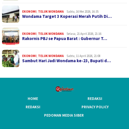
EKONOMI
,
TELUK WONDAMA
Sabtu, 16 Mei 2026, 16:35
Wondama Target 3 Koperasi Merah Putih Di…
EKONOMI
,
TELUK WONDAMA
Selasa, 21 April 2026, 21:16
Rakornis PBJ se Papua Barat : Gubernur T…
EKONOMI
,
TELUK WONDAMA
Sabtu, 11 April 2026, 21:08
Sambut Hari Jadi Wondama ke-23, Bupati d…
HOME
REDAKSI
REDAKSI
PRIVACY POLICY
PEDOMAN MEDIA SIBER