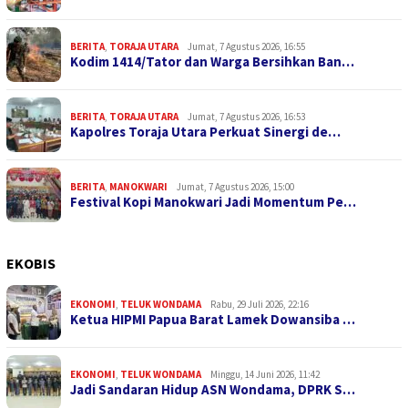
BERITA
,
TORAJA UTARA
Jumat, 7 Agustus 2026, 16:55
Kodim 1414/Tator dan Warga Bersihkan Ban…
BERITA
,
TORAJA UTARA
Jumat, 7 Agustus 2026, 16:53
Kapolres Toraja Utara Perkuat Sinergi de…
BERITA
,
MANOKWARI
Jumat, 7 Agustus 2026, 15:00
Festival Kopi Manokwari Jadi Momentum Pe…
EKOBIS
EKONOMI
,
TELUK WONDAMA
Rabu, 29 Juli 2026, 22:16
Ketua HIPMI Papua Barat Lamek Dowansiba …
EKONOMI
,
TELUK WONDAMA
Minggu, 14 Juni 2026, 11:42
Jadi Sandaran Hidup ASN Wondama, DPRK S…