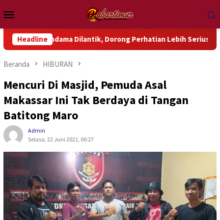
Loncat
Menu
ke
Mobile
konten
dama Dilantik, Dorong Perhatian Lebih Serius Terhadap Isu Akt
Headline
Beranda
HIBURAN
Mencuri Di Masjid, Pemuda Asal
Makassar Ini Tak Berdaya di Tangan
Batitong Maro
Admin
Selasa, 22 Juni 2021, 00:27