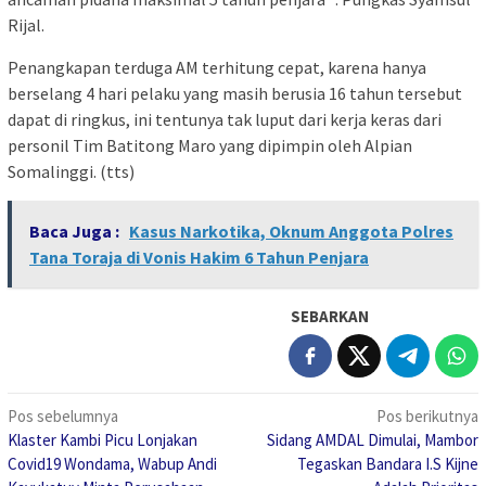
Rijal.
Penangkapan terduga AM terhitung cepat, karena hanya
berselang 4 hari pelaku yang masih berusia 16 tahun tersebut
dapat di ringkus, ini tentunya tak luput dari kerja keras dari
personil Tim Batitong Maro yang dipimpin oleh Alpian
Somalinggi. (tts)
Baca Juga :
Kasus Narkotika, Oknum Anggota Polres
Tana Toraja di Vonis Hakim 6 Tahun Penjara
SEBARKAN
Navigasi
Pos sebelumnya
Pos berikutnya
Klaster Kambi Picu Lonjakan
Sidang AMDAL Dimulai, Mambor
pos
Covid19 Wondama, Wabup Andi
Tegaskan Bandara I.S Kijne