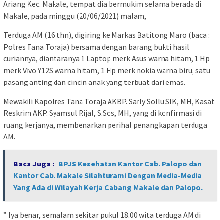
Ariang Kec. Makale, tempat dia bermukim selama berada di
Makale, pada minggu (20/06/2021) malam,
Terduga AM (16 thn), digiring ke Markas Batitong Maro (baca :
Polres Tana Toraja) bersama dengan barang bukti hasil
curiannya, diantaranya 1 Laptop merk Asus warna hitam, 1 Hp
merk Vivo Y12S warna hitam, 1 Hp merk nokia warna biru, satu
pasang anting dan cincin anak yang terbuat dari emas.
Mewakili Kapolres Tana Toraja AKBP. Sarly Sollu SIK, MH, Kasat
Reskrim AKP. Syamsul Rijal, S.Sos, MH, yang di konfirmasi di
ruang kerjanya, membenarkan perihal penangkapan terduga
AM.
Baca Juga :
BPJS Kesehatan Kantor Cab. Palopo dan
Kantor Cab. Makale Silahturami Dengan Media-Media
Yang Ada di Wilayah Kerja Cabang Makale dan Palopo.
” Iya benar, semalam sekitar pukul 18.00 wita terduga AM di