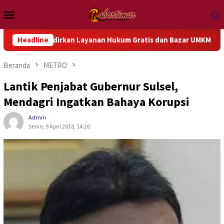
Loncat
Menu
ke
Mobile
konten
irkan Layanan Hukum Gratis dan Bazar UMKM di MCM
Headline
Gel
Beranda
METRO
Lantik Penjabat Gubernur Sulsel,
Mendagri Ingatkan Bahaya Korupsi
Admin
Senin, 9 April 2018, 14:26