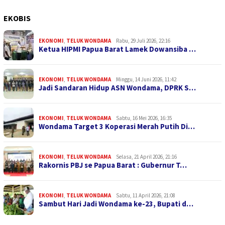
EKOBIS
EKONOMI
,
TELUK WONDAMA
Rabu, 29 Juli 2026, 22:16
Ketua HIPMI Papua Barat Lamek Dowansiba …
EKONOMI
,
TELUK WONDAMA
Minggu, 14 Juni 2026, 11:42
Jadi Sandaran Hidup ASN Wondama, DPRK S…
EKONOMI
,
TELUK WONDAMA
Sabtu, 16 Mei 2026, 16:35
Wondama Target 3 Koperasi Merah Putih Di…
EKONOMI
,
TELUK WONDAMA
Selasa, 21 April 2026, 21:16
Rakornis PBJ se Papua Barat : Gubernur T…
EKONOMI
,
TELUK WONDAMA
Sabtu, 11 April 2026, 21:08
Sambut Hari Jadi Wondama ke-23, Bupati d…