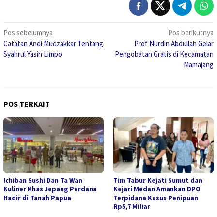
Navigasi
Pos sebelumnya
Pos berikutnya
Catatan Andi Mudzakkar Tentang
Prof Nurdin Abdullah Gelar
pos
Syahrul Yasin Limpo
Pengobatan Gratis di Kecamatan
Mamajang
POS TERKAIT
Ichiban Sushi Dan Ta Wan
Tim Tabur Kejati Sumut dan
Kuliner Khas Jepang Perdana
Kejari Medan Amankan DPO
Hadir di Tanah Papua
Terpidana Kasus Penipuan
Rp5,7 Miliar