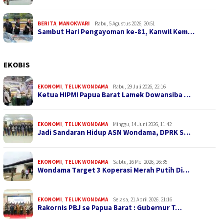
BERITA
,
MANOKWARI
Rabu, 5 Agustus 2026, 20:51
Sambut Hari Pengayoman ke-81, Kanwil Kem…
EKOBIS
EKONOMI
,
TELUK WONDAMA
Rabu, 29 Juli 2026, 22:16
Ketua HIPMI Papua Barat Lamek Dowansiba …
EKONOMI
,
TELUK WONDAMA
Minggu, 14 Juni 2026, 11:42
Jadi Sandaran Hidup ASN Wondama, DPRK S…
EKONOMI
,
TELUK WONDAMA
Sabtu, 16 Mei 2026, 16:35
Wondama Target 3 Koperasi Merah Putih Di…
EKONOMI
,
TELUK WONDAMA
Selasa, 21 April 2026, 21:16
Rakornis PBJ se Papua Barat : Gubernur T…