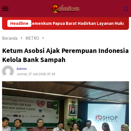
Loncat
Menu
ke
Mobile
konten
wil Kemenkum Papua Barat Hadirkan Layanan Hukum Gratis dan B
Headline
Beranda
METRO
Ketum Asobsi Ajak Perempuan Indonesia
Kelola Bank Sampah
Admin
Jumat, 27 Juli 2018, 07:18