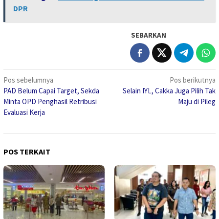
DPR
SEBARKAN
Navigasi
Pos sebelumnya
Pos berikutnya
PAD Belum Capai Target, Sekda
Selain IYL, Cakka Juga Pilih Tak
pos
Minta OPD Penghasil Retribusi
Maju di Pileg
Evaluasi Kerja
POS TERKAIT