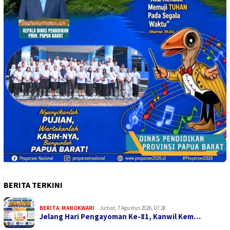
BERITA TERKINI
BERITA
,
MANOKWARI
Jumat, 7 Agustus 2026, 07:28
Jelang Hari Pengayoman Ke-81, Kanwil Kem…