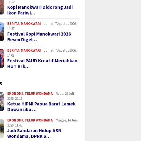
14:52
Kopi Manokwari Didorong Jadi
Ikon Pariwi…
BERITA
,
MANOKWARI
Jumat, 7 Agustus 2026,
14:37
Festival Kopi Manokwari 2026
Resmi Digel…
BERITA
,
MANOKWARI
Jumat, 7 Agustus 2026,
14:08
Festival PAUD Kreatif Meriahkan
HUT RI k…
S
EKONOMI
,
TELUK WONDAMA
Rabu, 29 Juli
2026, 22:16
Ketua HIPMI Papua Barat Lamek
Dowansiba …
EKONOMI
,
TELUK WONDAMA
Minggu, 14 Juni
2026, 11:42
Jadi Sandaran Hidup ASN
Wondama, DPRK S…