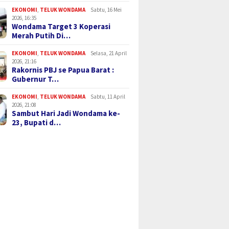
EKONOMI
,
TELUK WONDAMA
Sabtu, 16 Mei
2026, 16:35
Wondama Target 3 Koperasi
Merah Putih Di…
EKONOMI
,
TELUK WONDAMA
Selasa, 21 April
2026, 21:16
Rakornis PBJ se Papua Barat :
Gubernur T…
EKONOMI
,
TELUK WONDAMA
Sabtu, 11 April
2026, 21:08
Sambut Hari Jadi Wondama ke-
23, Bupati d…