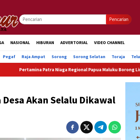
Pencarian
GA
NASIONAL
HIBURAN
ADVERTORIAL
VIDEO CHANNEL
Pegaf
Raja Ampat
Sorong
Sorong Selatan
Toraja
Tel
na Patra Niaga Regional Papua Maluku Borong Lima Penghargaan
na Desa Akan Selalu Dikawal