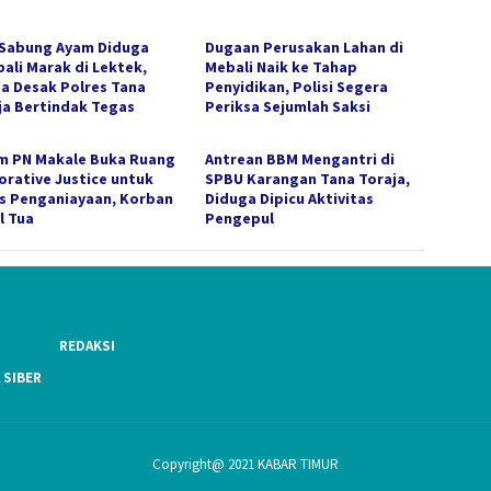
 Sabung Ayam Diduga
Dugaan Perusakan Lahan di
ali Marak di Lektek,
Mebali Naik ke Tahap
a Desak Polres Tana
Penyidikan, Polisi Segera
ja Bertindak Tegas
Periksa Sejumlah Saksi
m PN Makale Buka Ruang
Antrean BBM Mengantri di
orative Justice untuk
SPBU Karangan Tana Toraja,
s Penganiayaan, Korban
Diduga Dipicu Aktivitas
l Tua
Pengepul
REDAKSI
 SIBER
Copyright@ 2021 KABAR TIMUR