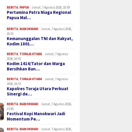
BERITA
,
PAPUA
Jumat, 7 Agustus 2026, 18:59
Pertamina Patra Niaga Regional
Papua Mal…
BERITA
,
MANOKWARI
Jumat, 7 Agustus 2026,
18:51
Kemanunggalan TNI dan Rakyat,
Kodim 1801…
BERITA
,
TORAJA UTARA
Jumat, 7 Agustus
2026, 16:55
Kodim 1414/Tator dan Warga
Bersihkan Ban…
BERITA
,
TORAJA UTARA
Jumat, 7 Agustus
2026, 16:53
Kapolres Toraja Utara Perkuat
Sinergi de…
BERITA
,
MANOKWARI
Jumat, 7 Agustus 2026,
15:00
Festival Kopi Manokwari Jadi
Momentum Pe…
BERITA
,
MANOKWARI
Jumat, 7 Agustus 2026,