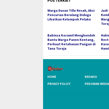
POS TERKAIT
Warga Dusun Tille Resah, Aksi
Judi
Pencurian Berulang Diduga
Kemb
Libatkan Kelompok Pelaku
Warg
Tora
Babinsa Koramil Mengkendek
Haki
Bantu Warga Panen Kentang,
Rest
Perkuat Ketahanan Pangan di
Kasu
Tana Toraja
Hami
HOME
REDAKSI
PRIVACY POLICY
PEDOMAN MEDIA