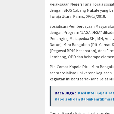
Kejaksaaan Negeri Tana Toraja sosi
dengan BPJS Cabang Makale yang be
Toraja Utara Kamis, 09/05/2019.
Sosialisasi Pemberdayaan Masyaraka
dengan Program “JAGA DESA” dihadiri
Penanging Makapedua SH., MH, Andi A
Datun), Mira Bangalino (Plt. Camat 
(Pegawai BPJS Kesehatan), Andi Fir
Lembang, OPD dan beberapa elemen 
Plt. Camat Kapala Pitu, Mira Bang
acara sosialisasi ini karena kegiata
kegiatan ini baru terlaksana, jelas Mi
Baca Juga :
Kasi Intel Kejari 
Kapolsek dan Babinkamtibmas P
Camat Kapala Pitu ini berharap den