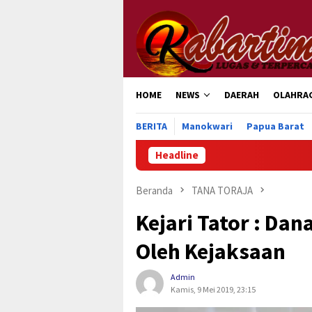
Loncat
ke
konten
HOME
NEWS
DAERAH
OLAHRA
BERITA
Manokwari
Papua Barat
Headline
Pertami
Beranda
TANA TORAJA
Kejari Tator : Da
Oleh Kejaksaan
Admin
Kamis, 9 Mei 2019, 23:15