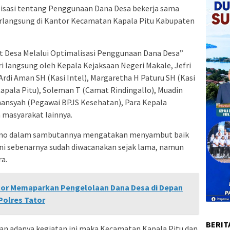
alisasi tentang Penggunaan Dana Desa bekerja sama
rlangsung di Kantor Kecamatan Kapala Pitu Kabupaten
t Desa Melalui Optimalisasi Penggunaan Dana Desa”
 langsung oleh Kepala Kejaksaan Negeri Makale, Jefri
rdi Aman SH (Kasi Intel), Margaretha H Paturu SH (Kasi
Kapala Pitu), Soleman T (Camat Rindingallo), Muadin
mansyah (Pegawai BPJS Kesehatan), Para Kepala
masyarakat lainnya.
alino dalam sambutannya mengatakan menyambut baik
n ini sebenarnya sudah diwacanakan sejak lama, namun
ra.
Tator Memaparkan Pengelolaan Dana Desa di Depan
olres Tator
BERIT
gan adanya kegiatan ini maka Kecamatan Kapala Pitu dan