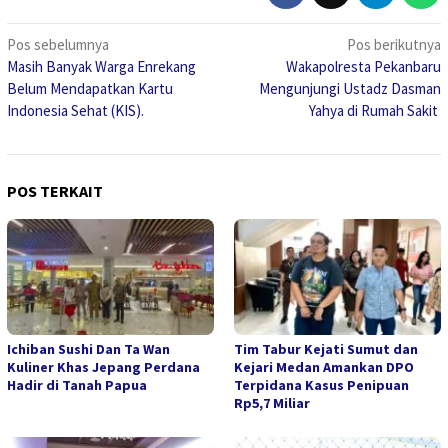
Navigasi
Pos sebelumnya
Pos berikutnya
Masih Banyak Warga Enrekang
Wakapolresta Pekanbaru
pos
Belum Mendapatkan Kartu
Mengunjungi Ustadz Dasman
Indonesia Sehat (KIS).
Yahya di Rumah Sakit
POS TERKAIT
Ichiban Sushi Dan Ta Wan
Tim Tabur Kejati Sumut dan
Kuliner Khas Jepang Perdana
Kejari Medan Amankan DPO
Hadir di Tanah Papua
Terpidana Kasus Penipuan
Rp5,7 Miliar