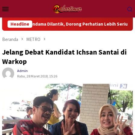
Loncat
Menu
ke
Mobile
konten
ondama Dilantik, Dorong Perhatian Lebih Serius Terhadap Isu A
Headline
Beranda
METRO
Jelang Debat Kandidat Ichsan Santai di
Warkop
Admin
Rabu, 28 Maret 2018, 15:26