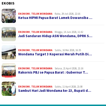
EKOBIS
EKONOMI
,
TELUK WONDAMA
Rabu, 29 Juli 2026, 22:16
Ketua HIPMI Papua Barat Lamek Dowansiba …
EKONOMI
,
TELUK WONDAMA
Minggu, 14 Juni 2026, 11:42
Jadi Sandaran Hidup ASN Wondama, DPRK S…
EKONOMI
,
TELUK WONDAMA
Sabtu, 16 Mei 2026, 16:35
Wondama Target 3 Koperasi Merah Putih Di…
EKONOMI
,
TELUK WONDAMA
Selasa, 21 April 2026, 21:16
Rakornis PBJ se Papua Barat : Gubernur T…
EKONOMI
,
TELUK WONDAMA
Sabtu, 11 April 2026, 21:08
Sambut Hari Jadi Wondama ke-23, Bupati d…