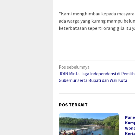
“Kami menghimbau kepada masyaraka
ada warga yang kurang mampu belum
keterbatasan seperti orang gila itu y
Navigasi
Pos sebelumnya
JOIN Minta Jaga Independensi di Pemili
pos
Gubernur serta Bupati dan Wali Kota
POS TERKAIT
Pane
Kamp
Wond
Kerj