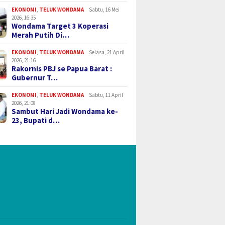
EKONOMI
,
TELUK WONDAMA
Sabtu, 16 Mei
2026, 16:35
Wondama Target 3 Koperasi
Merah Putih Di…
EKONOMI
,
TELUK WONDAMA
Selasa, 21 April
2026, 21:16
Rakornis PBJ se Papua Barat :
Gubernur T…
EKONOMI
,
TELUK WONDAMA
Sabtu, 11 April
2026, 21:08
Sambut Hari Jadi Wondama ke-
23, Bupati d…