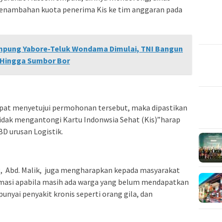
penambahan kuota penerima Kis ke tim anggaran pada
mpung Yabore-Teluk Wondama Dimulai, TNI Bangun
 Hingga Sumbor Bor
pat menyetujui permohonan tersebut, maka dipastikan
 tidak mengantongi Kartu Indonwsia Sehat (Kis)”harap
D urusan Logistik.
, Abd. Malik, juga mengharapkan kepada masyarakat
asi apabila masih ada warga yang belum mendapatkan
nyai penyakit kronis seperti orang gila, dan