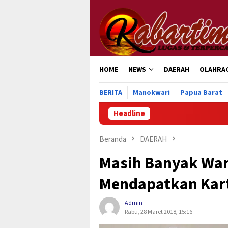
Loncat
ke
konten
HOME
NEWS
DAERAH
OLAHRA
BERITA
Manokwari
Papua Barat
Headline
Beranda
DAERAH
Masih Banyak Wa
Mendapatkan Kartu
Admin
Rabu, 28 Maret 2018, 15:16