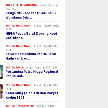
AGAMA
,
TELUK WONDAMA
Jumat, 7 Agustus
2026, 21:55
Pengurus Perdana PGGP Teluk
Wondama Dila…
BERITA
,
MANOKWARI
Jumat, 7 Agustus 2026,
20:39
HIPMI Papua Barat Dorong Kopi
Jadi Ident…
BERITA
,
MANOKWARI
Jumat, 7 Agustus 2026,
20:11
Kanwil Kemenkum Papua Barat
Hadirkan Lay…
BERITA
,
PAPUA
Jumat, 7 Agustus 2026, 18:59
Pertamina Patra Niaga Regional
Papua Mal…
BERITA
,
MANOKWARI
Jumat, 7 Agustus 2026,
18:51
Kemanunggalan TNI dan Rakyat,
Kodim 1801…
BERITA
,
TORAJA UTARA
Jumat, 7 Agustus