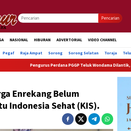
Pencarian
GA
NASIONAL
HIBURAN
ADVERTORIAL
VIDEO CHANNEL
Pegaf
Raja Ampat
Sorong
Sorong Selatan
Toraja
Tel
Pengurus Perdana PGGP Teluk Wondama Dilantik, Dorong Perhati
rga Enrekang Belum
 Indonesia Sehat (KIS).