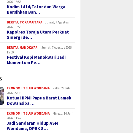
2026, 16:55
Kodim 1414/Tator dan Warga
Bersihkan Ban…
BERITA
,
TORAJA UTARA
Jumat, 7 Agustus
2026, 16:53
Kapolres Toraja Utara Perkuat
Sinergi de…
BERITA
,
MANOKWARI
Jumat, 7 Agustus 2026,
15:00
Festival Kopi Manokwari Jadi
Momentum Pe…
S
EKONOMI
,
TELUK WONDAMA
Rabu, 29 Juli
2026, 22:16
Ketua HIPMI Papua Barat Lamek
Dowansiba …
EKONOMI
,
TELUK WONDAMA
Minggu, 14 Juni
2026, 11:42
Jadi Sandaran Hidup ASN
Wondama, DPRK S…