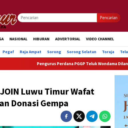
Pencarian
GA
NASIONAL
HIBURAN
ADVERTORIAL
VIDEO CHANNEL
Pegaf
Raja Ampat
Sorong
Sorong Selatan
Toraja
Tel
Pengurus Perdana PGGP Teluk Wondama Dilantik, Dorong Perhatia
a JOIN Luwu Timur Wafat
an Donasi Gempa