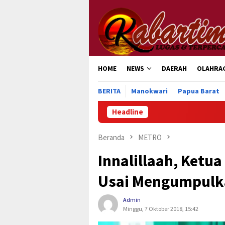
Loncat
ke
konten
HOME
NEWS
DAERAH
OLAHRA
BERITA
Manokwari
Papua Barat
Headline
Beranda
METRO
Innalillaah, Ketu
Usai Mengumpulk
Admin
Minggu, 7 Oktober 2018, 15:42