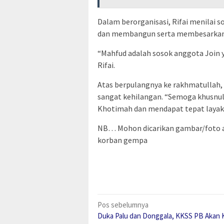
Dalam berorganisasi, Rifai menilai s
dan membangun serta membesarkan org
“Mahfud adalah sosok anggota Join y
Rifai.
Atas berpulangnya ke rakhmatullah, 
sangat kehilangan. “Semoga khusnu
Khotimah dan mendapat tepat layak d
NB… Mohon dicarikan gambar/foto a
korban gempa
Navigasi
Pos sebelumnya
Duka Palu dan Donggala, KKSS PB Akan 
pos