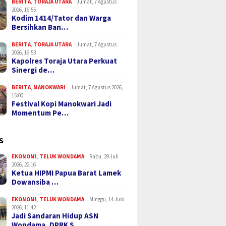
BERITA
,
TORAJA UTARA
Jumat, 7 Agustus
2026, 16:55
Kodim 1414/Tator dan Warga
Bersihkan Ban…
BERITA
,
TORAJA UTARA
Jumat, 7 Agustus
2026, 16:53
Kapolres Toraja Utara Perkuat
Sinergi de…
BERITA
,
MANOKWARI
Jumat, 7 Agustus 2026,
15:00
Festival Kopi Manokwari Jadi
Momentum Pe…
S
EKONOMI
,
TELUK WONDAMA
Rabu, 29 Juli
2026, 22:16
Ketua HIPMI Papua Barat Lamek
Dowansiba …
EKONOMI
,
TELUK WONDAMA
Minggu, 14 Juni
2026, 11:42
Jadi Sandaran Hidup ASN
Wondama, DPRK S…