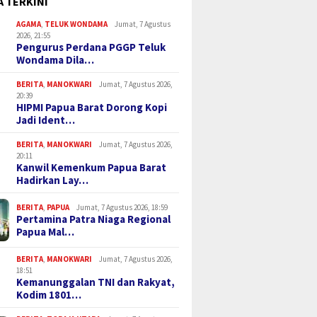
A TERKINI
AGAMA
,
TELUK WONDAMA
Jumat, 7 Agustus
2026, 21:55
Pengurus Perdana PGGP Teluk
Wondama Dila…
BERITA
,
MANOKWARI
Jumat, 7 Agustus 2026,
20:39
HIPMI Papua Barat Dorong Kopi
Jadi Ident…
BERITA
,
MANOKWARI
Jumat, 7 Agustus 2026,
20:11
Kanwil Kemenkum Papua Barat
Hadirkan Lay…
BERITA
,
PAPUA
Jumat, 7 Agustus 2026, 18:59
Pertamina Patra Niaga Regional
Papua Mal…
BERITA
,
MANOKWARI
Jumat, 7 Agustus 2026,
18:51
Kemanunggalan TNI dan Rakyat,
Kodim 1801…