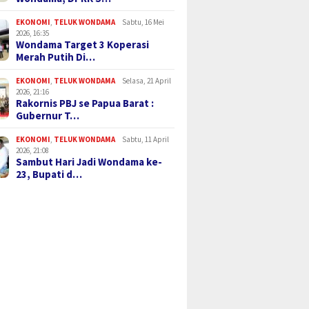
EKONOMI
,
TELUK WONDAMA
Sabtu, 16 Mei
2026, 16:35
Wondama Target 3 Koperasi
Merah Putih Di…
EKONOMI
,
TELUK WONDAMA
Selasa, 21 April
2026, 21:16
Rakornis PBJ se Papua Barat :
Gubernur T…
EKONOMI
,
TELUK WONDAMA
Sabtu, 11 April
2026, 21:08
Sambut Hari Jadi Wondama ke-
23, Bupati d…