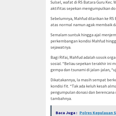
Sulsel, wafat di RS Batara Guru Kec. 
aktifitas sepekan mengumpulkan don
Sebelumnya, Mahfud dilarikan ke RS B
atas normal namun agak membaik da
Semalam suntuk hingga ajal menjemp
perkembangan kondisi Mahfud hingg
sejawatnya.
Bagi Rifai, Mahfud adalah sosok orga
sosial. “Beliau sepekan terakhir in
gempa dan tsunami di jalan-jalan, “uja
Dikatakannya, Ia masih sempat berk
kondisi fit. “Tak ada keluh kesah 
pengumpulan donasi dan berencana m
tambahnya.
Baca Juga :
Polres Kepulauan S