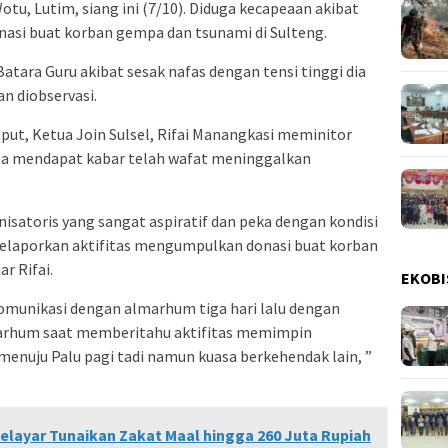
Wotu, Lutim, siang ini (7/10). Diduga kecapeaan akibat
asi buat korban gempa dan tsunami di Sulteng.
atara Guru akibat sesak nafas dengan tensi tinggi dia
n diobservasi.
ut, Ketua Join Sulsel, Rifai Manangkasi meminitor
a mendapat kabar telah wafat meninggalkan
nisatoris yang sangat aspiratif dan peka dengan kondisi
i melaporkan aktifitas mengumpulkan donasi buat korban
r Rifai.
EKOBI
omunikasi dengan almarhum tiga hari lalu dengan
almarhum saat memberitahu aktifitas memimpin
enuju Palu pagi tadi namun kuasa berkehendak lain, ”
elayar Tunaikan Zakat Maal hingga 260 Juta Rupiah