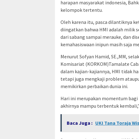
harapan masyarakat indonesia, Bahk
kelompok tertentu.
Oleh karena itu, pasca dilantiknya 
diingatkan bahwa HMI adalah milik se
dari sabang sampai merauke, dan dise
kemahasiswaan inipun masih saja men
Menurut Sofyan Hamid, SE.,MM, sela
Komisariat (KORKOM)Tamalate Caban
dalam kajian-kajiannya, HMI tidak h
tetapi juga mengkaji problem ataup
memikirkan perbaikan dunia ini.
Hari ini merupakan momentum bagi
akhirnya mampu terbentuk kembali,” 
Baca Juga :
UKI Tana Toraja Wi