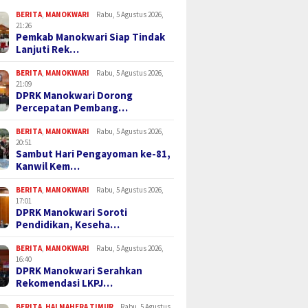
BERITA
,
MANOKWARI
Rabu, 5 Agustus 2026,
21:26
Pemkab Manokwari Siap Tindak
Lanjuti Rek…
BERITA
,
MANOKWARI
Rabu, 5 Agustus 2026,
21:09
DPRK Manokwari Dorong
Percepatan Pembang…
BERITA
,
MANOKWARI
Rabu, 5 Agustus 2026,
20:51
Sambut Hari Pengayoman ke-81,
Kanwil Kem…
BERITA
,
MANOKWARI
Rabu, 5 Agustus 2026,
17:01
DPRK Manokwari Soroti
Pendidikan, Keseha…
BERITA
,
MANOKWARI
Rabu, 5 Agustus 2026,
16:40
DPRK Manokwari Serahkan
Rekomendasi LKPJ…
BERITA
,
HALMAHERA TIMUR
Rabu, 5 Agustus