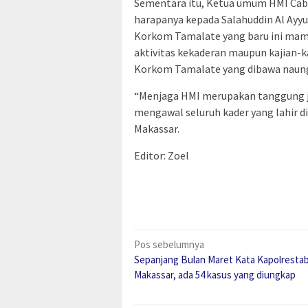
Sementara itu, Ketua umum HMI Cab
harapanya kepada Salahuddin Al Ayy
Korkom Tamalate yang baru ini ma
aktivitas kekaderan maupun kajian-ka
Korkom Tamalate yang dibawa naung
“Menjaga HMI merupakan tanggung j
mengawal seluruh kader yang lahir 
Makassar.
Editor: Zoel
Navigasi
Pos sebelumnya
Sepanjang Bulan Maret Kata Kapolresta
pos
Makassar, ada 54 kasus yang diungkap