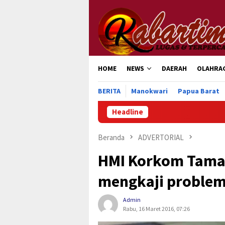
Loncat
ke
konten
HOME
NEWS
DAERAH
OLAHRA
BERITA
Manokwari
Papua Barat
Headline
Pemkab
Beranda
ADVERTORIAL
HMI Korkom Tama
mengkaji problem
Admin
Rabu, 16 Maret 2016, 07:26