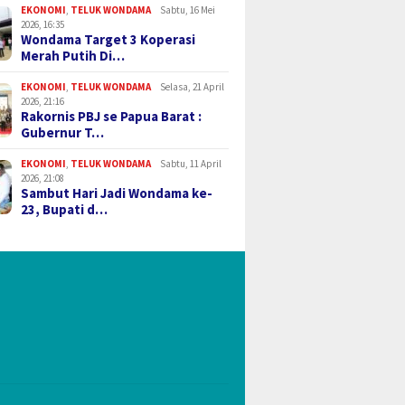
EKONOMI
,
TELUK WONDAMA
Sabtu, 16 Mei
2026, 16:35
Wondama Target 3 Koperasi
Merah Putih Di…
EKONOMI
,
TELUK WONDAMA
Selasa, 21 April
2026, 21:16
Rakornis PBJ se Papua Barat :
Gubernur T…
EKONOMI
,
TELUK WONDAMA
Sabtu, 11 April
2026, 21:08
Sambut Hari Jadi Wondama ke-
23, Bupati d…