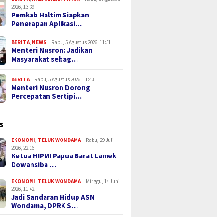
2026, 13:39
Pemkab Haltim Siapkan
Penerapan Aplikasi…
BERITA
,
NEWS
Rabu, 5 Agustus 2026, 11:51
Menteri Nusron: Jadikan
Masyarakat sebag…
BERITA
Rabu, 5 Agustus 2026, 11:43
Menteri Nusron Dorong
Percepatan Sertipi…
S
EKONOMI
,
TELUK WONDAMA
Rabu, 29 Juli
2026, 22:16
Ketua HIPMI Papua Barat Lamek
Dowansiba …
EKONOMI
,
TELUK WONDAMA
Minggu, 14 Juni
2026, 11:42
Jadi Sandaran Hidup ASN
Wondama, DPRK S…