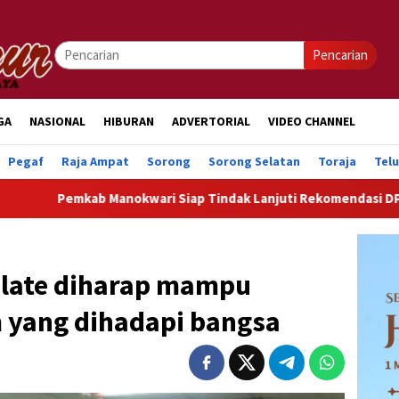
Pencarian
GA
NASIONAL
HIBURAN
ADVERTORIAL
VIDEO CHANNEL
Pegaf
Raja Ampat
Sorong
Sorong Selatan
Toraja
Tel
 Manokwari Siap Tindak Lanjuti Rekomendasi DPRK Demi Perce
late diharap mampu
 yang dihadapi bangsa