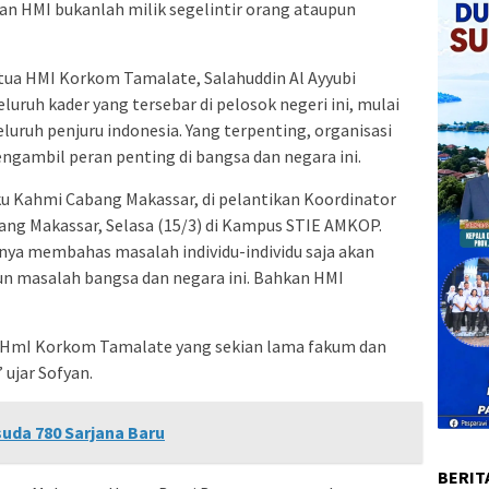
an HMI bukanlah milik segelintir orang ataupun
ketua HMI Korkom Tamalate, Salahuddin Al Ayyubi
luruh kader yang tersebar di pelosok negeri ini, mulai
luruh penjuru indonesia. Yang terpenting, organisasi
gambil peran penting di bangsa dan negara ini.
ku Kahmi Cabang Makassar, di pelantikan Koordinator
g Makassar, Selasa (15/3) di Kampus STIE AMKOP.
anya membahas masalah individu-individu saja akan
un masalah bangsa dan negara ini. Bahkan HMI
 HmI Korkom Tamalate yang sekian lama fakum dan
ujar Sofyan.
suda 780 Sarjana Baru
BERIT