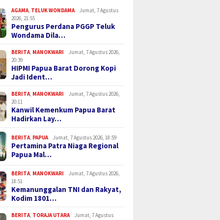
AGAMA
,
TELUK WONDAMA
Jumat, 7 Agustus
2026, 21:55
Pengurus Perdana PGGP Teluk
Wondama Dila…
BERITA
,
MANOKWARI
Jumat, 7 Agustus 2026,
20:39
HIPMI Papua Barat Dorong Kopi
Jadi Ident…
BERITA
,
MANOKWARI
Jumat, 7 Agustus 2026,
20:11
Kanwil Kemenkum Papua Barat
Hadirkan Lay…
BERITA
,
PAPUA
Jumat, 7 Agustus 2026, 18:59
Pertamina Patra Niaga Regional
Papua Mal…
BERITA
,
MANOKWARI
Jumat, 7 Agustus 2026,
18:51
Kemanunggalan TNI dan Rakyat,
Kodim 1801…
BERITA
,
TORAJA UTARA
Jumat, 7 Agustus