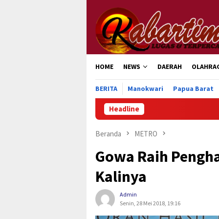
Loncat
ke
konten
HOME
NEWS
DAERAH
OLAHRA
BERITA
Manokwari
Papua Barat
Headline
Pengurus Pe
Beranda
METRO
Gowa Raih Pengha
Kalinya
Admin
Senin, 28 Mei 2018, 19:16