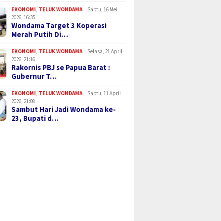
EKONOMI
,
TELUK WONDAMA
Sabtu, 16 Mei
2026, 16:35
Wondama Target 3 Koperasi
Merah Putih Di…
EKONOMI
,
TELUK WONDAMA
Selasa, 21 April
2026, 21:16
Rakornis PBJ se Papua Barat :
Gubernur T…
EKONOMI
,
TELUK WONDAMA
Sabtu, 11 April
2026, 21:08
Sambut Hari Jadi Wondama ke-
23, Bupati d…