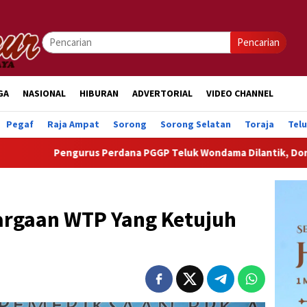
Pencarian
GA
NASIONAL
HIBURAN
ADVERTORIAL
VIDEO CHANNEL
Pegaf
Raja Ampat
Sorong
Sorong Selatan
Toraja
Tel
rdana PGGP Teluk Wondama Dilantik, Dorong Perhatian Lebih Ser
rgaan WTP Yang Ketujuh