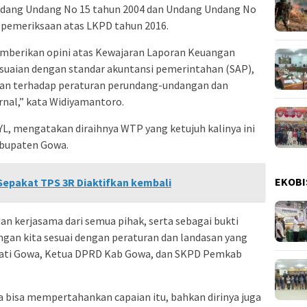
ndang Undang No 15 tahun 2004 dan Undang Undang No
 pemeriksaan atas LKPD tahun 2016.
emberikan opini atas Kewajaran Laporan Keuangan
uaian dengan standar akuntansi pemerintahan (SAP),
an terhadap peraturan perundang-undangan dan
rnal,” kata Widiyamantoro.
YL, mengatakan diraihnya WTP yang ketujuh kalinya ini
abupaten Gowa.
EKOBI
epakat TPS 3R Diaktifkan kembali
 dan kerjasama dari semua pihak, serta sebagai bukti
gan kita sesuai dengan peraturan dan landasan yang
upati Gowa, Ketua DPRD Kab Gowa, dan SKPD Pemkab
 bisa mempertahankan capaian itu, bahkan dirinya juga