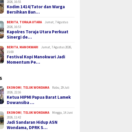
2026, 16:55
Kodim 1414/Tator dan Warga
Bersihkan Ban…
BERITA
,
TORAJA UTARA
Jumat, 7 Agustus
2026, 16:53
Kapolres Toraja Utara Perkuat
Sinergi de…
BERITA
,
MANOKWARI
Jumat, 7 Agustus 2026,
15:00
Festival Kopi Manokwari Jadi
Momentum Pe…
S
EKONOMI
,
TELUK WONDAMA
Rabu, 29 Juli
2026, 22:16
Ketua HIPMI Papua Barat Lamek
Dowansiba …
EKONOMI
,
TELUK WONDAMA
Minggu, 14 Juni
2026, 11:42
Jadi Sandaran Hidup ASN
Wondama, DPRK S…