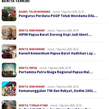
BERITA TERKINI
AGAMA
,
TELUK WONDAMA
Jumat, 7 Agustus 2026, 21:55
Pengurus Perdana PGGP Teluk Wondama Dila…
BERITA
,
MANOKWARI
Jumat, 7 Agustus 2026, 20:39
HIPMI Papua Barat Dorong Kopi Jadi Ident…
BERITA
,
MANOKWARI
Jumat, 7 Agustus 2026, 20:11
Kanwil Kemenkum Papua Barat Hadirkan Lay…
BERITA
,
PAPUA
Jumat, 7 Agustus 2026, 18:59
Pertamina Patra Niaga Regional Papua Mal…
BERITA
,
MANOKWARI
Jumat, 7 Agustus 2026, 18:51
Kemanunggalan TNI dan Rakyat, Kodim 1801…
BERITA
,
TORAJA UTARA
Jumat, 7 Agustus 2026, 16:55