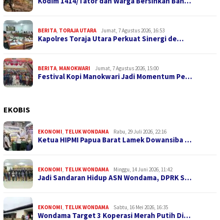
Kodim 1414/Tator dan Warga Bersihkan Ban…
BERITA
,
TORAJA UTARA
Jumat, 7 Agustus 2026, 16:53
Kapolres Toraja Utara Perkuat Sinergi de…
BERITA
,
MANOKWARI
Jumat, 7 Agustus 2026, 15:00
Festival Kopi Manokwari Jadi Momentum Pe…
EKOBIS
EKONOMI
,
TELUK WONDAMA
Rabu, 29 Juli 2026, 22:16
Ketua HIPMI Papua Barat Lamek Dowansiba …
EKONOMI
,
TELUK WONDAMA
Minggu, 14 Juni 2026, 11:42
Jadi Sandaran Hidup ASN Wondama, DPRK S…
EKONOMI
,
TELUK WONDAMA
Sabtu, 16 Mei 2026, 16:35
Wondama Target 3 Koperasi Merah Putih Di…