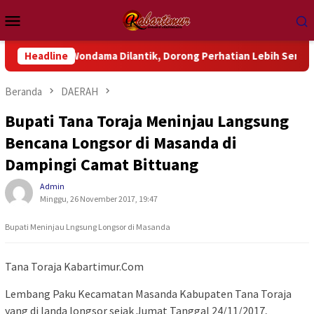
Loncat
Menu
ke
Mobile
konten
uk Wondama Dilantik, Dorong Perhatian Lebih Serius Terhadap I
Headline
Beranda
DAERAH
Bupati Tana Toraja Meninjau Langsung
Bencana Longsor di Masanda di
Dampingi Camat Bittuang
Admin
Minggu, 26 November 2017, 19:47
Bupati Meninjau Lngsung Longsor di Masanda
Tana Toraja Kabartimur.Com
Lembang Paku Kecamatan Masanda Kabupaten Tana Toraja
yang di landa longsor sejak Jumat Tanggal 24/11/2017,