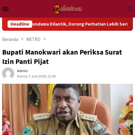
Loncat
Menu
ke
Mobile
konten
Wondama Dilantik, Dorong Perhatian Lebih Serius Terhadap Isu
Headline
Beranda
METRO
Bupati Manokwari akan Periksa Surat
Izin Panti Pijat
Admin
Kamis, 7 Juni 2018, 12:58