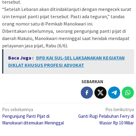
tersebut.
“Setelah Lebaran akan ditindaklanjuti dengan mengecek surat
izin tempat panti pijat tersebut. Pasti ada teguran,” tandas
orang nomor satu di Pemkab Manokwari ini.
Diberitakan sebelumnya, seorang pengunjung panti pijat di
daerah Makalo, Manokwari meninggal saat hendak mendapat
pelayanan jasa pijat, Rabu (6/6).
Baca Juga :
DPD KAI SUL-SEL LAKSANAKAN KEGIATAN
DIKLAT KHUSUS PROFESI ADVOKAT
SEBARKAN
Navigasi
Pos sebelumnya
Pos berikutnya
Pengunjung Panti Pijat di
Ganti Rugi Pelabuhan Ferry di
pos
Manokwari ditemukan Meninggal
Wasior Rp 10 Miliar