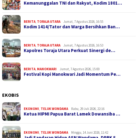
Kemanunggalan TNI dan Rakyat, Kodim 1801…
BERITA
,
TORAJA UTARA
Jumat, 7 Agustus 2026, 16:55
Kodim 1414/Tator dan Warga Bersihkan Ban…
BERITA
,
TORAJA UTARA
Jumat, 7 Agustus 2026, 16:53
Kapolres Toraja Utara Perkuat Sinergi de…
BERITA
,
MANOKWARI
Jumat, 7 Agustus 2026, 15:00
Festival Kopi Manokwari Jadi Momentum Pe…
EKOBIS
EKONOMI
,
TELUK WONDAMA
Rabu, 29 Juli 2026, 22:16
Ketua HIPMI Papua Barat Lamek Dowansiba …
EKONOMI
,
TELUK WONDAMA
Minggu, 14 Juni 2026, 11:42
Jadi Sandaran Hidup ASN Wondama, DPRK S…