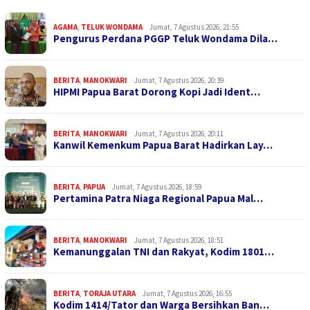
AGAMA
,
TELUK WONDAMA
Jumat, 7 Agustus 2026, 21:55
Pengurus Perdana PGGP Teluk Wondama Dila…
BERITA
,
MANOKWARI
Jumat, 7 Agustus 2026, 20:39
HIPMI Papua Barat Dorong Kopi Jadi Ident…
BERITA
,
MANOKWARI
Jumat, 7 Agustus 2026, 20:11
Kanwil Kemenkum Papua Barat Hadirkan Lay…
BERITA
,
PAPUA
Jumat, 7 Agustus 2026, 18:59
Pertamina Patra Niaga Regional Papua Mal…
BERITA
,
MANOKWARI
Jumat, 7 Agustus 2026, 18:51
Kemanunggalan TNI dan Rakyat, Kodim 1801…
BERITA
,
TORAJA UTARA
Jumat, 7 Agustus 2026, 16:55
Kodim 1414/Tator dan Warga Bersihkan Ban…