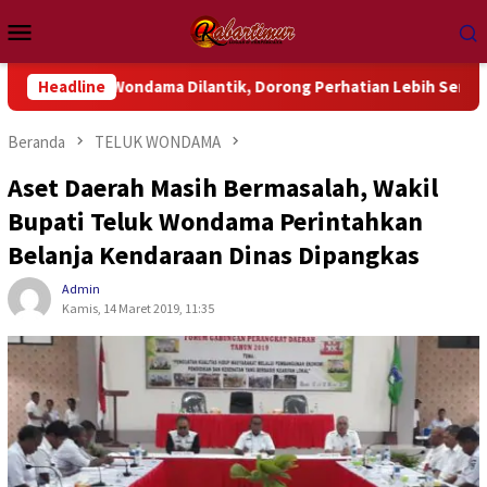
Loncat
Menu
ke
Mobile
konten
k Wondama Dilantik, Dorong Perhatian Lebih Serius Terhadap Is
Headline
Beranda
TELUK WONDAMA
Aset Daerah Masih Bermasalah, Wakil
Bupati Teluk Wondama Perintahkan
Belanja Kendaraan Dinas Dipangkas
Admin
Kamis, 14 Maret 2019, 11:35