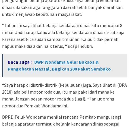
pengurangan belanja aparatur khususnya belanja kendaraan
dinas dilakukan agar anggaran daerah lebih banyak diarahkan
untuk menjawab kebutuhan masyarakat.
“Tahun ini saya lihat belanja kendaraan dinas kita mencapai 8
miliar. Jadi harap kalau ada belanja kendaraan dinas di-cut saja
karena aset kita sudah sampai triliunan. Kalau tidak pernah
hapus maka dia akan naik terus, “ ucap Indubri.
Baca Juga :
DWP Wondama Gelar Baksos &
Pengobatan Massal, Bagikan 200 Paket Sembako
“Saya harap di distrik-distrik (kepulauan) juga. Saya lihat di (DPA
2018) ada beli motor roda dua, itu mau pakai dari mana ke
mana. Jangan pesan motor roda dua (lagi), “ lanjut orang
nomor dua Pemkab Wondama ini.
DPRD Teluk Wondama menilai rencana Pemkab mengurangi
belanja aparatur termasuk belanja kendaraan dinas sebagai