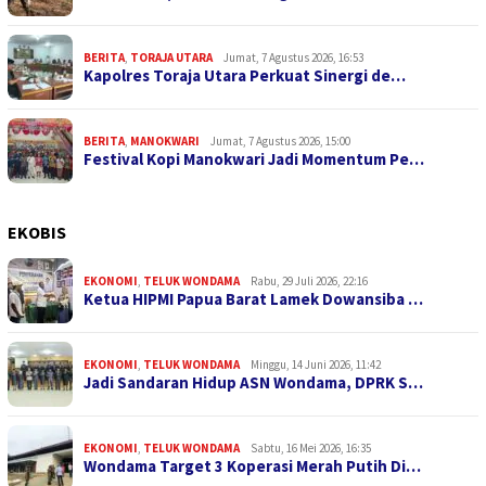
BERITA
,
TORAJA UTARA
Jumat, 7 Agustus 2026, 16:53
Kapolres Toraja Utara Perkuat Sinergi de…
BERITA
,
MANOKWARI
Jumat, 7 Agustus 2026, 15:00
Festival Kopi Manokwari Jadi Momentum Pe…
EKOBIS
EKONOMI
,
TELUK WONDAMA
Rabu, 29 Juli 2026, 22:16
Ketua HIPMI Papua Barat Lamek Dowansiba …
EKONOMI
,
TELUK WONDAMA
Minggu, 14 Juni 2026, 11:42
Jadi Sandaran Hidup ASN Wondama, DPRK S…
EKONOMI
,
TELUK WONDAMA
Sabtu, 16 Mei 2026, 16:35
Wondama Target 3 Koperasi Merah Putih Di…