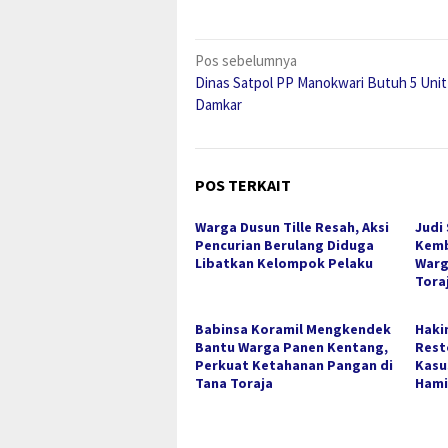
Navigasi
Pos sebelumnya
Dinas Satpol PP Manokwari Butuh 5 Unit
pos
Damkar
POS TERKAIT
Warga Dusun Tille Resah, Aksi
Judi
Pencurian Berulang Diduga
Kemb
Libatkan Kelompok Pelaku
Warg
Tora
Babinsa Koramil Mengkendek
Haki
Bantu Warga Panen Kentang,
Rest
Perkuat Ketahanan Pangan di
Kasu
Tana Toraja
Hami