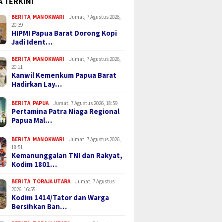
A TERKINI
BERITA
,
MANOKWARI
Jumat, 7 Agustus 2026,
20:39
HIPMI Papua Barat Dorong Kopi
Jadi Ident…
BERITA
,
MANOKWARI
Jumat, 7 Agustus 2026,
20:11
Kanwil Kemenkum Papua Barat
Hadirkan Lay…
BERITA
,
PAPUA
Jumat, 7 Agustus 2026, 18:59
Pertamina Patra Niaga Regional
Papua Mal…
BERITA
,
MANOKWARI
Jumat, 7 Agustus 2026,
18:51
Kemanunggalan TNI dan Rakyat,
Kodim 1801…
BERITA
,
TORAJA UTARA
Jumat, 7 Agustus
2026, 16:55
Kodim 1414/Tator dan Warga
Bersihkan Ban…