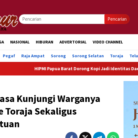
Pencarian
GA
NASIONAL
HIBURAN
ADVERTORIAL
VIDEO CHANNEL
Pegaf
Raja Ampat
Sorong
Sorong Selatan
Toraja
Tel
IPMI Papua Barat Dorong Kopi Jadi Identitas Daerah dan Lokom
asa Kunjungi Warganya
 Toraja Sekaligus
tuan