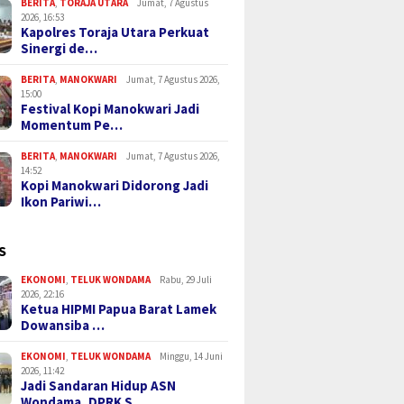
BERITA
,
TORAJA UTARA
Jumat, 7 Agustus
2026, 16:53
Kapolres Toraja Utara Perkuat
Sinergi de…
BERITA
,
MANOKWARI
Jumat, 7 Agustus 2026,
15:00
Festival Kopi Manokwari Jadi
Momentum Pe…
BERITA
,
MANOKWARI
Jumat, 7 Agustus 2026,
14:52
Kopi Manokwari Didorong Jadi
Ikon Pariwi…
S
EKONOMI
,
TELUK WONDAMA
Rabu, 29 Juli
2026, 22:16
Ketua HIPMI Papua Barat Lamek
Dowansiba …
EKONOMI
,
TELUK WONDAMA
Minggu, 14 Juni
2026, 11:42
Jadi Sandaran Hidup ASN
Wondama, DPRK S…