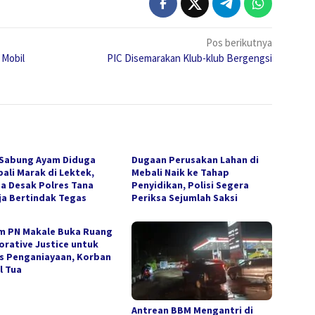
Pos berikutnya
 Mobil
PIC Disemarakan Klub-klub Bergengsi
 Sabung Ayam Diduga
Dugaan Perusakan Lahan di
ali Marak di Lektek,
Mebali Naik ke Tahap
a Desak Polres Tana
Penyidikan, Polisi Segera
ja Bertindak Tegas
Periksa Sejumlah Saksi
m PN Makale Buka Ruang
orative Justice untuk
s Penganiayaan, Korban
l Tua
Antrean BBM Mengantri di