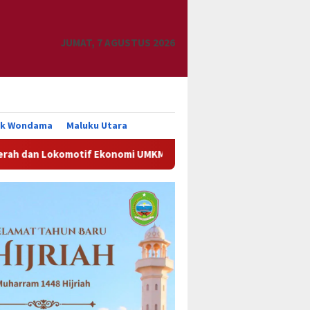
JUMAT, 7 AGUSTUS 2026
uk Wondama
Maluku Utara
otif Ekonomi UMKM
Kanwil Kemenkum Papua Barat Hadirk