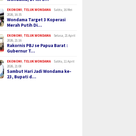
EKONOMI
,
TELUK WONDAMA
Sabtu, 16 Mei
2026, 16:35
Wondama Target 3 Koperasi
Merah Putih Di…
EKONOMI
,
TELUK WONDAMA
Selasa, 21 April
2026, 21:16
Rakornis PBJ se Papua Barat :
Gubernur T…
EKONOMI
,
TELUK WONDAMA
Sabtu, 11 April
2026, 21:08
Sambut Hari Jadi Wondama ke-
23, Bupati d…