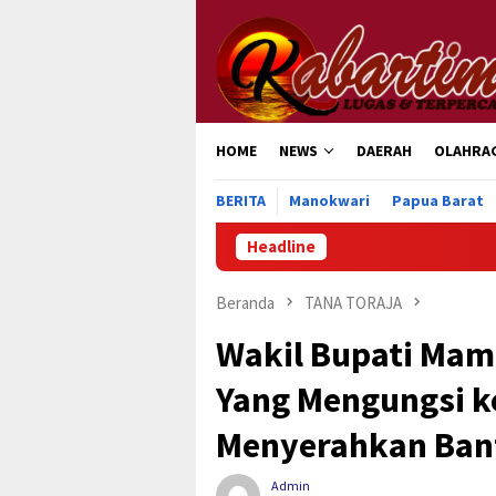
Loncat
ke
konten
HOME
NEWS
DAERAH
OLAHRA
BERITA
Manokwari
Papua Barat
Headline
H
Beranda
TANA TORAJA
Wakil Bupati Mam
Yang Mengungsi ke
Menyerahkan Ban
Admin