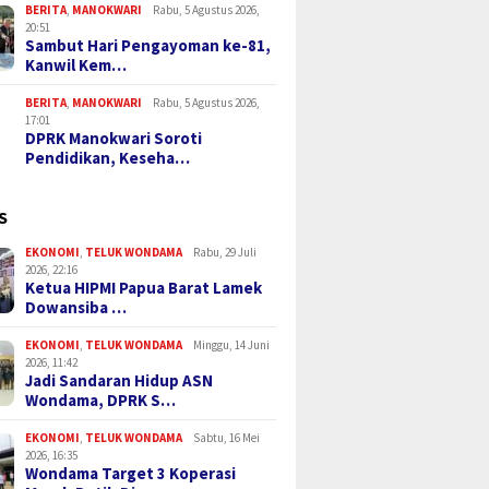
BERITA
,
MANOKWARI
Rabu, 5 Agustus 2026,
20:51
Sambut Hari Pengayoman ke-81,
Kanwil Kem…
BERITA
,
MANOKWARI
Rabu, 5 Agustus 2026,
17:01
DPRK Manokwari Soroti
Pendidikan, Keseha…
S
EKONOMI
,
TELUK WONDAMA
Rabu, 29 Juli
2026, 22:16
Ketua HIPMI Papua Barat Lamek
Dowansiba …
EKONOMI
,
TELUK WONDAMA
Minggu, 14 Juni
2026, 11:42
Jadi Sandaran Hidup ASN
Wondama, DPRK S…
EKONOMI
,
TELUK WONDAMA
Sabtu, 16 Mei
2026, 16:35
Wondama Target 3 Koperasi