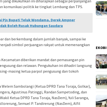
yang dikukuhkan ini diharapkan sebagai perpanjangan
 komunikasi politik ke tingkat Lembang dan TPS.
ai Pjs Bupati Teluk Wondama, Derek Ampner
Tidak Boleh Rusak Hubungan Saudara
bar dan berkembang dalam jumlah banyak, sampai ke
 menjadi simbol perjuangan rakyat untuk memenangkan
EKOBI
im Kecamatan diberikan mandat dan pemasangan pin
pengusung dan relawan. Pengukuhan ini dihadiri langsung
asing-masing ketua parpol pengusung dan tokoh
ya Welem Sambolangi (Ketua DPRD Tana Toraja, Golkar),
ngera, Agustinus Patinggi, Randan Sampetoding, dan
Wakil Ketua DPRD Tana Toraja, NasDem), Yuli Saranga,
 Allorerung, Semuel P. Tandirerung (NasDem), Alfil