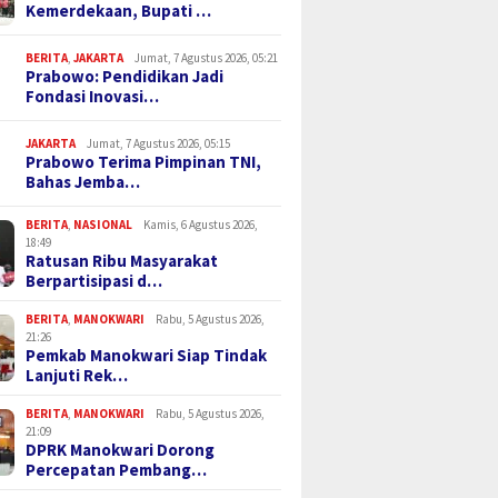
Kemerdekaan, Bupati …
BERITA
,
JAKARTA
Jumat, 7 Agustus 2026, 05:21
Prabowo: Pendidikan Jadi
Fondasi Inovasi…
JAKARTA
Jumat, 7 Agustus 2026, 05:15
Prabowo Terima Pimpinan TNI,
Bahas Jemba…
BERITA
,
NASIONAL
Kamis, 6 Agustus 2026,
18:49
Ratusan Ribu Masyarakat
Berpartisipasi d…
BERITA
,
MANOKWARI
Rabu, 5 Agustus 2026,
21:26
Pemkab Manokwari Siap Tindak
Lanjuti Rek…
BERITA
,
MANOKWARI
Rabu, 5 Agustus 2026,
21:09
DPRK Manokwari Dorong
Percepatan Pembang…