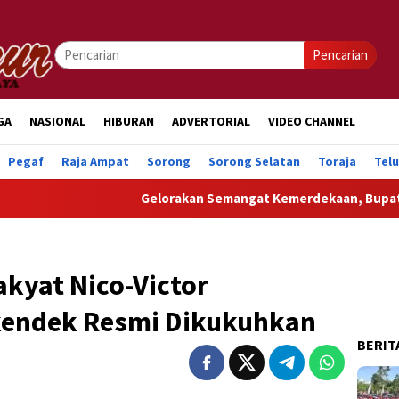
Pencarian
GA
NASIONAL
HIBURAN
ADVERTORIAL
VIDEO CHANNEL
Pegaf
Raja Ampat
Sorong
Sorong Selatan
Toraja
Tel
Gelorakan Semangat Kemerdekaan, Bupati Auri Pi
kyat Nico-Victor
endek Resmi Dikukuhkan
BERIT