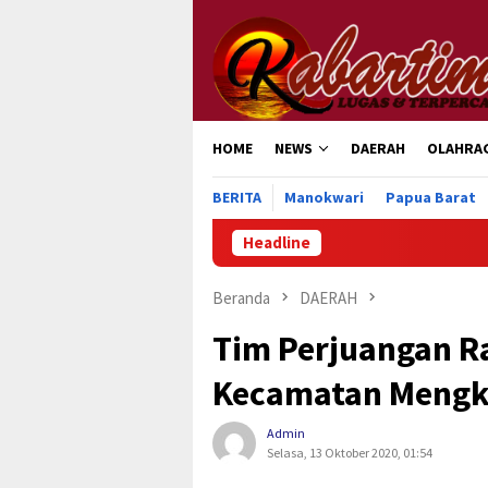
Loncat
ke
konten
HOME
NEWS
DAERAH
OLAHRA
BERITA
Manokwari
Papua Barat
Headline
Beranda
DAERAH
Tim Perjuangan Ra
Kecamatan Mengk
Admin
Selasa, 13 Oktober 2020, 01:54