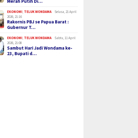
Merah Putih Di…
EKONOMI
,
TELUK WONDAMA
Selasa, 21 April
2026, 21:16
Rakornis PBJ se Papua Barat :
Gubernur T…
EKONOMI
,
TELUK WONDAMA
Sabtu, 11 April
2026, 21:08
Sambut Hari Jadi Wondama ke-
23, Bupati d…