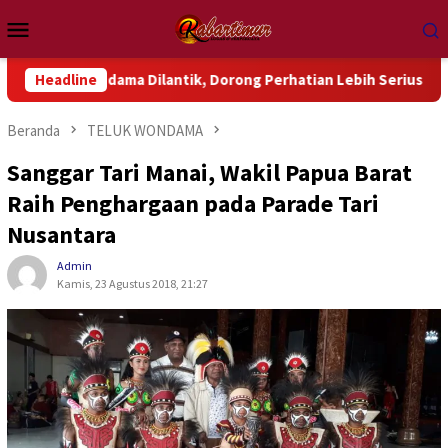
Loncat
Menu
ke
Mobile
konten
ma Dilantik, Dorong Perhatian Lebih Serius Terhadap Isu Aktua
Headline
Beranda
TELUK WONDAMA
Sanggar Tari Manai, Wakil Papua Barat
Raih Penghargaan pada Parade Tari
Nusantara
Admin
Kamis, 23 Agustus 2018, 21:27