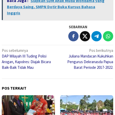
Baca Juga :
Siapkan SDM Anak Muda Wondama yang
Berdaya Saing, SMPN Dotir Buka Kursus Bahasa
Inggris
SEBARKAN
Navigasi
Pos sebelumnya
Pos berikutnya
DAP Wilayah III Tuding Polisi
Juliana Mandacan Kukuhkan
pos
Arogan, Kapolres: Diajak Bicara
Pengurus Dekranasda Papua
Baik-Baik Tidak Mau
Barat Periode 2017-2022.
POS TERKAIT