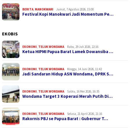
BERITA
,
MANOKWARI
Jumat, 7 Agustus 2026, 15:00
Festival Kopi Manokwari Jadi Momentum Pe…
EKOBIS
EKONOMI
,
TELUK WONDAMA
Rabu, 29 Juli 2026, 22:16
Ketua HIPMI Papua Barat Lamek Dowansiba …
EKONOMI
,
TELUK WONDAMA
Minggu, 14 Juni 2026, 11:42
Jadi Sandaran Hidup ASN Wondama, DPRK S…
EKONOMI
,
TELUK WONDAMA
Sabtu, 16 Mei 2026, 16:35
Wondama Target 3 Koperasi Merah Putih Di…
EKONOMI
,
TELUK WONDAMA
Selasa, 21 April 2026, 21:16
Rakornis PBJ se Papua Barat : Gubernur T…