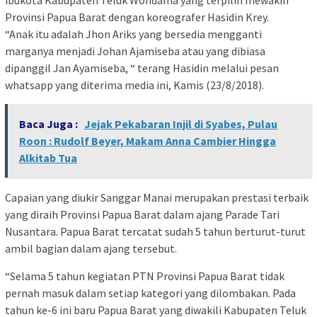
ibukota Kabupaten Teluk Wondama yang terpilih mewakili
Provinsi Papua Barat dengan koreografer Hasidin Krey.
“Anak itu adalah Jhon Ariks yang bersedia mengganti
marganya menjadi Johan Ajamiseba atau yang dibiasa
dipanggil Jan Ayamiseba, “ terang Hasidin melalui pesan
whatsapp yang diterima media ini, Kamis (23/8/2018).
Baca Juga :
Jejak Pekabaran Injil di Syabes, Pulau
Roon : Rudolf Beyer, Makam Anna Cambier Hingga
Alkitab Tua
Capaian yang diukir Sanggar Manai merupakan prestasi terbaik
yang diraih Provinsi Papua Barat dalam ajang Parade Tari
Nusantara. Papua Barat tercatat sudah 5 tahun berturut-turut
ambil bagian dalam ajang tersebut.
“Selama 5 tahun kegiatan PTN Provinsi Papua Barat tidak
pernah masuk dalam setiap kategori yang dilombakan. Pada
tahun ke-6 ini baru Papua Barat yang diwakili Kabupaten Teluk