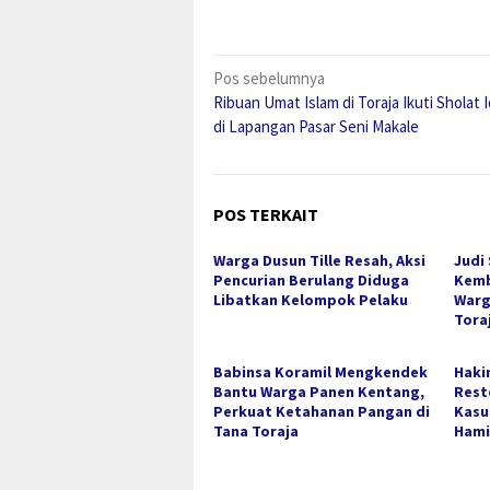
Navigasi
Pos sebelumnya
Ribuan Umat Islam di Toraja Ikuti Sholat Id
pos
di Lapangan Pasar Seni Makale
POS TERKAIT
Warga Dusun Tille Resah, Aksi
Judi
Pencurian Berulang Diduga
Kemb
Libatkan Kelompok Pelaku
Warg
Tora
Babinsa Koramil Mengkendek
Haki
Bantu Warga Panen Kentang,
Rest
Perkuat Ketahanan Pangan di
Kasu
Tana Toraja
Hami