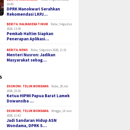
16:40
DPRK Manokwari Serahkan
Rekomendasi LKPJ…
BERITA
,
HALMAHERA TIMUR
Rabu, 5 Agustus
2026, 13:39
Pemkab Haltim Siapkan
Penerapan Aplikasi…
BERITA
,
NEWS
Rabu, 5 Agustus 2026, 11:51
Menteri Nusron: Jadikan
Masyarakat sebag…
S
EKONOMI
,
TELUK WONDAMA
Rabu, 29 Juli
2026, 22:16
Ketua HIPMI Papua Barat Lamek
Dowansiba …
EKONOMI
,
TELUK WONDAMA
Minggu, 14 Juni
2026, 11:42
Jadi Sandaran Hidup ASN
Wondama, DPRK S…