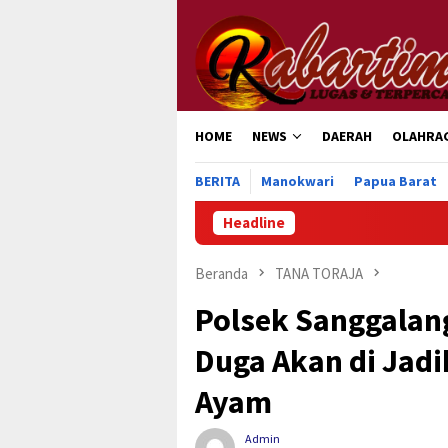
Loncat
ke
konten
HOME
NEWS
DAERAH
OLAHRA
BERITA
Manokwari
Papua Barat
Headline
Ratusan Ri
Beranda
TANA TORAJA
Polsek Sanggalang
Duga Akan di Jad
Ayam
Admin