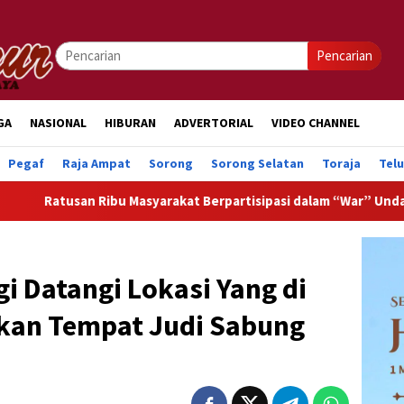
Pencarian
GA
NASIONAL
HIBURAN
ADVERTORIAL
VIDEO CHANNEL
Pegaf
Raja Ampat
Sorong
Sorong Selatan
Toraja
Tel
bu Masyarakat Berpartisipasi dalam “War” Undangan Upacara HUT
i Datangi Lokasi Yang di
ikan Tempat Judi Sabung