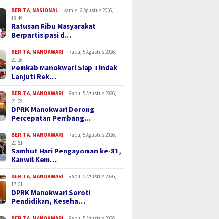
BERITA
,
NASIONAL
Kamis, 6 Agustus 2026,
18:49
Ratusan Ribu Masyarakat
Berpartisipasi d…
BERITA
,
MANOKWARI
Rabu, 5 Agustus 2026,
21:26
Pemkab Manokwari Siap Tindak
Lanjuti Rek…
BERITA
,
MANOKWARI
Rabu, 5 Agustus 2026,
21:09
DPRK Manokwari Dorong
Percepatan Pembang…
BERITA
,
MANOKWARI
Rabu, 5 Agustus 2026,
20:51
Sambut Hari Pengayoman ke-81,
Kanwil Kem…
BERITA
,
MANOKWARI
Rabu, 5 Agustus 2026,
17:01
DPRK Manokwari Soroti
Pendidikan, Keseha…
BERITA
,
MANOKWARI
Rabu, 5 Agustus 2026,