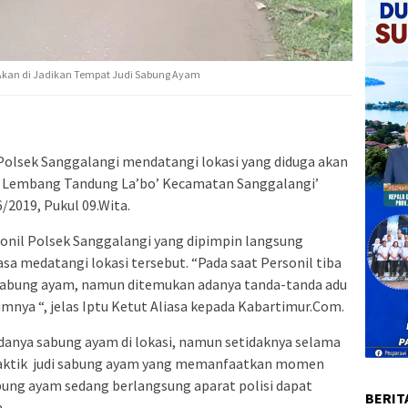
a Akan di Jadikan Tempat Judi Sabung Ayam
 Polsek Sanggalangi mendatangi lokasi yang diduga akan
di Lembang Tandung La’bo’ Kecamatan Sanggalangi’
/2019, Pukul 09.Wita.
onil Polsek Sanggalangi yang dipimpin langsung
sa medatangi lokasi tersebut. “Pada saat Personil tiba
a sabung ayam, namun ditemukan adanya tanda-tanda adu
mnya “, jelas Iptu Ketut Aliasa kepada Kabartimur.Com.
anya sabung ayam di lokasi, namun setidaknya selama
 praktik judi sabung ayam yang memanfaatkan momen
sabung ayam sedang berlangsung aparat polisi dapat
BERIT
.