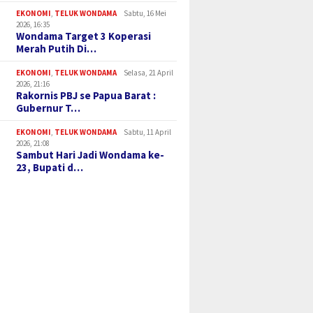
EKONOMI
,
TELUK WONDAMA
Sabtu, 16 Mei
2026, 16:35
Wondama Target 3 Koperasi
Merah Putih Di…
EKONOMI
,
TELUK WONDAMA
Selasa, 21 April
2026, 21:16
Rakornis PBJ se Papua Barat :
Gubernur T…
EKONOMI
,
TELUK WONDAMA
Sabtu, 11 April
2026, 21:08
Sambut Hari Jadi Wondama ke-
23, Bupati d…