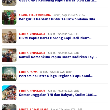
GEBER MAS Kemenag Papua Barat, ASN Linta…
AGAMA
,
TELUK WONDAMA
Jumat, 7 Agustus 2026, 21:55
Pengurus Perdana PGGP Teluk Wondama Dila…
BERITA
,
MANOKWARI
Jumat, 7 Agustus 2026, 20:39
HIPMI Papua Barat Dorong Kopi Jadi Ident…
BERITA
,
MANOKWARI
Jumat, 7 Agustus 2026, 20:11
Kanwil Kemenkum Papua Barat Hadirkan Lay…
BERITA
,
PAPUA
Jumat, 7 Agustus 2026, 18:59
Pertamina Patra Niaga Regional Papua Mal…
BERITA
,
MANOKWARI
Jumat, 7 Agustus 2026, 18:51
Kemanunggalan TNI dan Rakyat, Kodim 1801…
BERITA
,
TORAJA UTARA
Jumat, 7 Agustus 2026, 16:55