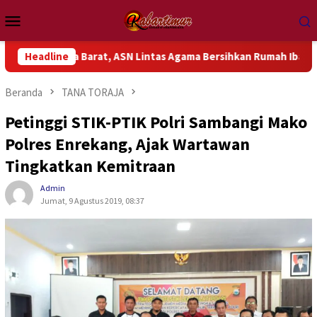
Loncat
Menu
ke
Mobile
konten
Papua Barat, ASN Lintas Agama Bersihkan Rumah Ibadah
Headline
Beranda
TANA TORAJA
Petinggi STIK-PTIK Polri Sambangi Mako
Polres Enrekang, Ajak Wartawan
Tingkatkan Kemitraan
Admin
Jumat, 9 Agustus 2019, 08:37