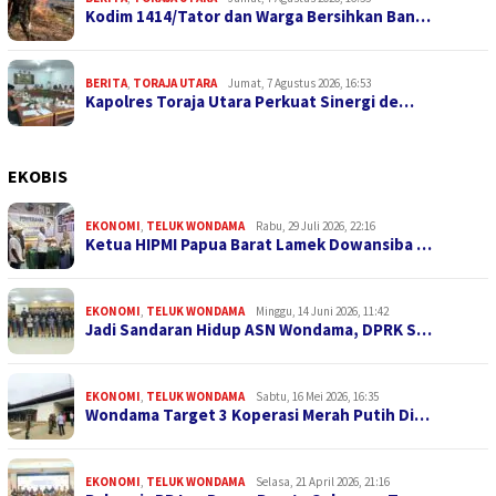
Kodim 1414/Tator dan Warga Bersihkan Ban…
BERITA
,
TORAJA UTARA
Jumat, 7 Agustus 2026, 16:53
Kapolres Toraja Utara Perkuat Sinergi de…
EKOBIS
EKONOMI
,
TELUK WONDAMA
Rabu, 29 Juli 2026, 22:16
Ketua HIPMI Papua Barat Lamek Dowansiba …
EKONOMI
,
TELUK WONDAMA
Minggu, 14 Juni 2026, 11:42
Jadi Sandaran Hidup ASN Wondama, DPRK S…
EKONOMI
,
TELUK WONDAMA
Sabtu, 16 Mei 2026, 16:35
Wondama Target 3 Koperasi Merah Putih Di…
EKONOMI
,
TELUK WONDAMA
Selasa, 21 April 2026, 21:16