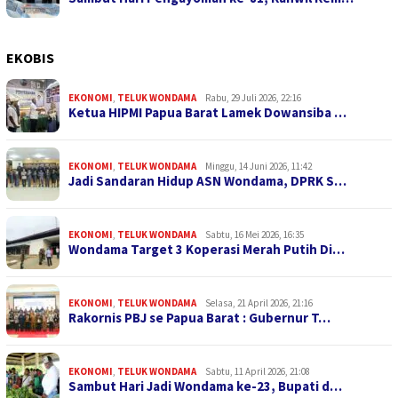
EKOBIS
EKONOMI
,
TELUK WONDAMA
Rabu, 29 Juli 2026, 22:16
Ketua HIPMI Papua Barat Lamek Dowansiba …
EKONOMI
,
TELUK WONDAMA
Minggu, 14 Juni 2026, 11:42
Jadi Sandaran Hidup ASN Wondama, DPRK S…
EKONOMI
,
TELUK WONDAMA
Sabtu, 16 Mei 2026, 16:35
Wondama Target 3 Koperasi Merah Putih Di…
EKONOMI
,
TELUK WONDAMA
Selasa, 21 April 2026, 21:16
Rakornis PBJ se Papua Barat : Gubernur T…
EKONOMI
,
TELUK WONDAMA
Sabtu, 11 April 2026, 21:08
Sambut Hari Jadi Wondama ke-23, Bupati d…