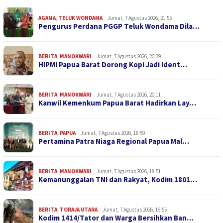
AGAMA
,
TELUK WONDAMA
Jumat, 7 Agustus 2026, 21:55
Pengurus Perdana PGGP Teluk Wondama Dila…
BERITA
,
MANOKWARI
Jumat, 7 Agustus 2026, 20:39
HIPMI Papua Barat Dorong Kopi Jadi Ident…
BERITA
,
MANOKWARI
Jumat, 7 Agustus 2026, 20:11
Kanwil Kemenkum Papua Barat Hadirkan Lay…
BERITA
,
PAPUA
Jumat, 7 Agustus 2026, 18:59
Pertamina Patra Niaga Regional Papua Mal…
BERITA
,
MANOKWARI
Jumat, 7 Agustus 2026, 18:51
Kemanunggalan TNI dan Rakyat, Kodim 1801…
BERITA
,
TORAJA UTARA
Jumat, 7 Agustus 2026, 16:55
Kodim 1414/Tator dan Warga Bersihkan Ban…