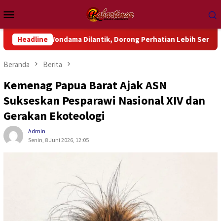
Loncat
Menu
ke
Mobile
konten
Wondama Dilantik, Dorong Perhatian Lebih Serius Terhadap Isu 
Headline
Beranda
Berita
Kemenag Papua Barat Ajak ASN
Sukseskan Pesparawi Nasional XIV dan
Gerakan Ekoteologi
Admin
Senin, 8 Juni 2026, 12:05