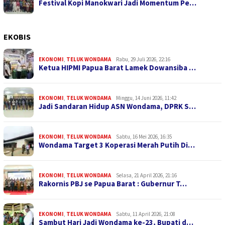
Festival Kopi Manokwari Jadi Momentum Pe…
EKOBIS
EKONOMI
,
TELUK WONDAMA
Rabu, 29 Juli 2026, 22:16
Ketua HIPMI Papua Barat Lamek Dowansiba …
EKONOMI
,
TELUK WONDAMA
Minggu, 14 Juni 2026, 11:42
Jadi Sandaran Hidup ASN Wondama, DPRK S…
EKONOMI
,
TELUK WONDAMA
Sabtu, 16 Mei 2026, 16:35
Wondama Target 3 Koperasi Merah Putih Di…
EKONOMI
,
TELUK WONDAMA
Selasa, 21 April 2026, 21:16
Rakornis PBJ se Papua Barat : Gubernur T…
EKONOMI
,
TELUK WONDAMA
Sabtu, 11 April 2026, 21:08
Sambut Hari Jadi Wondama ke-23, Bupati d…