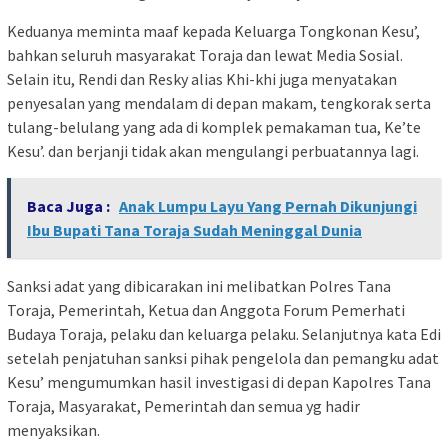
Keduanya meminta maaf kepada Keluarga Tongkonan Kesu’,
bahkan seluruh masyarakat Toraja dan lewat Media Sosial.
Selain itu, Rendi dan Resky alias Khi-khi juga menyatakan
penyesalan yang mendalam di depan makam, tengkorak serta
tulang-belulang yang ada di komplek pemakaman tua, Ke’te
Kesu’. dan berjanji tidak akan mengulangi perbuatannya lagi.
Baca Juga :
Anak Lumpu Layu Yang Pernah Dikunjungi
Ibu Bupati Tana Toraja Sudah Meninggal Dunia
Sanksi adat yang dibicarakan ini melibatkan Polres Tana
Toraja, Pemerintah, Ketua dan Anggota Forum Pemerhati
Budaya Toraja, pelaku dan keluarga pelaku. Selanjutnya kata Edi
setelah penjatuhan sanksi pihak pengelola dan pemangku adat
Kesu’ mengumumkan hasil investigasi di depan Kapolres Tana
Toraja, Masyarakat, Pemerintah dan semua yg hadir
menyaksikan.