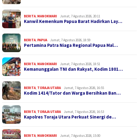
BERITA
,
MANOKWARI
Jumat, 7 Agustus 2026, 20:11
Kanwil Kemenkum Papua Barat Hadirkan Lay…
BERITA
,
PAPUA
Jumat, 7 Agustus 2026, 18:59
Pertamina Patra Niaga Regional Papua Mal…
BERITA
,
MANOKWARI
Jumat, 7 Agustus 2026, 18:51
Kemanunggalan TNI dan Rakyat, Kodim 1801…
BERITA
,
TORAJA UTARA
Jumat, 7 Agustus 2026, 16:55
Kodim 1414/Tator dan Warga Bersihkan Ban…
BERITA
,
TORAJA UTARA
Jumat, 7 Agustus 2026, 16:53
Kapolres Toraja Utara Perkuat Sinergi de…
BERITA
,
MANOKWARI
Jumat, 7 Agustus 2026, 15:00