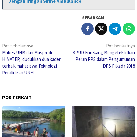
Dengan Iringan Sirine Ambulance
SEBARKAN
Navigasi
Pos sebelumnya
Pos berikutnya
Mubes UNM dan Musprodi
KPUD Enrekang Mengefektifkan
pos
HIMATEP, dudukkan dua kader
Peran PPS dalam Pengumuman
terbaik mahasiswa Teknologi
DPS Pilkada 2018
Pendidikan UNM
POS TERKAIT