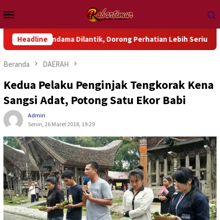
Loncat
Menu
ke
Mobile
konten
ondama Dilantik, Dorong Perhatian Lebih Serius Terhadap Isu 
Headline
Beranda
DAERAH
Kedua Pelaku Penginjak Tengkorak Kena
Sangsi Adat, Potong Satu Ekor Babi
Admin
Senin, 26 Maret 2018, 19:29