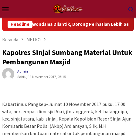
Loncat
Menu
ke
Mobile
konten
uk Wondama Dilantik, Dorong Perhatian Lebih Serius Terhadap I
Headline
Beranda
METRO
Kapolres Sinjai Sumbang Material Untuk
Pembangunan Masjid
Admin
Sabtu, 11 November 2017, 07:15
Kabartimur. Pangkep–Jumat 10 November 2017 pukul 17.00
wita, bertempat dimesjid Akri, jln. anggerek, kel. balangnipa,
kec. sinjai utara, kab. sinjai, Kepala Kepolisian Resor Sinjai Ajun
Komisaris Besar Polisi (Akbp) Ardiansyah, S.Ik, M.H
memberikan bantuan material untuk pembangunan masjid