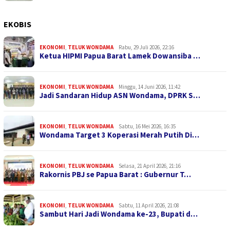
EKOBIS
EKONOMI
,
TELUK WONDAMA
Rabu, 29 Juli 2026, 22:16
Ketua HIPMI Papua Barat Lamek Dowansiba …
EKONOMI
,
TELUK WONDAMA
Minggu, 14 Juni 2026, 11:42
Jadi Sandaran Hidup ASN Wondama, DPRK S…
EKONOMI
,
TELUK WONDAMA
Sabtu, 16 Mei 2026, 16:35
Wondama Target 3 Koperasi Merah Putih Di…
EKONOMI
,
TELUK WONDAMA
Selasa, 21 April 2026, 21:16
Rakornis PBJ se Papua Barat : Gubernur T…
EKONOMI
,
TELUK WONDAMA
Sabtu, 11 April 2026, 21:08
Sambut Hari Jadi Wondama ke-23, Bupati d…