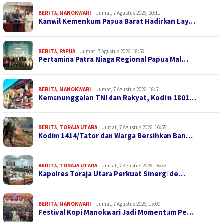
BERITA
,
MANOKWARI
Jumat, 7 Agustus 2026, 20:11
Kanwil Kemenkum Papua Barat Hadirkan Lay…
BERITA
,
PAPUA
Jumat, 7 Agustus 2026, 18:59
Pertamina Patra Niaga Regional Papua Mal…
BERITA
,
MANOKWARI
Jumat, 7 Agustus 2026, 18:51
Kemanunggalan TNI dan Rakyat, Kodim 1801…
BERITA
,
TORAJA UTARA
Jumat, 7 Agustus 2026, 16:55
Kodim 1414/Tator dan Warga Bersihkan Ban…
BERITA
,
TORAJA UTARA
Jumat, 7 Agustus 2026, 16:53
Kapolres Toraja Utara Perkuat Sinergi de…
BERITA
,
MANOKWARI
Jumat, 7 Agustus 2026, 15:00
Festival Kopi Manokwari Jadi Momentum Pe…