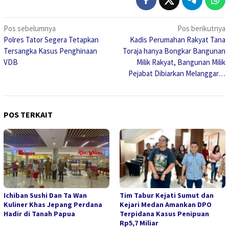
Navigasi
Pos sebelumnya
Pos berikutnya
Polres Tator Segera Tetapkan
Kadis Perumahan Rakyat Tana
pos
Tersangka Kasus Penghinaan
Toraja hanya Bongkar Bangunan
VDB
Milik Rakyat, Bangunan Milik
Pejabat Dibiarkan Melanggar…
POS TERKAIT
Ichiban Sushi Dan Ta Wan
Tim Tabur Kejati Sumut dan
Kuliner Khas Jepang Perdana
Kejari Medan Amankan DPO
Hadir di Tanah Papua
Terpidana Kasus Penipuan
Rp5,7 Miliar