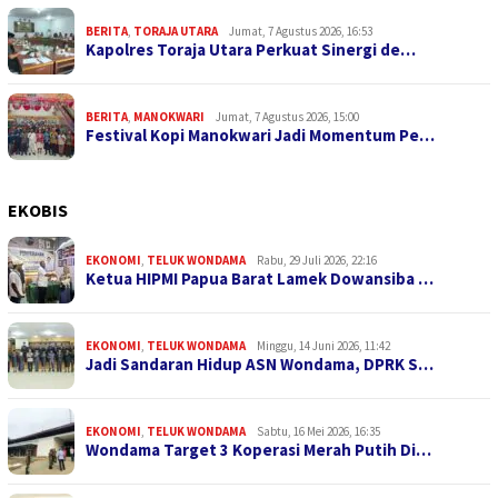
BERITA
,
TORAJA UTARA
Jumat, 7 Agustus 2026, 16:53
Kapolres Toraja Utara Perkuat Sinergi de…
BERITA
,
MANOKWARI
Jumat, 7 Agustus 2026, 15:00
Festival Kopi Manokwari Jadi Momentum Pe…
EKOBIS
EKONOMI
,
TELUK WONDAMA
Rabu, 29 Juli 2026, 22:16
Ketua HIPMI Papua Barat Lamek Dowansiba …
EKONOMI
,
TELUK WONDAMA
Minggu, 14 Juni 2026, 11:42
Jadi Sandaran Hidup ASN Wondama, DPRK S…
EKONOMI
,
TELUK WONDAMA
Sabtu, 16 Mei 2026, 16:35
Wondama Target 3 Koperasi Merah Putih Di…