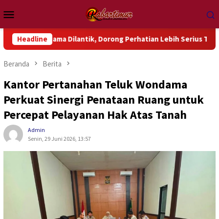
Loncat
Menu
ke
Mobile
konten
dama Dilantik, Dorong Perhatian Lebih Serius Terhadap Isu Akt
Headline
Beranda
Berita
Kantor Pertanahan Teluk Wondama
Perkuat Sinergi Penataan Ruang untuk
Percepat Pelayanan Hak Atas Tanah
Admin
Senin, 29 Juni 2026, 13:57