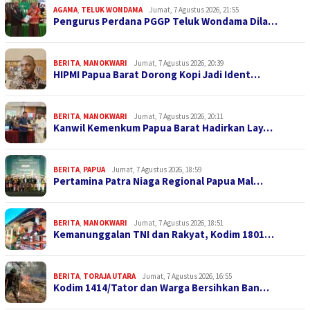
AGAMA
,
TELUK WONDAMA
Jumat, 7 Agustus 2026, 21:55
Pengurus Perdana PGGP Teluk Wondama Dila…
BERITA
,
MANOKWARI
Jumat, 7 Agustus 2026, 20:39
HIPMI Papua Barat Dorong Kopi Jadi Ident…
BERITA
,
MANOKWARI
Jumat, 7 Agustus 2026, 20:11
Kanwil Kemenkum Papua Barat Hadirkan Lay…
BERITA
,
PAPUA
Jumat, 7 Agustus 2026, 18:59
Pertamina Patra Niaga Regional Papua Mal…
BERITA
,
MANOKWARI
Jumat, 7 Agustus 2026, 18:51
Kemanunggalan TNI dan Rakyat, Kodim 1801…
BERITA
,
TORAJA UTARA
Jumat, 7 Agustus 2026, 16:55
Kodim 1414/Tator dan Warga Bersihkan Ban…