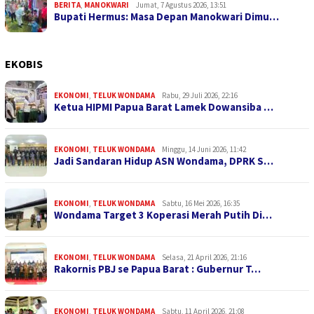
BERITA
,
MANOKWARI
Jumat, 7 Agustus 2026, 13:51
Bupati Hermus: Masa Depan Manokwari Dimu…
EKOBIS
EKONOMI
,
TELUK WONDAMA
Rabu, 29 Juli 2026, 22:16
Ketua HIPMI Papua Barat Lamek Dowansiba …
EKONOMI
,
TELUK WONDAMA
Minggu, 14 Juni 2026, 11:42
Jadi Sandaran Hidup ASN Wondama, DPRK S…
EKONOMI
,
TELUK WONDAMA
Sabtu, 16 Mei 2026, 16:35
Wondama Target 3 Koperasi Merah Putih Di…
EKONOMI
,
TELUK WONDAMA
Selasa, 21 April 2026, 21:16
Rakornis PBJ se Papua Barat : Gubernur T…
EKONOMI
,
TELUK WONDAMA
Sabtu, 11 April 2026, 21:08