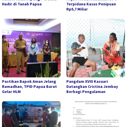
Hadir di Tanah Papua
Terpidana Kasus Penipuan
Rp5,7 Miliar
Pastikan Bapok Aman Jelang
Pangdam XVIII Kasuari
Ramadhan, TPID Papua Barat
Datangkan Cristina Jembay
Gelar HLM
Berbagi Pengalaman