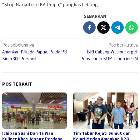
“Stop Narkotika IKA Unipa,” pungkas Lebang.
SEBARKAN
Navigasi
Pos sebelumnya
Pos berikutnya
Amankan Pilkada Papua, Polda PB
BRI Cabang Wasior Target
pos
Kirim 300 Personil
Penyaluran KUR Tahun ini 9 M
POS TERKAIT
Ichiban Sushi Dan Ta Wan
Tim Tabur Kejati Sumut dan
Kuliner Khas Jepang Perdana
Kejari Medan Amankan DPO