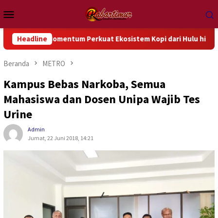
Loncat
Menu
ke
Mobile
konten
 Momentum Perkuat Ekosistem Kopi dari Hulu hingga Hilir
Headline
Beranda
METRO
Kampus Bebas Narkoba, Semua
Mahasiswa dan Dosen Unipa Wajib Tes
Urine
Admin
Jumat, 22 Juni 2018, 14:21