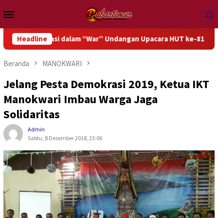
Loncat
Menu
ke
Mobile
konten
sipasi dalam “War” Undangan Upacara HUT ke-81 Kemerdekaan RI
Headline
Beranda
MANOKWARI
Jelang Pesta Demokrasi 2019, Ketua IKT
Manokwari Imbau Warga Jaga
Solidaritas
Admin
Sabtu, 8 Desember 2018, 23:06