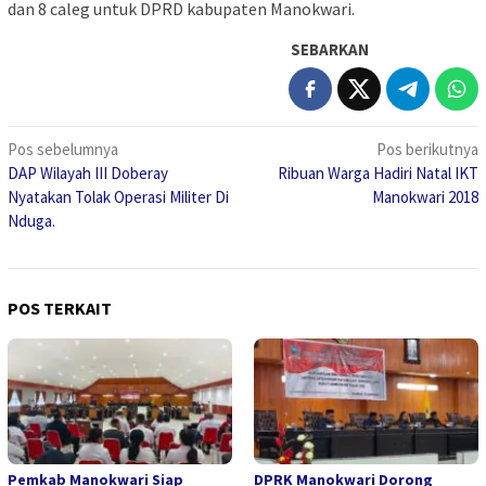
dan 8 caleg untuk DPRD kabupaten Manokwari.
SEBARKAN
Navigasi
Pos sebelumnya
Pos berikutnya
DAP Wilayah III Doberay
Ribuan Warga Hadiri Natal IKT
pos
Nyatakan Tolak Operasi Militer Di
Manokwari 2018
Nduga.
POS TERKAIT
Pemkab Manokwari Siap
DPRK Manokwari Dorong