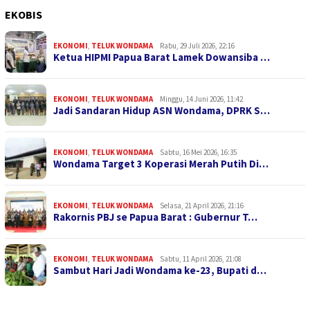
EKOBIS
EKONOMI
,
TELUK WONDAMA
Rabu, 29 Juli 2026, 22:16
Ketua HIPMI Papua Barat Lamek Dowansiba …
EKONOMI
,
TELUK WONDAMA
Minggu, 14 Juni 2026, 11:42
Jadi Sandaran Hidup ASN Wondama, DPRK S…
EKONOMI
,
TELUK WONDAMA
Sabtu, 16 Mei 2026, 16:35
Wondama Target 3 Koperasi Merah Putih Di…
EKONOMI
,
TELUK WONDAMA
Selasa, 21 April 2026, 21:16
Rakornis PBJ se Papua Barat : Gubernur T…
EKONOMI
,
TELUK WONDAMA
Sabtu, 11 April 2026, 21:08
Sambut Hari Jadi Wondama ke-23, Bupati d…