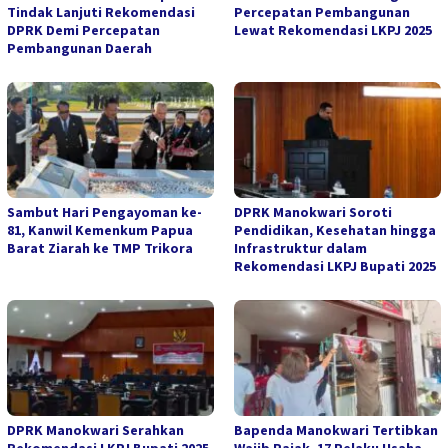
Tindak Lanjuti Rekomendasi
Percepatan Pembangunan
DPRK Demi Percepatan
Lewat Rekomendasi LKPJ 2025
Pembangunan Daerah
Sambut Hari Pengayoman ke-
DPRK Manokwari Soroti
81, Kanwil Kemenkum Papua
Pendidikan, Kesehatan hingga
Barat Ziarah ke TMP Trikora
Infrastruktur dalam
Rekomendasi LKPJ Bupati 2025
DPRK Manokwari Serahkan
Bapenda Manokwari Tertibkan
Rekomendasi LKPJ Bupati 2025,
Wajib Pajak, 17 Pelaku Usaha