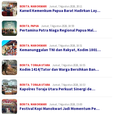
BERITA
,
MANOKWARI
Jumat, 7 Agustus 2026, 20:11
Kanwil Kemenkum Papua Barat Hadirkan Lay…
BERITA
,
PAPUA
Jumat, 7 Agustus 2026, 18:59
Pertamina Patra Niaga Regional Papua Mal…
BERITA
,
MANOKWARI
Jumat, 7 Agustus 2026, 18:51
Kemanunggalan TNI dan Rakyat, Kodim 1801…
BERITA
,
TORAJA UTARA
Jumat, 7 Agustus 2026, 16:55
Kodim 1414/Tator dan Warga Bersihkan Ban…
BERITA
,
TORAJA UTARA
Jumat, 7 Agustus 2026, 16:53
Kapolres Toraja Utara Perkuat Sinergi de…
BERITA
,
MANOKWARI
Jumat, 7 Agustus 2026, 15:00
Festival Kopi Manokwari Jadi Momentum Pe…