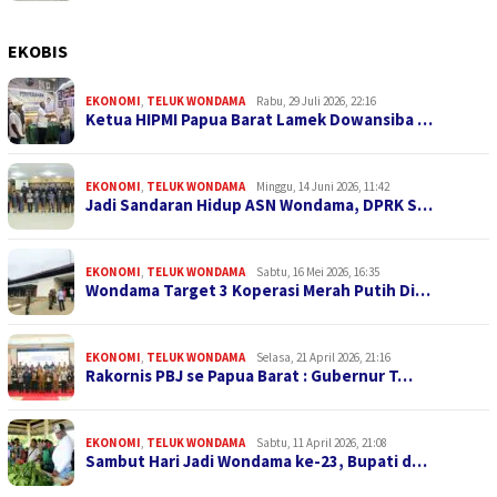
EKOBIS
EKONOMI
,
TELUK WONDAMA
Rabu, 29 Juli 2026, 22:16
Ketua HIPMI Papua Barat Lamek Dowansiba …
EKONOMI
,
TELUK WONDAMA
Minggu, 14 Juni 2026, 11:42
Jadi Sandaran Hidup ASN Wondama, DPRK S…
EKONOMI
,
TELUK WONDAMA
Sabtu, 16 Mei 2026, 16:35
Wondama Target 3 Koperasi Merah Putih Di…
EKONOMI
,
TELUK WONDAMA
Selasa, 21 April 2026, 21:16
Rakornis PBJ se Papua Barat : Gubernur T…
EKONOMI
,
TELUK WONDAMA
Sabtu, 11 April 2026, 21:08
Sambut Hari Jadi Wondama ke-23, Bupati d…