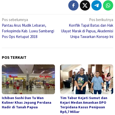
Navigasi
Pos sebelumnya
Pos berikutnya
Pantau Arus Mudik Lebaran,
Konflik Tapal Batas dan Hak
pos
Forkopimda Kab. Luwu Sambangi
Ulayat Marak di Papua, Akademisi
Pos Ops Ketupat 2018
Unipa Tawarkan Konsep Ini
POS TERKAIT
Ichiban Sushi Dan Ta Wan
Tim Tabur Kejati Sumut dan
Kuliner Khas Jepang Perdana
Kejari Medan Amankan DPO
Hadir di Tanah Papua
Terpidana Kasus Penipuan
Rp5,7 Miliar