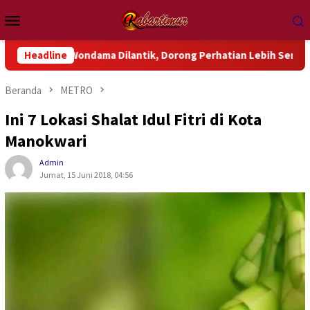
Loncat
Menu
ke
Mobile
konten
 Wondama Dilantik, Dorong Perhatian Lebih Serius Terhadap Isu
Headline
Beranda
METRO
Ini 7 Lokasi Shalat Idul Fitri di Kota
Manokwari
Admin
Jumat, 15 Juni 2018, 04:56