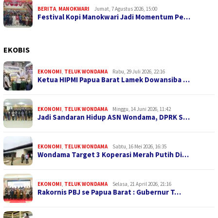
BERITA
,
MANOKWARI
Jumat, 7 Agustus 2026, 15:00
Festival Kopi Manokwari Jadi Momentum Pe…
EKOBIS
EKONOMI
,
TELUK WONDAMA
Rabu, 29 Juli 2026, 22:16
Ketua HIPMI Papua Barat Lamek Dowansiba …
EKONOMI
,
TELUK WONDAMA
Minggu, 14 Juni 2026, 11:42
Jadi Sandaran Hidup ASN Wondama, DPRK S…
EKONOMI
,
TELUK WONDAMA
Sabtu, 16 Mei 2026, 16:35
Wondama Target 3 Koperasi Merah Putih Di…
EKONOMI
,
TELUK WONDAMA
Selasa, 21 April 2026, 21:16
Rakornis PBJ se Papua Barat : Gubernur T…