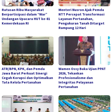
Ratusan Ribu Masyarakat
Menteri Nusron Ajak Pemda
Berpartisipasi dalam “War”
NTT Percepat Transformasi
Undangan Upacara HUT ke-81
Layanan Pertanahan,
Kemerdekaan RI
Pengukuran Tanah Ditarget
Rampung 12 Hari
ATR/BPN, KPK, dan Pemda
Wamen Ossy Buka Ujian PPAT
Jawa Barat Perkuat Sinergi
2026, Tekankan
Cegah Korupsi dan Optimalkan
Profesionalisme dan
Tata Kelola Pertanahan
Integritas Pelayanan
Pertanahan