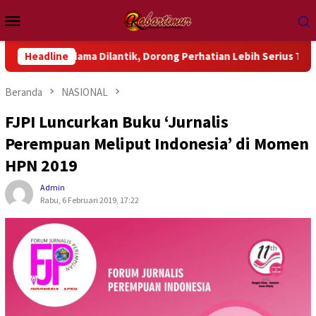
Loncat
Menu
ke
Mobile
konten
dama Dilantik, Dorong Perhatian Lebih Serius Terhadap Isu Akt
Headline
Beranda
NASIONAL
FJPI Luncurkan Buku ‘Jurnalis
Perempuan Meliput Indonesia’ di Momen
HPN 2019
Admin
Rabu, 6 Februari 2019, 17:22