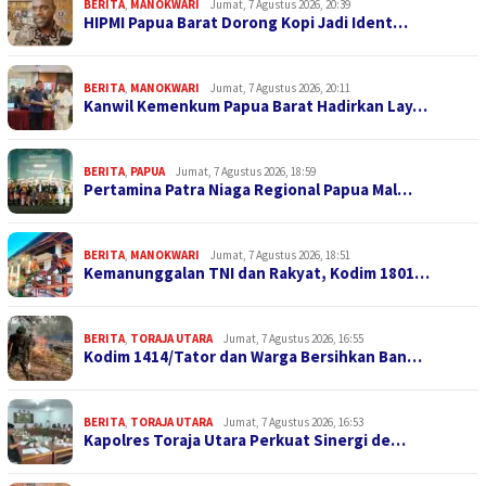
BERITA
,
MANOKWARI
Jumat, 7 Agustus 2026, 20:39
HIPMI Papua Barat Dorong Kopi Jadi Ident…
BERITA
,
MANOKWARI
Jumat, 7 Agustus 2026, 20:11
Kanwil Kemenkum Papua Barat Hadirkan Lay…
BERITA
,
PAPUA
Jumat, 7 Agustus 2026, 18:59
Pertamina Patra Niaga Regional Papua Mal…
BERITA
,
MANOKWARI
Jumat, 7 Agustus 2026, 18:51
Kemanunggalan TNI dan Rakyat, Kodim 1801…
BERITA
,
TORAJA UTARA
Jumat, 7 Agustus 2026, 16:55
Kodim 1414/Tator dan Warga Bersihkan Ban…
BERITA
,
TORAJA UTARA
Jumat, 7 Agustus 2026, 16:53
Kapolres Toraja Utara Perkuat Sinergi de…