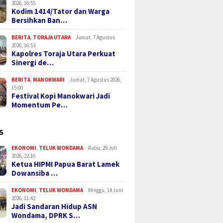
2026, 16:55
Kodim 1414/Tator dan Warga
Bersihkan Ban…
BERITA
,
TORAJA UTARA
Jumat, 7 Agustus
2026, 16:53
Kapolres Toraja Utara Perkuat
Sinergi de…
BERITA
,
MANOKWARI
Jumat, 7 Agustus 2026,
15:00
Festival Kopi Manokwari Jadi
Momentum Pe…
S
EKONOMI
,
TELUK WONDAMA
Rabu, 29 Juli
2026, 22:16
Ketua HIPMI Papua Barat Lamek
Dowansiba …
EKONOMI
,
TELUK WONDAMA
Minggu, 14 Juni
2026, 11:42
Jadi Sandaran Hidup ASN
Wondama, DPRK S…