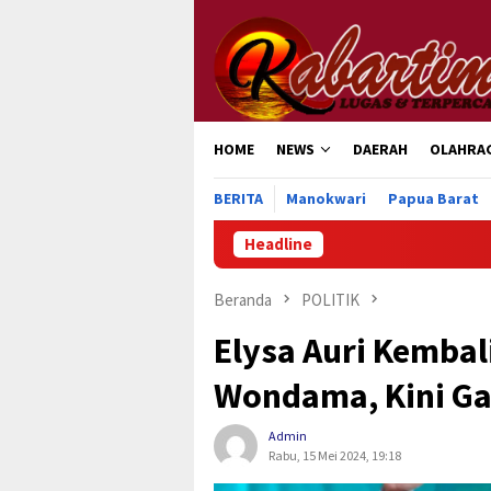
Loncat
ke
konten
HOME
NEWS
DAERAH
OLAHRA
BERITA
Manokwari
Papua Barat
Headline
Pengu
Beranda
POLITIK
Elysa Auri Kembal
Wondama, Kini Ga
Admin
Rabu, 15 Mei 2024, 19:18