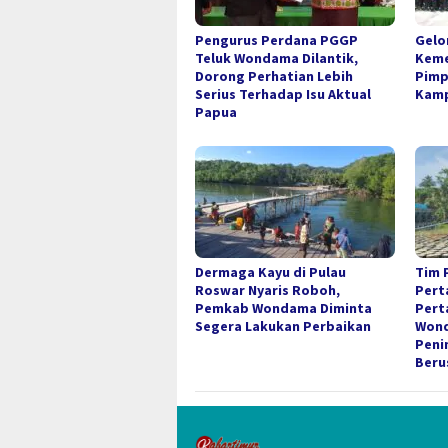
Pengurus Perdana PGGP
Gelo
Teluk Wondama Dilantik,
Keme
Dorong Perhatian Lebih
Pimp
Serius Terhadap Isu Aktual
Kamp
Papua
Dermaga Kayu di Pulau
Tim 
Roswar Nyaris Roboh,
Pert
Pemkab Wondama Diminta
Pert
Segera Lakukan Perbaikan
Wond
Peni
Beru