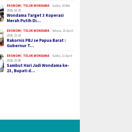
EKONOMI
,
TELUK WONDAMA
Sabtu, 16 Mei
2026, 16:35
Wondama Target 3 Koperasi
Merah Putih Di…
EKONOMI
,
TELUK WONDAMA
Selasa, 21 April
2026, 21:16
Rakornis PBJ se Papua Barat :
Gubernur T…
EKONOMI
,
TELUK WONDAMA
Sabtu, 11 April
2026, 21:08
Sambut Hari Jadi Wondama ke-
23, Bupati d…