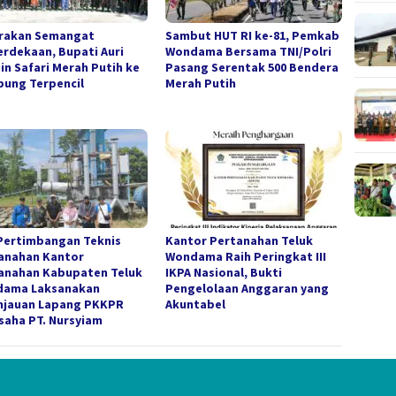
rakan Semangat
Sambut HUT RI ke-81, Pemkab
rdekaan, Bupati Auri
Wondama Bersama TNI/Polri
in Safari Merah Putih ke
Pasang Serentak 500 Bendera
ung Terpencil
Merah Putih
Pertimbangan Teknis
Kantor Pertanahan Teluk
anahan Kantor
Wondama Raih Peringkat III
anahan Kabupaten Teluk
IKPA Nasional, Bukti
ama Laksanakan
Pengelolaan Anggaran yang
njauan Lapang PKKPR
Akuntabel
saha PT. Nursyiam