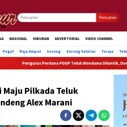
Pencarian
GA
NASIONAL
HIBURAN
ADVERTORIAL
VIDEO CHANNEL
Pegaf
Raja Ampat
Sorong
Sorong Selatan
Toraja
Tel
rus Perdana PGGP Teluk Wondama Dilantik, Dorong Perhatian Leb
i Maju Pilkada Teluk
ndeng Alex Marani