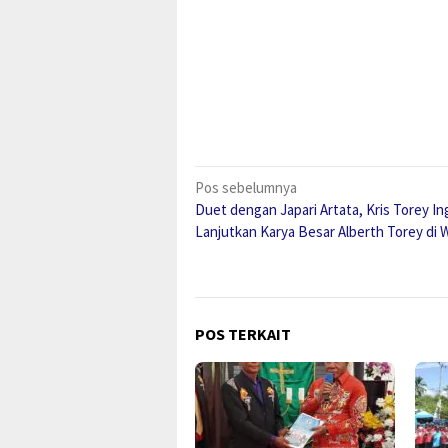
Navigasi
Pos sebelumnya
Duet dengan Japari Artata, Kris Torey In
pos
Lanjutkan Karya Besar Alberth Torey di
POS TERKAIT