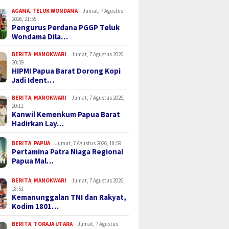
AGAMA
,
TELUK WONDAMA
Jumat, 7 Agustus
2026, 21:55
Pengurus Perdana PGGP Teluk
Wondama Dila…
BERITA
,
MANOKWARI
Jumat, 7 Agustus 2026,
20:39
HIPMI Papua Barat Dorong Kopi
Jadi Ident…
BERITA
,
MANOKWARI
Jumat, 7 Agustus 2026,
20:11
Kanwil Kemenkum Papua Barat
Hadirkan Lay…
BERITA
,
PAPUA
Jumat, 7 Agustus 2026, 18:59
Pertamina Patra Niaga Regional
Papua Mal…
BERITA
,
MANOKWARI
Jumat, 7 Agustus 2026,
18:51
Kemanunggalan TNI dan Rakyat,
Kodim 1801…
BERITA
,
TORAJA UTARA
Jumat, 7 Agustus