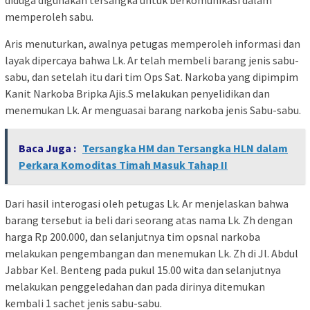
diduga digunakan tersangka untuk berkomunikasi dalam
memperoleh sabu.
Aris menuturkan, awalnya petugas memperoleh informasi dan
layak dipercaya bahwa Lk. Ar telah membeli barang jenis sabu-
sabu, dan setelah itu dari tim Ops Sat. Narkoba yang dipimpim
Kanit Narkoba Bripka Ajis.S melakukan penyelidikan dan
menemukan Lk. Ar menguasai barang narkoba jenis Sabu-sabu.
Baca Juga :
Tersangka HM dan Tersangka HLN dalam
Perkara Komoditas Timah Masuk Tahap II
Dari hasil interogasi oleh petugas Lk. Ar menjelaskan bahwa
barang tersebut ia beli dari seorang atas nama Lk. Zh dengan
harga Rp 200.000, dan selanjutnya tim opsnal narkoba
melakukan pengembangan dan menemukan Lk. Zh di Jl. Abdul
Jabbar Kel. Benteng pada pukul 15.00 wita dan selanjutnya
melakukan penggeledahan dan pada dirinya ditemukan
kembali 1 sachet jenis sabu-sabu.