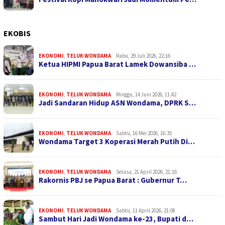
EKOBIS
EKONOMI
,
TELUK WONDAMA
Rabu, 29 Juli 2026, 22:16
Ketua HIPMI Papua Barat Lamek Dowansiba …
EKONOMI
,
TELUK WONDAMA
Minggu, 14 Juni 2026, 11:42
Jadi Sandaran Hidup ASN Wondama, DPRK S…
EKONOMI
,
TELUK WONDAMA
Sabtu, 16 Mei 2026, 16:35
Wondama Target 3 Koperasi Merah Putih Di…
EKONOMI
,
TELUK WONDAMA
Selasa, 21 April 2026, 21:16
Rakornis PBJ se Papua Barat : Gubernur T…
EKONOMI
,
TELUK WONDAMA
Sabtu, 11 April 2026, 21:08
Sambut Hari Jadi Wondama ke-23, Bupati d…