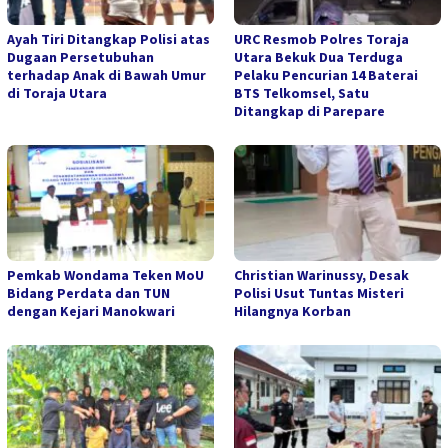
Ayah Tiri Ditangkap Polisi atas
URC Resmob Polres Toraja
Dugaan Persetubuhan
Utara Bekuk Dua Terduga
terhadap Anak di Bawah Umur
Pelaku Pencurian 14 Baterai
di Toraja Utara
BTS Telkomsel, Satu
Ditangkap di Parepare
Pemkab Wondama Teken MoU
Christian Warinussy, Desak
Bidang Perdata dan TUN
Polisi Usut Tuntas Misteri
dengan Kejari Manokwari
Hilangnya Korban