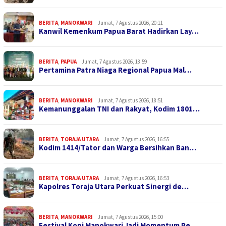
BERITA
,
MANOKWARI
Jumat, 7 Agustus 2026, 20:11
Kanwil Kemenkum Papua Barat Hadirkan Lay…
BERITA
,
PAPUA
Jumat, 7 Agustus 2026, 18:59
Pertamina Patra Niaga Regional Papua Mal…
BERITA
,
MANOKWARI
Jumat, 7 Agustus 2026, 18:51
Kemanunggalan TNI dan Rakyat, Kodim 1801…
BERITA
,
TORAJA UTARA
Jumat, 7 Agustus 2026, 16:55
Kodim 1414/Tator dan Warga Bersihkan Ban…
BERITA
,
TORAJA UTARA
Jumat, 7 Agustus 2026, 16:53
Kapolres Toraja Utara Perkuat Sinergi de…
BERITA
,
MANOKWARI
Jumat, 7 Agustus 2026, 15:00
Festival Kopi Manokwari Jadi Momentum Pe…