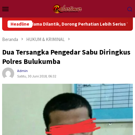
Loncat
Menu
ke
Mobile
konten
ama Dilantik, Dorong Perhatian Lebih Serius Terhadap Isu Aktu
Headline
Beranda
HUKUM & KRIMINAL
Dua Tersangka Pengedar Sabu Diringkus
Polres Bulukumba
Admin
Sabtu, 30 Juni 2018, 06:32