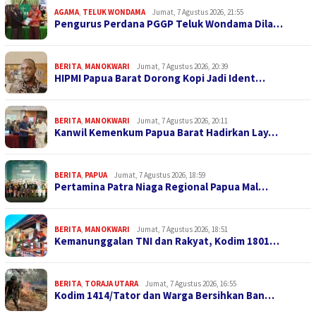
AGAMA
,
TELUK WONDAMA
Jumat, 7 Agustus 2026, 21:55
Pengurus Perdana PGGP Teluk Wondama Dila…
BERITA
,
MANOKWARI
Jumat, 7 Agustus 2026, 20:39
HIPMI Papua Barat Dorong Kopi Jadi Ident…
BERITA
,
MANOKWARI
Jumat, 7 Agustus 2026, 20:11
Kanwil Kemenkum Papua Barat Hadirkan Lay…
BERITA
,
PAPUA
Jumat, 7 Agustus 2026, 18:59
Pertamina Patra Niaga Regional Papua Mal…
BERITA
,
MANOKWARI
Jumat, 7 Agustus 2026, 18:51
Kemanunggalan TNI dan Rakyat, Kodim 1801…
BERITA
,
TORAJA UTARA
Jumat, 7 Agustus 2026, 16:55
Kodim 1414/Tator dan Warga Bersihkan Ban…