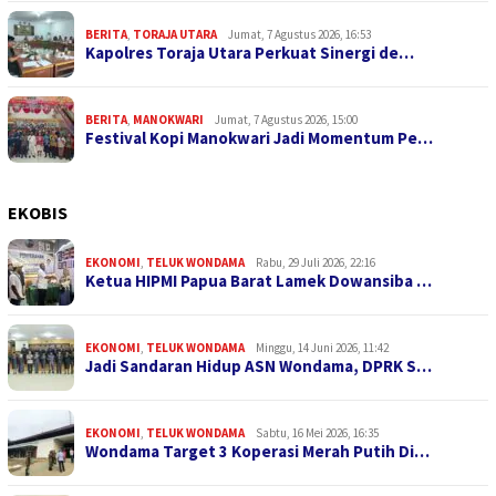
BERITA
,
TORAJA UTARA
Jumat, 7 Agustus 2026, 16:53
Kapolres Toraja Utara Perkuat Sinergi de…
BERITA
,
MANOKWARI
Jumat, 7 Agustus 2026, 15:00
Festival Kopi Manokwari Jadi Momentum Pe…
EKOBIS
EKONOMI
,
TELUK WONDAMA
Rabu, 29 Juli 2026, 22:16
Ketua HIPMI Papua Barat Lamek Dowansiba …
EKONOMI
,
TELUK WONDAMA
Minggu, 14 Juni 2026, 11:42
Jadi Sandaran Hidup ASN Wondama, DPRK S…
EKONOMI
,
TELUK WONDAMA
Sabtu, 16 Mei 2026, 16:35
Wondama Target 3 Koperasi Merah Putih Di…