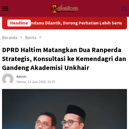
Loncat
Menu
ke
Mobile
konten
ondama Dilantik, Dorong Perhatian Lebih Serius Terhadap Isu A
Headline
Beranda
Berita
DPRD Haltim Matangkan Dua Ranperda
Strategis, Konsultasi ke Kemendagri dan
Gandeng Akademisi Unkhair
Admin
Selasa, 23 Juni 2026, 15:35