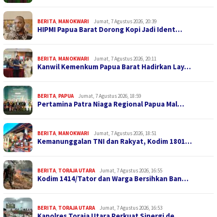
BERITA
,
MANOKWARI
Jumat, 7 Agustus 2026, 20:39
HIPMI Papua Barat Dorong Kopi Jadi Ident…
BERITA
,
MANOKWARI
Jumat, 7 Agustus 2026, 20:11
Kanwil Kemenkum Papua Barat Hadirkan Lay…
BERITA
,
PAPUA
Jumat, 7 Agustus 2026, 18:59
Pertamina Patra Niaga Regional Papua Mal…
BERITA
,
MANOKWARI
Jumat, 7 Agustus 2026, 18:51
Kemanunggalan TNI dan Rakyat, Kodim 1801…
BERITA
,
TORAJA UTARA
Jumat, 7 Agustus 2026, 16:55
Kodim 1414/Tator dan Warga Bersihkan Ban…
BERITA
,
TORAJA UTARA
Jumat, 7 Agustus 2026, 16:53
Kapolres Toraja Utara Perkuat Sinergi de…