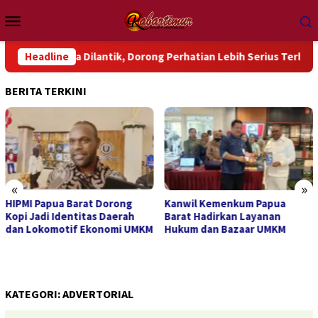
Loncat
Menu
ke
Mobile
konten
dama Dilantik, Dorong Perhatian Lebih Serius Terhadap Isu Akt
Headline
BERITA TERKINI
«
»
HIPMI Papua Barat Dorong
Kanwil Kemenkum Papua
Kopi Jadi Identitas Daerah
Barat Hadirkan Layanan
dan Lokomotif Ekonomi UMKM
Hukum dan Bazaar UMKM
KATEGORI:
ADVERTORIAL