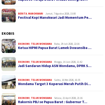
BERITA
,
MANOKWARI
Jumat, 7 Agustus 2026, 15:00
Festival Kopi Manokwari Jadi Momentum Pe…
EKOBIS
EKONOMI
,
TELUK WONDAMA
Rabu, 29 Juli 2026, 22:16
Ketua HIPMI Papua Barat Lamek Dowansiba …
EKONOMI
,
TELUK WONDAMA
Minggu, 14 Juni 2026, 11:42
Jadi Sandaran Hidup ASN Wondama, DPRK S…
EKONOMI
,
TELUK WONDAMA
Sabtu, 16 Mei 2026, 16:35
Wondama Target 3 Koperasi Merah Putih Di…
EKONOMI
,
TELUK WONDAMA
Selasa, 21 April 2026, 21:16
Rakornis PBJ se Papua Barat : Gubernur T…