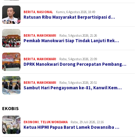
BERITA
,
NASIONAL
Kamis, 6 Agustus 2026, 18:49
Ratusan Ribu Masyarakat Berpartisipasi d…
BERITA
,
MANOKWARI
Rabu, 5 Agustus 2026, 21:26
Pemkab Manokwari Siap Tindak Lanjuti Rek…
BERITA
,
MANOKWARI
Rabu, 5 Agustus 2026, 21:09
DPRK Manokwari Dorong Percepatan Pembang…
BERITA
,
MANOKWARI
Rabu, 5 Agustus 2026, 20:51
Sambut Hari Pengayoman ke-81, Kanwil Kem…
EKOBIS
EKONOMI
,
TELUK WONDAMA
Rabu, 29 Juli 2026, 22:16
Ketua HIPMI Papua Barat Lamek Dowansiba …