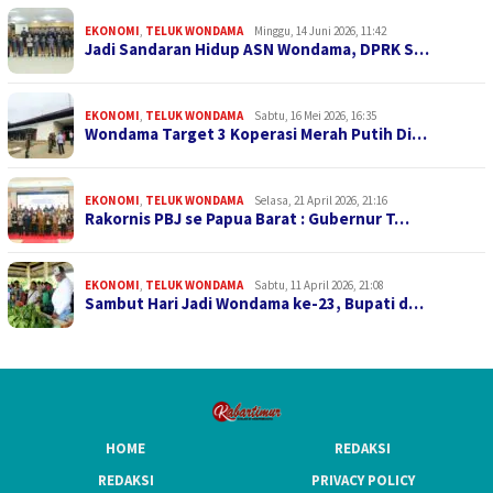
EKONOMI
,
TELUK WONDAMA
Minggu, 14 Juni 2026, 11:42
Jadi Sandaran Hidup ASN Wondama, DPRK S…
EKONOMI
,
TELUK WONDAMA
Sabtu, 16 Mei 2026, 16:35
Wondama Target 3 Koperasi Merah Putih Di…
EKONOMI
,
TELUK WONDAMA
Selasa, 21 April 2026, 21:16
Rakornis PBJ se Papua Barat : Gubernur T…
EKONOMI
,
TELUK WONDAMA
Sabtu, 11 April 2026, 21:08
Sambut Hari Jadi Wondama ke-23, Bupati d…
HOME
REDAKSI
REDAKSI
PRIVACY POLICY