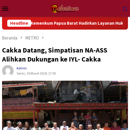
Loncat
Menu
ke
Mobile
konten
il Kemenkum Papua Barat Hadirkan Layanan Hukum Gratis dan Ba
Headline
Beranda
METRO
Cakka Datang, Simpatisan NA-ASS
Alihkan Dukungan ke IYL- Cakka
Admin
Senin, 19 Maret 2018, 17:05