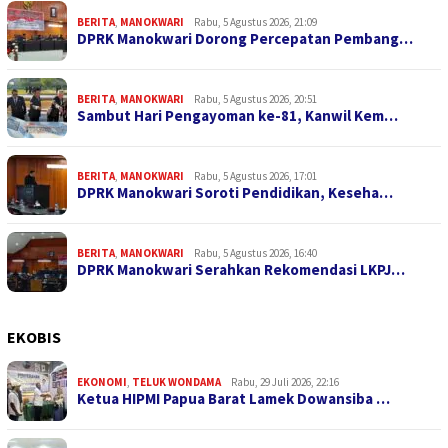
BERITA
,
MANOKWARI
Rabu, 5 Agustus 2026, 21:09
DPRK Manokwari Dorong Percepatan Pembang…
BERITA
,
MANOKWARI
Rabu, 5 Agustus 2026, 20:51
Sambut Hari Pengayoman ke-81, Kanwil Kem…
BERITA
,
MANOKWARI
Rabu, 5 Agustus 2026, 17:01
DPRK Manokwari Soroti Pendidikan, Keseha…
BERITA
,
MANOKWARI
Rabu, 5 Agustus 2026, 16:40
DPRK Manokwari Serahkan Rekomendasi LKPJ…
EKOBIS
EKONOMI
,
TELUK WONDAMA
Rabu, 29 Juli 2026, 22:16
Ketua HIPMI Papua Barat Lamek Dowansiba …