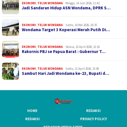
EKONOMI
,
TELUK WONDAMA
Minggu, 14 Juni 2026, 11:42
Jadi Sandaran Hidup ASN Wondama, DPRK S…
EKONOMI
,
TELUK WONDAMA
Sabtu, 16 Mei 2026, 16:35
Wondama Target 3 Koperasi Merah Putih Di…
EKONOMI
,
TELUK WONDAMA
Selasa, 21 April 2026, 21:16
Rakornis PBJ se Papua Barat : Gubernur T…
EKONOMI
,
TELUK WONDAMA
Sabtu, 11 April 2026, 21:08
Sambut Hari Jadi Wondama ke-23, Bupati d…
HOME
REDAKSI
REDAKSI
PRIVACY POLICY