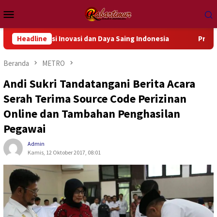
Loncat
Menu
ke
Mobile
konten
ondasi Inovasi dan Daya Saing Indonesia
Headline
Prabowo Terima 
Beranda
METRO
Andi Sukri Tandatangani Berita Acara
Serah Terima Source Code Perizinan
Online dan Tambahan Penghasilan
Pegawai
Admin
Kamis, 12 Oktober 2017, 08:01