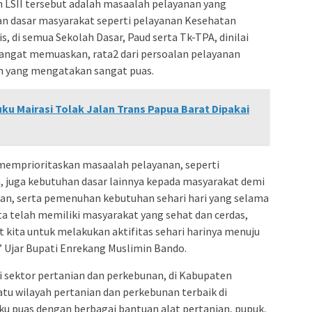
 LSII tersebut adalah masaalah pelayanan yang
n dasar masyarakat seperti pelayanan Kesehatan
s, di semua Sekolah Dasar, Paud serta Tk-TPA, dinilai
angat memuaskan, rata2 dari persoalan pelayanan
n yang mengatakan sangat puas.
ku Mairasi Tolak Jalan Trans Papua Barat Dipakai
memprioritaskan masaalah pelayanan, seperti
, juga kebutuhan dasar lainnya kepada masyarakat demi
an, serta pemenuhan kebutuhan sehari hari yang selama
ta telah memiliki masyarakat yang sehat dan cerdas,
kita untuk melakukan aktifitas sehari harinya menuju
” Ujar Bupati Enrekang Muslimin Bando.
 sektor pertanian dan perkebunan, di Kabupaten
satu wilayah pertanian dan perkebunan terbaik di
u puas dengan berbagai bantuan alat pertanian, pupuk,