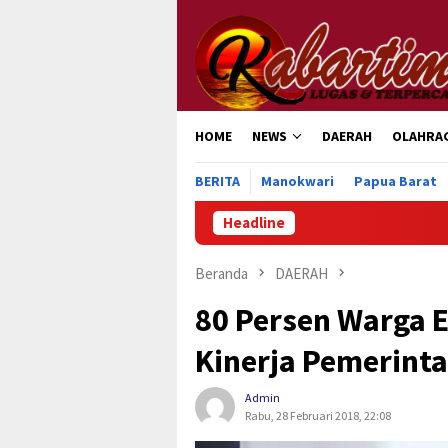
Loncat
ke
konten
HOME
NEWS
DAERAH
OLAHRA
BERITA
Manokwari
Papua Barat
Headline
Pengur
Beranda
DAERAH
80 Persen Warga 
Kinerja Pemerint
Admin
Rabu, 28 Februari 2018, 22:08