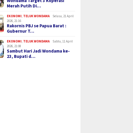
Wondama Target 3 Koperasi
Merah Putih Di…
EKONOMI
,
TELUK WONDAMA
Selasa, 21 April
2026, 21:16
Rakornis PBJ se Papua Barat :
Gubernur T…
EKONOMI
,
TELUK WONDAMA
Sabtu, 11 April
2026, 21:08
Sambut Hari Jadi Wondama ke-
23, Bupati d…