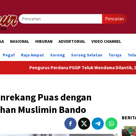
Pencarian
GA
NASIONAL
HIBURAN
ADVERTORIAL
VIDEO CHANNEL
Pegaf
Raja Ampat
Sorong
Sorong Selatan
Toraja
Tel
us Perdana PGGP Teluk Wondama Dilantik, Dorong Perhatian Lebi
Enrekang Puas dengan
ahan Muslimin Bando
BERIT