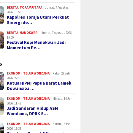
BERITA
,
TORAJA UTARA
Jumat, 7 Agustus
2026, 16:53
Kapolres Toraja Utara Perkuat
Sinergi de…
BERITA
,
MANOKWARI
Jumat, 7 Agustus 2026,
15:00
Festival Kopi Manokwari Jadi
Momentum Pe…
S
EKONOMI
,
TELUK WONDAMA
Rabu, 29 Juli
2026, 22:16
Ketua HIPMI Papua Barat Lamek
Dowansiba …
EKONOMI
,
TELUK WONDAMA
Minggu, 14 Juni
2026, 11:42
Jadi Sandaran Hidup ASN
Wondama, DPRK S…
EKONOMI
,
TELUK WONDAMA
Sabtu, 16 Mei
2026, 16:35