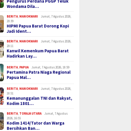
Pengurus Perdana PGGP Teluk
Wondama Dila…
BERITA
,
MANOKWARI
Jumat, 7 Agustus 2026,
20:39
HIPMI Papua Barat Dorong Kopi
Jadi Ident…
BERITA
,
MANOKWARI
Jumat, 7 Agustus 2026,
20:11
Kanwil Kemenkum Papua Barat
Hadirkan Lay…
BERITA
,
PAPUA
Jumat, 7 Agustus 2026, 18:59
Pertamina Patra Niaga Regional
Papua Mal…
BERITA
,
MANOKWARI
Jumat, 7 Agustus 2026,
18:51
Kemanunggalan TNI dan Rakyat,
Kodim 1801…
BERITA
,
TORAJA UTARA
Jumat, 7 Agustus
2026, 16:55
Kodim 1414/Tator dan Warga
Bersihkan Ban…