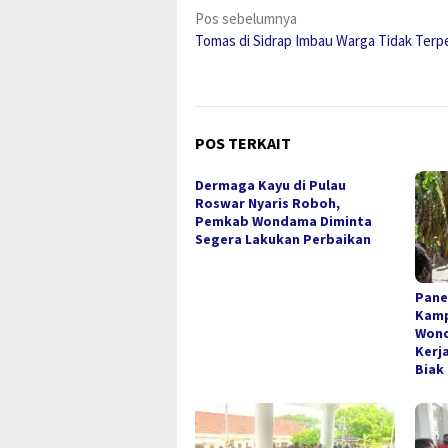
Navigasi
Pos sebelumnya
Tomas di Sidrap Imbau Warga Tidak Terp
pos
POS TERKAIT
Dermaga Kayu di Pulau
Roswar Nyaris Roboh,
Pemkab Wondama Diminta
Segera Lakukan Perbaikan
Pane
Kamp
Wond
Kerj
Biak