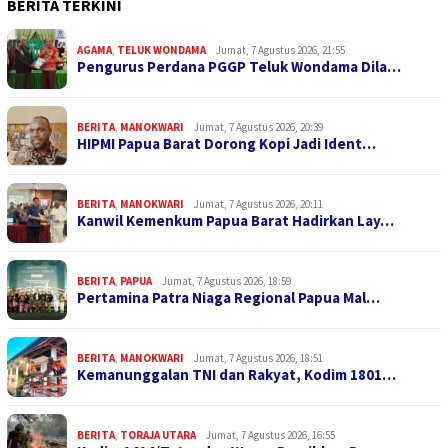
BERITA TERKINI
AGAMA
,
TELUK WONDAMA
Jumat, 7 Agustus 2026, 21:55
Pengurus Perdana PGGP Teluk Wondama Dila…
BERITA
,
MANOKWARI
Jumat, 7 Agustus 2026, 20:39
HIPMI Papua Barat Dorong Kopi Jadi Ident…
BERITA
,
MANOKWARI
Jumat, 7 Agustus 2026, 20:11
Kanwil Kemenkum Papua Barat Hadirkan Lay…
BERITA
,
PAPUA
Jumat, 7 Agustus 2026, 18:59
Pertamina Patra Niaga Regional Papua Mal…
BERITA
,
MANOKWARI
Jumat, 7 Agustus 2026, 18:51
Kemanunggalan TNI dan Rakyat, Kodim 1801…
BERITA
,
TORAJA UTARA
Jumat, 7 Agustus 2026, 16:55