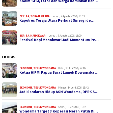
Kodim 1414/Tator dan Warga Bersihkan Ban…
BERITA
,
TORAJA UTARA
Jumat, 7 Agustus 2026, 16:53
Kapolres Toraja Utara Perkuat Sinergi de…
BERITA
,
MANOKWARI
Jumat, 7 Agustus 2026, 15:00
Festival Kopi Manokwari Jadi Momentum Pe…
EKOBIS
EKONOMI
,
TELUK WONDAMA
Rabu, 29 Juli 2026, 22:16
Ketua HIPMI Papua Barat Lamek Dowansiba …
EKONOMI
,
TELUK WONDAMA
Minggu, 14 Juni 2026, 11:42
Jadi Sandaran Hidup ASN Wondama, DPRK S…
EKONOMI
,
TELUK WONDAMA
Sabtu, 16 Mei 2026, 16:35
Wondama Target 3 Koperasi Merah Putih Di…