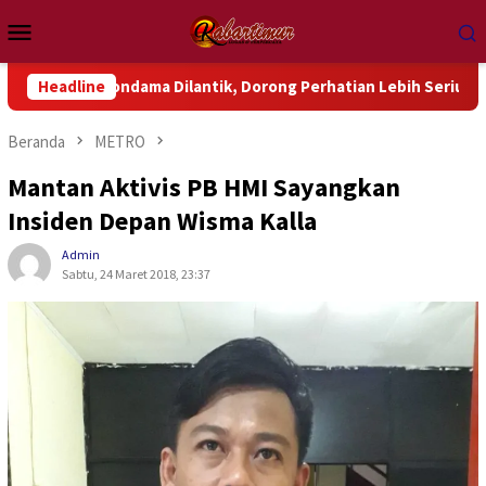
Loncat
Menu
ke
Mobile
konten
ndama Dilantik, Dorong Perhatian Lebih Serius Terhadap Isu A
Headline
Beranda
METRO
Mantan Aktivis PB HMI Sayangkan
Insiden Depan Wisma Kalla
Admin
Sabtu, 24 Maret 2018, 23:37