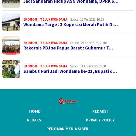
Jadi Sandaran Hidup ASN Wondama, DPRK S…
EKONOMI
,
TELUK WONDAMA
Sabtu, 16 Mei 2026, 16:35
Wondama Target 3 Koperasi Merah Putih Di…
EKONOMI
,
TELUK WONDAMA
Selasa, 21 April 2026, 21:16
Rakornis PBJ se Papua Barat : Gubernur T…
EKONOMI
,
TELUK WONDAMA
Sabtu, 11 April 2026, 21:08
Sambut Hari Jadi Wondama ke-23, Bupati d…
HOME
REDAKSI
REDAKSI
PRIVACY POLICY
PEDOMAN MEDIA SIBER