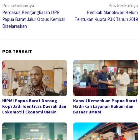
Navigasi
Pos sebelumnya
Pos berikutnya
Perdasus Pengangkatan DPR
Pemkab Manokwari Belum
pos
Papua Barat Jalur Otsus Kembali
Tentukan Kuota P3K Tahun 2019
Diselaraskan
POS TERKAIT
HIPMI Papua Barat Dorong
Kanwil Kemenkum Papua Barat
Kopi Jadi Identitas Daerah dan
Hadirkan Layanan Hukum dan
Lokomotif Ekonomi UMKM
Bazaar UMKM