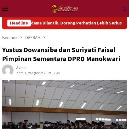
Loncat
Menu
ke
Mobile
konten
ndama Dilantik, Dorong Perhatian Lebih Serius Terhadap Isu Ak
Headline
Beranda
DAERAH
Yustus Dowansiba dan Suriyati Faisal
Pimpinan Sementara DPRD Manokwari
Admin
Kamis, 29 Agustus 2019, 12:35