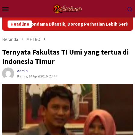
Loncat
Menu
ke
Mobile
konten
dama Dilantik, Dorong Perhatian Lebih Serius Terhadap Isu Ak
Headline
Beranda
METRO
Ternyata Fakultas TI Umi yang tertua di
Indonesia Timur
Admin
Kamis, 14 April 2016, 23:47