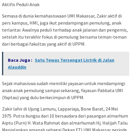
Aktifis Peduli Anak
Semasa di dunia kemahasiswaan UMI Makassar, Zakir aktif di
pers kampus, HMI, juga ikut pendampingan pemulung, anak
terlantar. Awalnya peduli terhadap anak jalanan dan pengemis,
setelah itu terakhir fokus di pemulung bersama teman-teman
dari berbagai fakultas yang aktif di UPPM.
Baca Juga :
Satu Tewas Tersengat Listrik di Jalan
Alauddin
Sejak mahasiswa sudah memiliki yayasan untuk mendampingi
anak-anak pemulung sampai sekarang, Yayasan Pabbata UMI
(Yaptau) yang dulu berkecimpun di UPPM.
Zakir lahir di Ujung Lamuru, Lappariaja, Bone Barat, 24 Mei
1975. Putra bungsu dari 10 bersaudara dari pasangan almarhum
Aiptu (Purn) H. Wata Rahmat dan almarhumah Hj. Halijah Taliu.
Menjalankan amanah sebagai Dekan FTI UMI Makassar periode