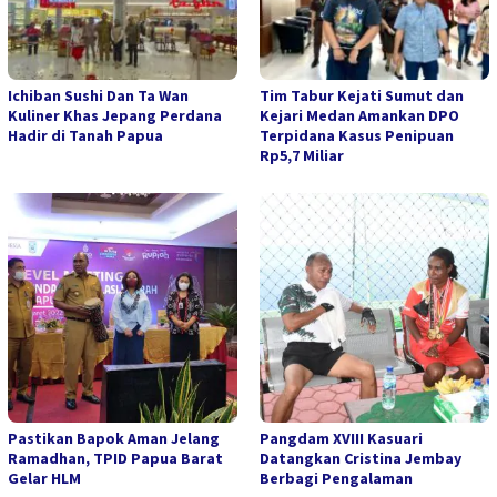
Ichiban Sushi Dan Ta Wan
Tim Tabur Kejati Sumut dan
Kuliner Khas Jepang Perdana
Kejari Medan Amankan DPO
Hadir di Tanah Papua
Terpidana Kasus Penipuan
Rp5,7 Miliar
Pastikan Bapok Aman Jelang
Pangdam XVIII Kasuari
Ramadhan, TPID Papua Barat
Datangkan Cristina Jembay
Gelar HLM
Berbagi Pengalaman