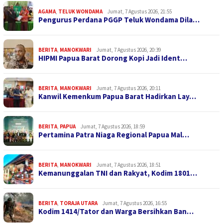
AGAMA
,
TELUK WONDAMA
Jumat, 7 Agustus 2026, 21:55
Pengurus Perdana PGGP Teluk Wondama Dila…
BERITA
,
MANOKWARI
Jumat, 7 Agustus 2026, 20:39
HIPMI Papua Barat Dorong Kopi Jadi Ident…
BERITA
,
MANOKWARI
Jumat, 7 Agustus 2026, 20:11
Kanwil Kemenkum Papua Barat Hadirkan Lay…
BERITA
,
PAPUA
Jumat, 7 Agustus 2026, 18:59
Pertamina Patra Niaga Regional Papua Mal…
BERITA
,
MANOKWARI
Jumat, 7 Agustus 2026, 18:51
Kemanunggalan TNI dan Rakyat, Kodim 1801…
BERITA
,
TORAJA UTARA
Jumat, 7 Agustus 2026, 16:55
Kodim 1414/Tator dan Warga Bersihkan Ban…