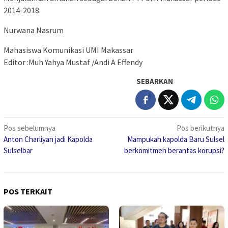
2014-2018.
Nurwana Nasrum
Mahasiswa Komunikasi UMI Makassar
Editor :Muh Yahya Mustaf /Andi A Effendy
SEBARKAN
Navigasi
Pos sebelumnya
Pos berikutnya
Anton Charliyan jadi Kapolda
Mampukah kapolda Baru Sulsel
pos
Sulselbar
berkomitmen berantas korupsi?
POS TERKAIT