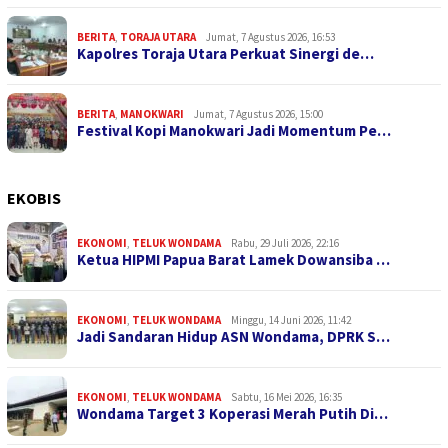
BERITA
,
TORAJA UTARA
Jumat, 7 Agustus 2026, 16:53
Kapolres Toraja Utara Perkuat Sinergi de…
BERITA
,
MANOKWARI
Jumat, 7 Agustus 2026, 15:00
Festival Kopi Manokwari Jadi Momentum Pe…
EKOBIS
EKONOMI
,
TELUK WONDAMA
Rabu, 29 Juli 2026, 22:16
Ketua HIPMI Papua Barat Lamek Dowansiba …
EKONOMI
,
TELUK WONDAMA
Minggu, 14 Juni 2026, 11:42
Jadi Sandaran Hidup ASN Wondama, DPRK S…
EKONOMI
,
TELUK WONDAMA
Sabtu, 16 Mei 2026, 16:35
Wondama Target 3 Koperasi Merah Putih Di…