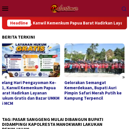
Loncat
Menu
ke
Mobile
konten
 Ke-81, Kanwil Kemenkum Papua Barat Hadirkan Layanan Hukum 
Headline
BERITA TERKINI
«
»
Gelorakan Semangat
Prabowo: Pendidikan Jadi
Kemerdekaan, Bupati Auri
Fondasi Inovasi dan Daya
Pimpin Safari Merah Putih ke
Saing Indonesia
Kampung Terpencil
TAG:
PASAR SANGGENG MULAI DIBANGUN BUPATI
DIDAMPINGI KAPOLRESTA MANOKWARI LAKUKAN