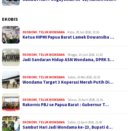
EKOBIS
EKONOMI
,
TELUK WONDAMA
Rabu, 29 Juli 2026, 22:16
Ketua HIPMI Papua Barat Lamek Dowansiba …
EKONOMI
,
TELUK WONDAMA
Minggu, 14 Juni 2026, 11:42
Jadi Sandaran Hidup ASN Wondama, DPRK S…
EKONOMI
,
TELUK WONDAMA
Sabtu, 16 Mei 2026, 16:35
Wondama Target 3 Koperasi Merah Putih Di…
EKONOMI
,
TELUK WONDAMA
Selasa, 21 April 2026, 21:16
Rakornis PBJ se Papua Barat : Gubernur T…
EKONOMI
,
TELUK WONDAMA
Sabtu, 11 April 2026, 21:08
Sambut Hari Jadi Wondama ke-23, Bupati d…