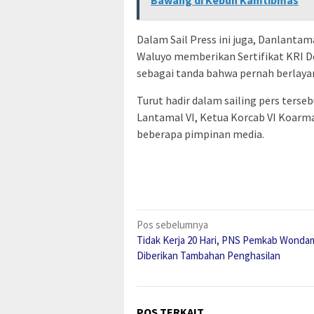
Bawang di Kebun Kamtibmas
Dalam Sail Press ini juga, Danlanta
Waluyo memberikan Sertifikat KRI De
sebagai tanda bahwa pernah berlayar
Turut hadir dalam sailing pers terse
Lantamal VI, Ketua Korcab VI Koarma
beberapa pimpinan media.
Navigasi
Pos sebelumnya
Tidak Kerja 20 Hari, PNS Pemkab Wonda
pos
Diberikan Tambahan Penghasilan
POS TERKAIT