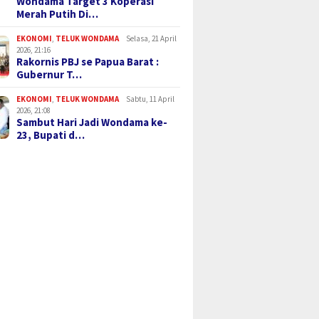
Wondama Target 3 Koperasi
Merah Putih Di…
EKONOMI
,
TELUK WONDAMA
Selasa, 21 April
2026, 21:16
Rakornis PBJ se Papua Barat :
Gubernur T…
EKONOMI
,
TELUK WONDAMA
Sabtu, 11 April
2026, 21:08
Sambut Hari Jadi Wondama ke-
23, Bupati d…