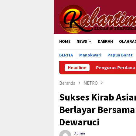
Loncat
ke
konten
HOME
NEWS
DAERAH
OLAHRA
BERITA
Manokwari
Papua Barat
Headline
Pengurus Perdana PGGP Teluk W
Beranda
METRO
Sukses Kirab Asi
Berlayar Bersama 
Dewaruci
Admin