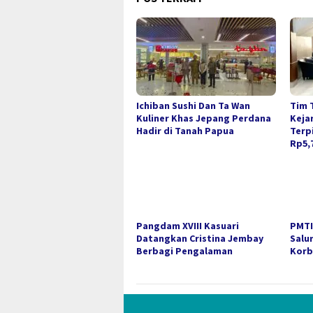
Ichiban Sushi Dan Ta Wan
Tim 
Kuliner Khas Jepang Perdana
Keja
Hadir di Tanah Papua
Terp
Rp5,7
Pangdam XVIII Kasuari
PMTI
Datangkan Cristina Jembay
Salu
Berbagi Pengalaman
Korb