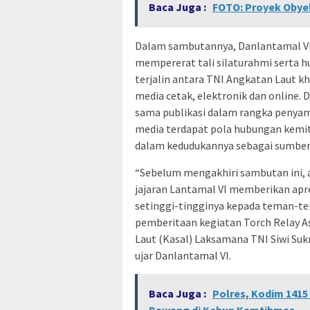
Baca Juga :
FOTO: Proyek Obyek
Dalam sambutannya, Danlantamal VI
mempererat tali silaturahmi serta 
terjalin antara TNI Angkatan Laut k
media cetak, elektronik dan online.
sama publikasi dalam rangka penyam
media terdapat pola hubungan kemit
dalam kedudukannya sebagai sumber 
“Sebelum mengakhiri sambutan ini, 
jajaran Lantamal VI memberikan apre
setinggi-tingginya kepada teman-t
pemberitaan kegiatan Torch Relay A
Laut (Kasal) Laksamana TNI Siwi Sukma
ujar Danlantamal VI.
Baca Juga :
Polres, Kodim 1415