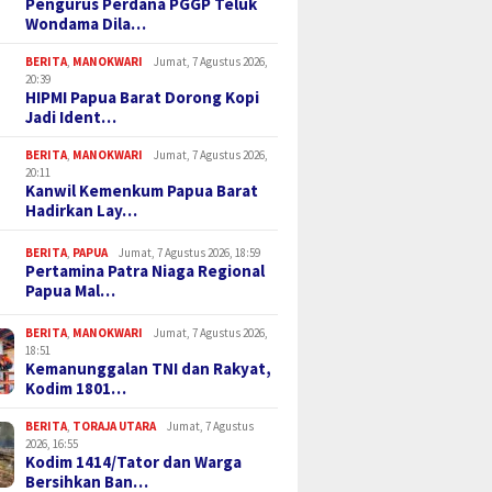
Pengurus Perdana PGGP Teluk
Wondama Dila…
BERITA
,
MANOKWARI
Jumat, 7 Agustus 2026,
20:39
HIPMI Papua Barat Dorong Kopi
Jadi Ident…
BERITA
,
MANOKWARI
Jumat, 7 Agustus 2026,
20:11
Kanwil Kemenkum Papua Barat
Hadirkan Lay…
BERITA
,
PAPUA
Jumat, 7 Agustus 2026, 18:59
Pertamina Patra Niaga Regional
Papua Mal…
BERITA
,
MANOKWARI
Jumat, 7 Agustus 2026,
18:51
Kemanunggalan TNI dan Rakyat,
Kodim 1801…
BERITA
,
TORAJA UTARA
Jumat, 7 Agustus
2026, 16:55
Kodim 1414/Tator dan Warga
Bersihkan Ban…