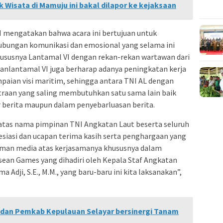
 Wisata di Mamuju ini bakal dilapor ke kejaksaan
 mengatakan bahwa acara ini bertujuan untuk
hubungan komunikasi dan emosional yang selama ini
hususnya Lantamal VI dengan rekan-rekan wartawan dari
 Danlantamal VI juga berharap adanya peningkatan kerja
paian visi maritim, sehingga antara TNI AL dengan
raan yang saling membutuhkan satu sama lain baik
berita maupun dalam penyebarluasan berita.
atas nama pimpinan TNI Angkatan Laut beserta seluruh
siasi dan ucapan terima kasih serta penghargaan yang
eman media atas kerjasamanya khususnya dalam
sean Games yang dihadiri oleh Kepala Staf Angkatan
 Adji, S.E., M.M., yang baru-baru ini kita laksanakan”,
 dan Pemkab Kepulauan Selayar bersinergi Tanam