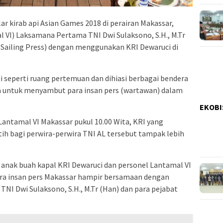
r kirab api Asian Games 2018 di perairan Makassar,
VI) Laksamana Pertama TNI Dwi Sulaksono, S.H., M.Tr
(Sailing Press) dengan menggunakan KRI Dewaruci di
i seperti ruang pertemuan dan dihiasi berbagai bendera
ta untuk menyambut para insan pers (wartawan) dalam
EKOBI
antamal VI Makassar pukul 10.00 Wita, KRI yang
tih bagi perwira-perwira TNI AL tersebut tampak lebih
 anak buah kapal KRI Dewaruci dan personel Lantamal VI
a insan pers Makassar hampir bersamaan dengan
I Dwi Sulaksono, S.H., M.Tr (Han) dan para pejabat