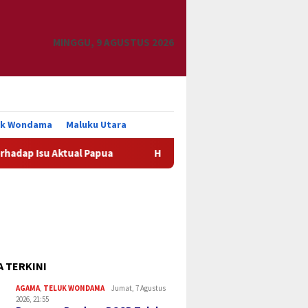
MINGGU, 9 AGUSTUS 2026
uk Wondama
Maluku Utara
ktual Papua
HIPMI Papua Barat Dorong Kopi Jadi Identit
A TERKINI
AGAMA
,
TELUK WONDAMA
Jumat, 7 Agustus
2026, 21:55