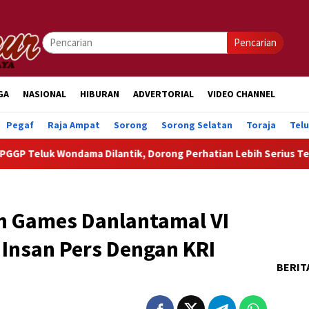
Pencarian
GA
NASIONAL
HIBURAN
ADVERTORIAL
VIDEO CHANNEL
Pegaf
Raja Ampat
Sorong
Sorong Selatan
Toraja
Tel
ondama Dilantik, Dorong Perhatian Lebih Serius Terhadap Isu A
an Games Danlantamal VI
Insan Pers Dengan KRI
BERIT