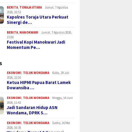
BERITA
,
TORAJA UTARA
Jumat, 7 Agustus
2026, 16:53
Kapolres Toraja Utara Perkuat
Sinergi de…
BERITA
,
MANOKWARI
Jumat, 7 Agustus 2026,
15:00
Festival Kopi Manokwari Jadi
Momentum Pe…
S
EKONOMI
,
TELUK WONDAMA
Rabu, 29 Juli
2026, 22:16
Ketua HIPMI Papua Barat Lamek
Dowansiba …
EKONOMI
,
TELUK WONDAMA
Minggu, 14 Juni
2026, 11:42
Jadi Sandaran Hidup ASN
Wondama, DPRK S…
EKONOMI
,
TELUK WONDAMA
Sabtu, 16 Mei
2026, 16:35