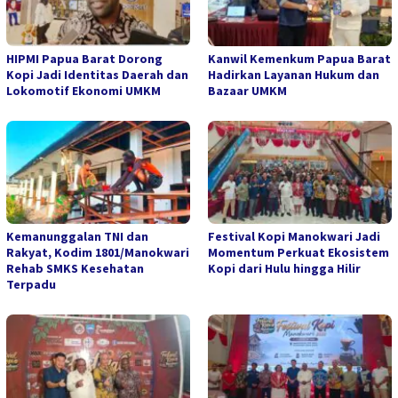
HIPMI Papua Barat Dorong
Kanwil Kemenkum Papua Barat
Kopi Jadi Identitas Daerah dan
Hadirkan Layanan Hukum dan
Lokomotif Ekonomi UMKM
Bazaar UMKM
Kemanunggalan TNI dan
Festival Kopi Manokwari Jadi
Rakyat, Kodim 1801/Manokwari
Momentum Perkuat Ekosistem
Rehab SMKS Kesehatan
Kopi dari Hulu hingga Hilir
Terpadu