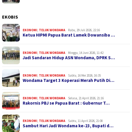
EKOBIS
EKONOMI
,
TELUK WONDAMA
Rabu, 29 Juli 2026, 22:16
Ketua HIPMI Papua Barat Lamek Dowansiba …
EKONOMI
,
TELUK WONDAMA
Minggu, 14 Juni 2026, 11:42
Jadi Sandaran Hidup ASN Wondama, DPRK S…
EKONOMI
,
TELUK WONDAMA
Sabtu, 16 Mei 2026, 16:35
Wondama Target 3 Koperasi Merah Putih Di…
EKONOMI
,
TELUK WONDAMA
Selasa, 21 April 2026, 21:16
Rakornis PBJ se Papua Barat : Gubernur T…
EKONOMI
,
TELUK WONDAMA
Sabtu, 11 April 2026, 21:08
Sambut Hari Jadi Wondama ke-23, Bupati d…