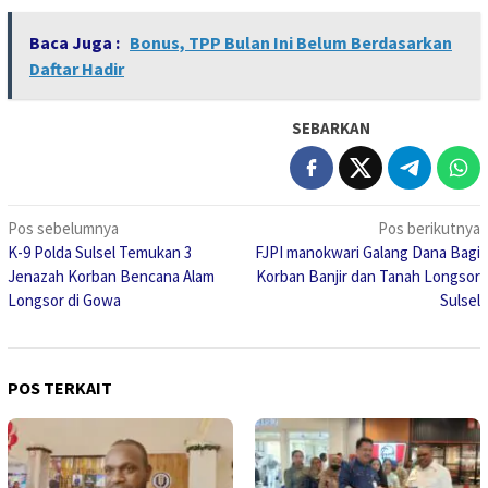
Baca Juga :
Bonus, TPP Bulan Ini Belum Berdasarkan
Daftar Hadir
SEBARKAN
Navigasi
Pos sebelumnya
Pos berikutnya
K-9 Polda Sulsel Temukan 3
FJPI manokwari Galang Dana Bagi
pos
Jenazah Korban Bencana Alam
Korban Banjir dan Tanah Longsor
Longsor di Gowa
Sulsel
POS TERKAIT