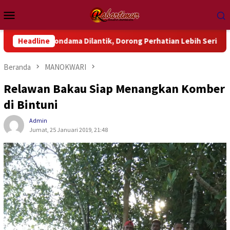
Loncat
Menu
ke
Mobile
konten
Wondama Dilantik, Dorong Perhatian Lebih Serius Terhadap Isu 
Headline
Beranda
MANOKWARI
Relawan Bakau Siap Menangkan Komber
di Bintuni
Admin
Jumat, 25 Januari 2019, 21:48