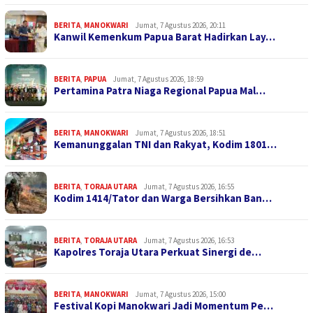
BERITA
,
MANOKWARI
Jumat, 7 Agustus 2026, 20:11
Kanwil Kemenkum Papua Barat Hadirkan Lay…
BERITA
,
PAPUA
Jumat, 7 Agustus 2026, 18:59
Pertamina Patra Niaga Regional Papua Mal…
BERITA
,
MANOKWARI
Jumat, 7 Agustus 2026, 18:51
Kemanunggalan TNI dan Rakyat, Kodim 1801…
BERITA
,
TORAJA UTARA
Jumat, 7 Agustus 2026, 16:55
Kodim 1414/Tator dan Warga Bersihkan Ban…
BERITA
,
TORAJA UTARA
Jumat, 7 Agustus 2026, 16:53
Kapolres Toraja Utara Perkuat Sinergi de…
BERITA
,
MANOKWARI
Jumat, 7 Agustus 2026, 15:00
Festival Kopi Manokwari Jadi Momentum Pe…