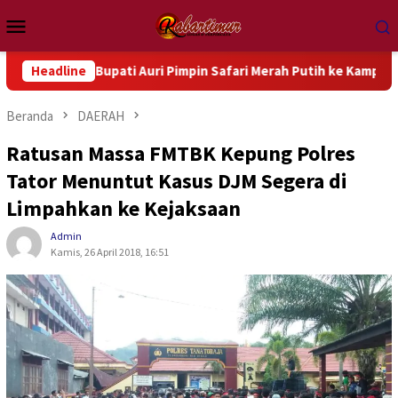
Loncat
Menu
ke
Mobile
konten
, Bupati Auri Pimpin Safari Merah Putih ke Kampung Terpencil
Headline
Beranda
DAERAH
Ratusan Massa FMTBK Kepung Polres
Tator Menuntut Kasus DJM Segera di
Limpahkan ke Kejaksaan
Admin
Kamis, 26 April 2018, 16:51