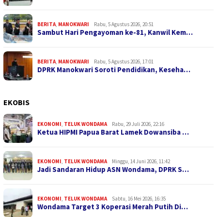
BERITA
,
MANOKWARI
Rabu, 5 Agustus 2026, 20:51
Sambut Hari Pengayoman ke-81, Kanwil Kem…
BERITA
,
MANOKWARI
Rabu, 5 Agustus 2026, 17:01
DPRK Manokwari Soroti Pendidikan, Keseha…
EKOBIS
EKONOMI
,
TELUK WONDAMA
Rabu, 29 Juli 2026, 22:16
Ketua HIPMI Papua Barat Lamek Dowansiba …
EKONOMI
,
TELUK WONDAMA
Minggu, 14 Juni 2026, 11:42
Jadi Sandaran Hidup ASN Wondama, DPRK S…
EKONOMI
,
TELUK WONDAMA
Sabtu, 16 Mei 2026, 16:35
Wondama Target 3 Koperasi Merah Putih Di…