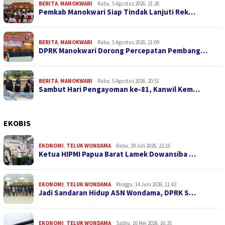
BERITA
,
MANOKWARI
Rabu, 5 Agustus 2026, 21:26
Pemkab Manokwari Siap Tindak Lanjuti Rek…
BERITA
,
MANOKWARI
Rabu, 5 Agustus 2026, 21:09
DPRK Manokwari Dorong Percepatan Pembang…
BERITA
,
MANOKWARI
Rabu, 5 Agustus 2026, 20:51
Sambut Hari Pengayoman ke-81, Kanwil Kem…
EKOBIS
EKONOMI
,
TELUK WONDAMA
Rabu, 29 Juli 2026, 22:16
Ketua HIPMI Papua Barat Lamek Dowansiba …
EKONOMI
,
TELUK WONDAMA
Minggu, 14 Juni 2026, 11:42
Jadi Sandaran Hidup ASN Wondama, DPRK S…
EKONOMI
,
TELUK WONDAMA
Sabtu, 16 Mei 2026, 16:35