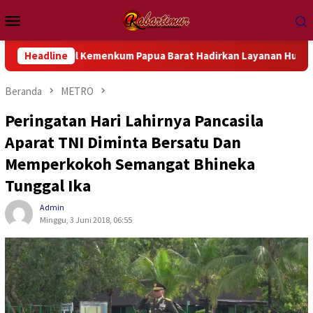
Loncat
Menu
ke
Mobile
konten
wil Kemenkum Papua Barat Hadirkan Layanan Hukum Gratis dan B
Headline
Beranda
METRO
Peringatan Hari Lahirnya Pancasila
Aparat TNI Diminta Bersatu Dan
Memperkokoh Semangat Bhineka
Tunggal Ika
Admin
Minggu, 3 Juni 2018, 06:55