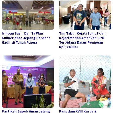
Ichiban Sushi Dan Ta Wan
Tim Tabur Kejati Sumut dan
Kuliner Khas Jepang Perdana
Kejari Medan Amankan DPO
Hadir di Tanah Papua
Terpidana Kasus Penipuan
Rp5,7 Miliar
Pastikan Bapok Aman Jelang
Pangdam XVIII Kasuari