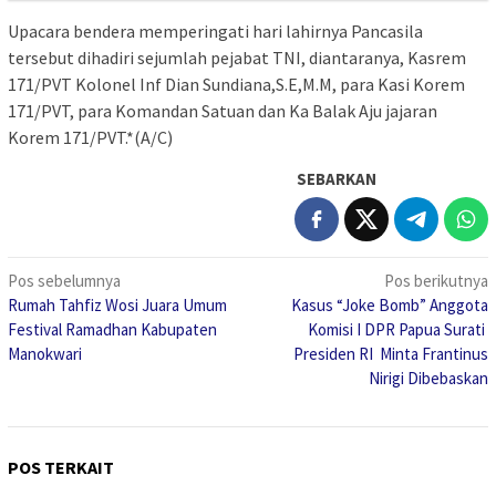
Upacara bendera memperingati hari lahirnya Pancasila
tersebut dihadiri sejumlah pejabat TNI, diantaranya, Kasrem
171/PVT Kolonel Inf Dian Sundiana,S.E,M.M, para Kasi Korem
171/PVT, para Komandan Satuan dan Ka Balak Aju jajaran
Korem 171/PVT.*(A/C)
SEBARKAN
Navigasi
Pos sebelumnya
Pos berikutnya
Rumah Tahfiz Wosi Juara Umum
Kasus “Joke Bomb” Anggota
pos
Festival Ramadhan Kabupaten
Komisi I DPR Papua Surati
Manokwari
Presiden RI Minta Frantinus
Nirigi Dibebaskan
POS TERKAIT