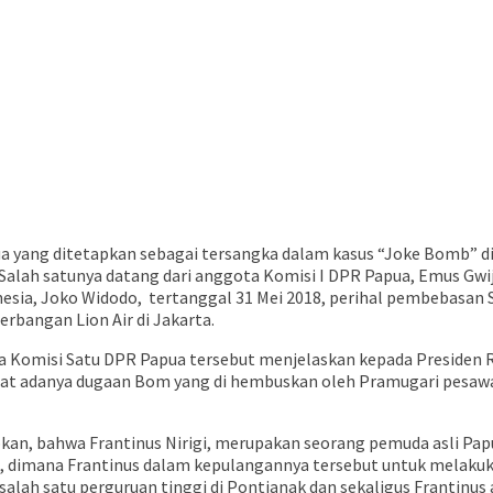
ua yang ditetapkan sebagai tersangka dalam kasus “Joke Bomb” di
 Salah satunya datang dari anggota Komisi I DPR Papua, Emus Gw
esia, Joko Widodo, tertanggal 31 Mei 2018, perihal pembebasan S
rbangan Lion Air di Jakarta.
 Komisi Satu DPR Papua tersebut menjelaskan kepada Presiden R
ibat adanya dugaan Bom yang di hembuskan oleh Pramugari pesaw
an, bahwa Frantinus Nirigi, merupakan seorang pemuda asli Pa
k, dimana Frantinus dalam kepulangannya tersebut untuk melaku
salah satu perguruan tinggi di Pontianak dan sekaligus Frantinus