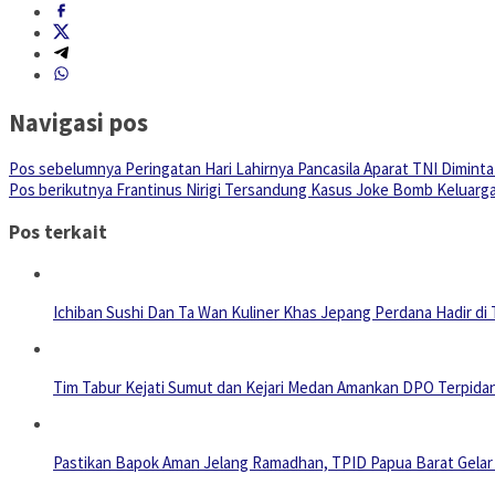
Navigasi pos
Pos sebelumnya
Peringatan Hari Lahirnya Pancasila Aparat TNI Dimi
Pos berikutnya
Frantinus Nirigi Tersandung Kasus Joke Bomb Keluarga
Pos terkait
Ichiban Sushi Dan Ta Wan Kuliner Khas Jepang Perdana Hadir di
Tim Tabur Kejati Sumut dan Kejari Medan Amankan DPO Terpidan
Pastikan Bapok Aman Jelang Ramadhan, TPID Papua Barat Gela