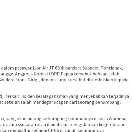
 dalam pesawat Lion Air JT 68 di bandara Supadio, Pontianak,
ijangge. Anggota Komisi I DPR Papua tersebut bahkan telah
audara Frans Nirigi, dimana surat tersebut ditembuskan kepada,
I, terkait insiden kesalapahaman yang menyebabkan terjadinya
at setelah salah mendegar ucapan dari seorang penumpang,
pua, yang akan pulang ke kampung halamannya di kota Wamena,
kan acara syukuran atau ibadah dan mengabarkan kegembiraan
 akan mendaftar sebagai CPNS di tanah kelahirannya.