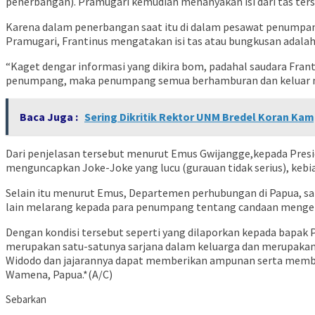
penerbangan). Pramugari kemudian menanyakan isi dari tas terse
Karena dalam penerbangan saat itu di dalam pesawat penumpang
Pramugari, Frantinus mengatakan isi tas atau bungkusan adala
“Kaget dengar informasi yang dikira bom, padahal saudara Frant
penumpang, maka penumpang semua berhamburan dan keluar mel
Baca Juga :
Sering Dikritik Rektor UNM Bredel Koran Ka
Dari penjelasan tersebut menurut Emus Gwijangge,kepada Pres
menguncapkan Joke-Joke yang lucu (gurauan tidak serius), kebias
Selain itu menurut Emus, Departemen perhubungan di Papua, sa
lain melarang kepada para penumpang tentang candaan mengen
Dengan kondisi tersebut seperti yang dilaporkan kepada bapak
merupakan satu-satunya sarjana dalam keluarga dan merupakan
Widodo dan jajarannya dapat memberikan ampunan serta membeba
Wamena, Papua.*(A/C)
Sebarkan