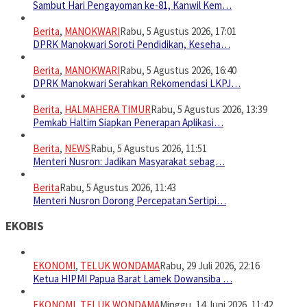
Sambut Hari Pengayoman ke-81, Kanwil Kem…
Berita
,
MANOKWARI
Rabu, 5 Agustus 2026, 17:01
DPRK Manokwari Soroti Pendidikan, Keseha…
Berita
,
MANOKWARI
Rabu, 5 Agustus 2026, 16:40
DPRK Manokwari Serahkan Rekomendasi LKPJ…
Berita
,
HALMAHERA TIMUR
Rabu, 5 Agustus 2026, 13:39
Pemkab Haltim Siapkan Penerapan Aplikasi…
Berita
,
NEWS
Rabu, 5 Agustus 2026, 11:51
Menteri Nusron: Jadikan Masyarakat sebag…
Berita
Rabu, 5 Agustus 2026, 11:43
Menteri Nusron Dorong Percepatan Sertipi…
EKOBIS
EKONOMI
,
TELUK WONDAMA
Rabu, 29 Juli 2026, 22:16
Ketua HIPMI Papua Barat Lamek Dowansiba …
EKONOMI
,
TELUK WONDAMA
Minggu, 14 Juni 2026, 11:42