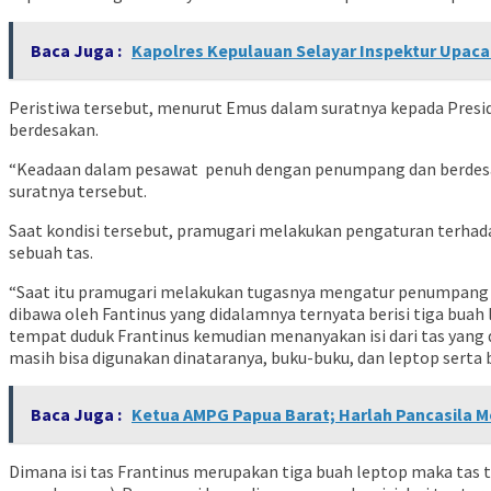
Baca Juga :
Kapolres Kepulauan Selayar Inspektur Upaca
Peristiwa tersebut, menurut Emus dalam suratnya kepada Presi
berdesakan.
“Keadaan dalam pesawat penuh dengan penumpang dan berdesaka
suratnya tersebut.
Saat kondisi tersebut, pramugari melakukan pengaturan terh
sebuah tas.
“Saat itu pramugari melakukan tugasnya mengatur penumpang d
dibawa oleh Fantinus yang didalamnya ternyata berisi tiga buah
tempat duduk Frantinus kemudian menanyakan isi dari tas yang di
masih bisa digunakan dinataranya, buku-buku, dan leptop serta
Baca Juga :
Ketua AMPG Papua Barat; Harlah Pancasila
Dimana isi tas Frantinus merupakan tiga buah leptop maka tas 