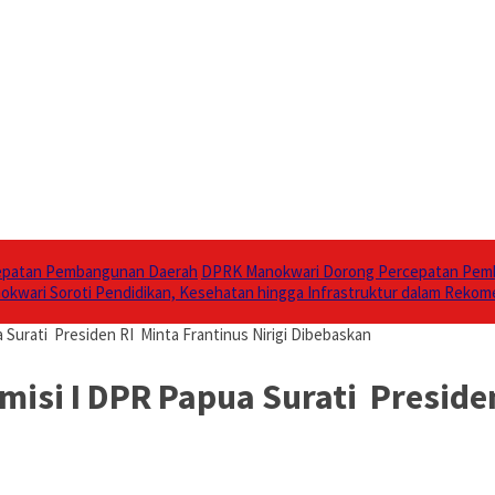
cepatan Pembangunan Daerah
DPRK Manokwari Dorong Percepatan Pem
kwari Soroti Pendidikan, Kesehatan hingga Infrastruktur dalam Rekom
Surati Presiden RI Minta Frantinus Nirigi Dibebaskan
si I DPR Papua Surati Presiden 