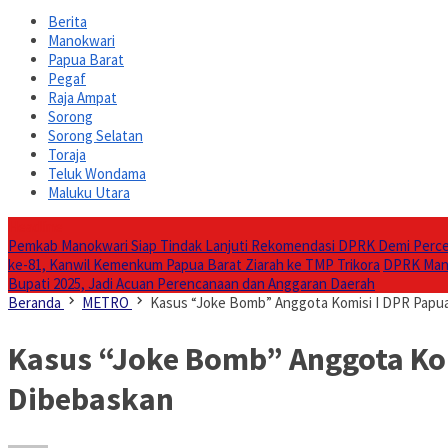
Berita
Manokwari
Papua Barat
Pegaf
Raja Ampat
Sorong
Sorong Selatan
Toraja
Teluk Wondama
Maluku Utara
Headline
Pemkab Manokwari Siap Tindak Lanjuti Rekomendasi DPRK Demi Per
ke-81, Kanwil Kemenkum Papua Barat Ziarah ke TMP Trikora
DPRK Mano
Bupati 2025, Jadi Acuan Perencanaan dan Anggaran Daerah
Beranda
METRO
Kasus “Joke Bomb” Anggota Komisi I DPR Papua 
Kasus “Joke Bomb” Anggota Komi
Dibebaskan