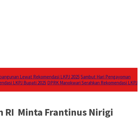
bangunan Lewat Rekomendasi LKPJ 2025
Sambut Hari Pengayoman
endasi LKPJ Bupati 2025
DPRK Manokwari Serahkan Rekomendasi LKPJ
RI Minta Frantinus Nirigi