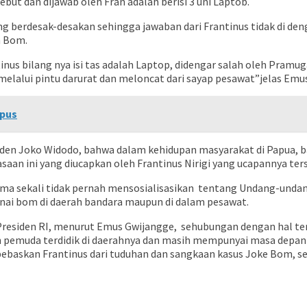
but dan dijawab oleh Fran adalah berisi 3 uni Laptob.
 berdesak-desakan sehingga jawaban dari Frantinus tidak di de
h Bom.
inus bilang nya isi tas adalah Laptop, didengar salah oleh Pramu
alui pintu darurat dan meloncat dari sayap pesawat”jelas Emus
mpus
iden Joko Widodo, bahwa dalam kehidupan masyarakat di Papua,
aan ini yang diucapkan oleh Frantinus Nirigi yang ucapannya ters
ma sekali tidak pernah mensosialisasikan tentang Undang-undan
ai bom di daerah bandara maupun di dalam pesawat.
 Presiden RI, menurut Emus Gwijangge, sehubungan dengan hal te
 pemuda terdidik di daerahnya dan masih mempunyai masa depan 
skan Frantinus dari tuduhan dan sangkaan kasus Joke Bom, sert