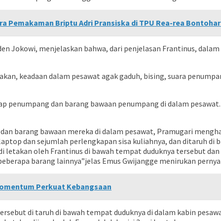
ra Pemakaman Briptu Adri Pransiska di TPU Rea-rea Bontoha
den Jokowi, menjelaskan bahwa, dari penjelasan Frantinus, dala
n, keadaan dalam pesawat agak gaduh, bising, suara penumpang
adap penumpang dan barang bawaan penumpang di dalam pesawat. 
an barang bawaan mereka di dalam pesawat, Pramugari menghampi
 laptop dan sejumlah perlengkapan sisa kuliahnya, dan ditaruh d
 letakan oleh Frantinus di bawah tempat duduknya tersebut dan is
 beberapa barang lainnya”jelas Emus Gwijangge menirukan pernya
 Momentum Perkuat Kebangsaan
tersebut di taruh di bawah tempat duduknya di dalam kabin pesaw