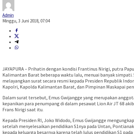
Admin
Minggu, 3 Juni 2018, 07:04
JAYAPURA – Prihatin dengan kondisi Frantinus Nirigi, putra Pap
Kalimantan Barat beberapa waktu lalu, menuai banyak simpati.
melayangkan surat secara resmi kepada Presiden Republik Indon
Kapolri, Kapolda Kalimantan Barat, dan Pimpinan Maskapai pene
Dalam surat tersebut, Emus Gwijangge yang merupakan anggota
kepanikan para penumpang di dalam pesawat Lion Air JT 68 ak
Frans Nirigi saat itu.
Kepada Presiden RI, Joko Widodo, Emus Gwijangge mengungkapk
setelah menyelesaikan pendidikan S1nya pada Untan, Pontiana
kepada keluarga besarnya karena telah lulus pendidikan S1 pada 